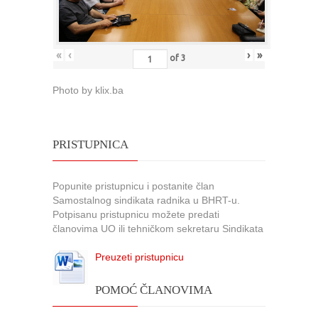
«
‹
›
»
of
3
Photo by klix.ba
PRISTUPNICA
Popunite pristupnicu i postanite član
Samostalnog sindikata radnika u BHRT-u.
Potpisanu pristupnicu možete predati
članovima UO ili tehničkom sekretaru Sindikata
Preuzeti pristupnicu
POMOĆ ČLANOVIMA