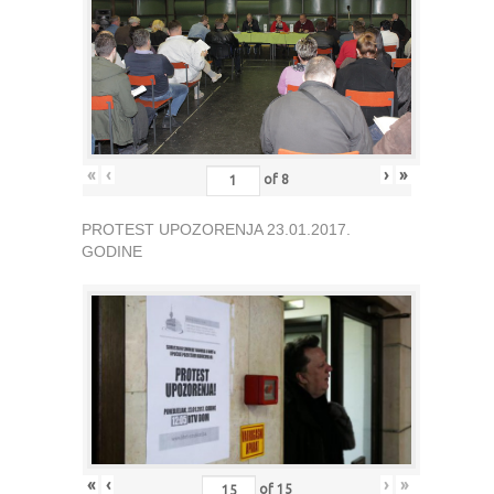
«
‹
›
»
of
8
PROTEST UPOZORENJA 23.01.2017.
GODINE
«
‹
›
»
of
15