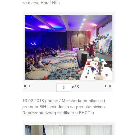
za djecu, Hotel Hills
«
‹
›
»
of
5
13.02.2018.godine / Ministar komunikacija i
prometa BiH Ismir Jusko sa predstavnicima
Reprezentativnog sindikata u BHRT-u