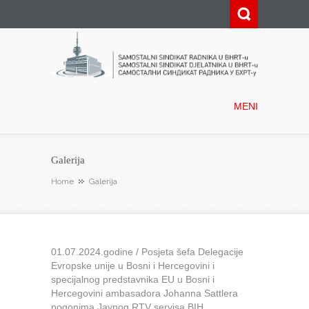
Samostalni sindikat radnika u
BHRT-u
MENI
Galerija
Home
Galerija
01.07.2024.godine / Posjeta šefa Delegacije
Evropske unije u Bosni i Hercegovini i
specijalnog predstavnika EU u Bosni i
Hercegovini ambasadora Johanna Sattlera
pogonima Javnog RTV servisa BIH