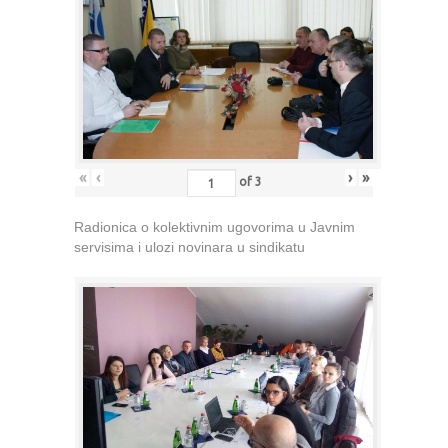
«
‹
›
»
of
3
Radionica o kolektivnim ugovorima u Javnim
servisima i ulozi novinara u sindikatu