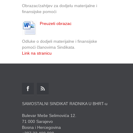
Obrazac/zahtjev za dodjelu materijalne i
finansijske pomoći
Preuzeti obrazac
Odluke o dodjeli materijalne i finansijske
pomoći članovima Sindikata.
Link na stranicu
SAMOSTALNI SINDIKAT RADNIKA U BHRT-u
Bulevar Meše Selimovića 12.
71 000 Sarajevo
Bosna i Hercegovina