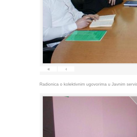
«
‹
Radionica o kolektivnim ugovorima u Javnim servisi