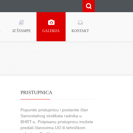
A
IZ ŠTAMPE
GALERIJA
KONTAKT
PRISTUPNICA
Popunite pristupnicu i postanite član
Samostalnog sindikata radnika u
BHRT-u. Potpisanu pristupnicu možete
predati članovima UO ili tehničkom