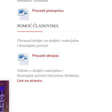
sekretaru Sindikata
Preuzeti pristupnicu
POMOĆ ČLANOVIMA
Obrazac/zahtjev za dodjelu materijalne
i finansijske pomoći
Preuzeti obrazac
Odluke o dodjeli materijalne i
finansijske pomoći članovima Sindikata.
Link na stranicu