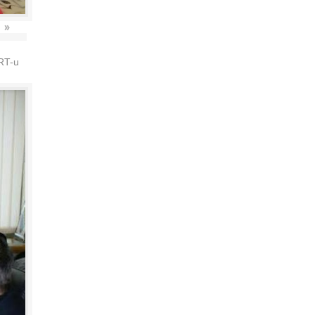
»
HRT-u