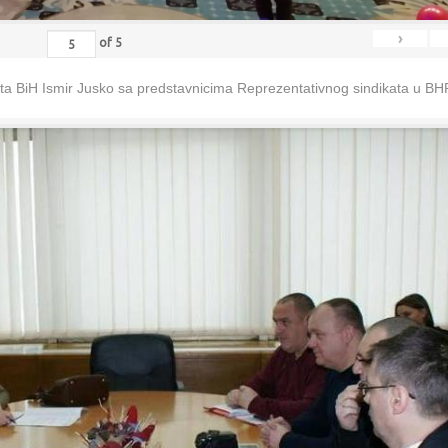
›
of
5
eta BiH Ismir Jusko sa predstavnicima Reprezentativnog sindikata u B