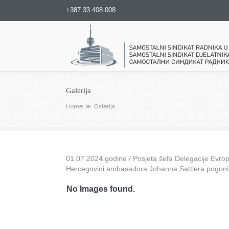
+387 33 408 008
Samostalni sindikat radnika u
Galerija
Home
Galerija
01.07.2024.godine / Posjeta šefa Delegacije Evrops
Hercegovini ambasadora Johanna Sattlera pogon
No Images found.