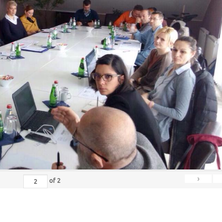
›
of
2