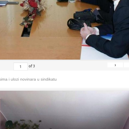
›
of
3
ma i ulozi novinara u sindikatu