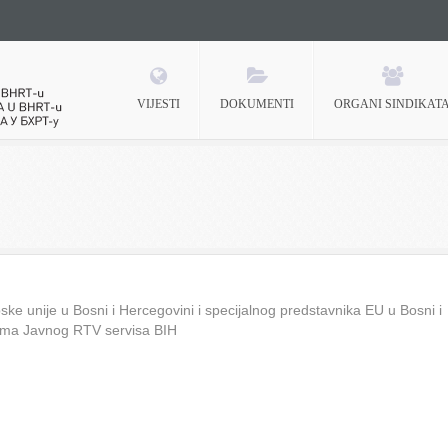
VIJESTI
DOKUMENTI
ORGANI SINDIKAT
 BHRT-u
ke unije u Bosni i Hercegovini i specijalnog predstavnika EU u Bosni i
ima Javnog RTV servisa BIH