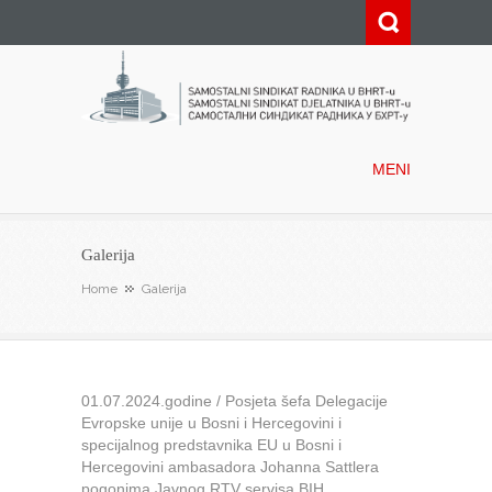
Samostalni sindikat radnika u
BHRT-u
MENI
Galerija
Home
Galerija
01.07.2024.godine / Posjeta šefa Delegacije
Evropske unije u Bosni i Hercegovini i
specijalnog predstavnika EU u Bosni i
Hercegovini ambasadora Johanna Sattlera
pogonima Javnog RTV servisa BIH