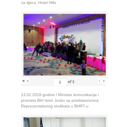
za djecu, Hotel Hills
«
‹
›
»
of
5
13.02.2018.godine / Ministar komunikacija i
prometa BiH Ismir Jusko sa predstavnicima
Reprezentativnog sindikata u BHRT-u