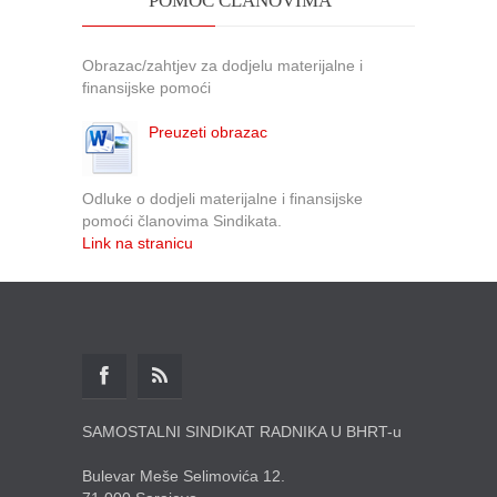
POMOĆ ČLANOVIMA
Obrazac/zahtjev za dodjelu materijalne i
finansijske pomoći
Preuzeti obrazac
Odluke o dodjeli materijalne i finansijske
pomoći članovima Sindikata.
Link na stranicu
SAMOSTALNI SINDIKAT RADNIKA U BHRT-u
Bulevar Meše Selimovića 12.