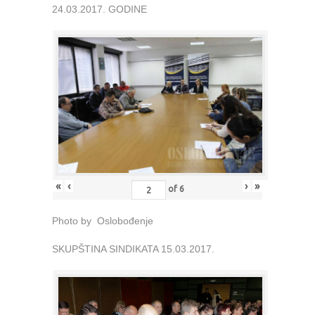
24.03.2017. GODINE
«
‹
›
»
of
6
Photo by Oslobođenje
SKUPŠTINA SINDIKATA 15.03.2017.