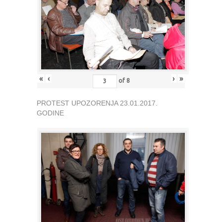
«
‹
›
»
of
8
PROTEST UPOZORENJA 23.01.2017.
GODINE