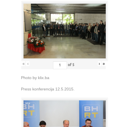
«
‹
›
»
of
5
Photo by klix.ba
Press konferencija 12.5.2015.