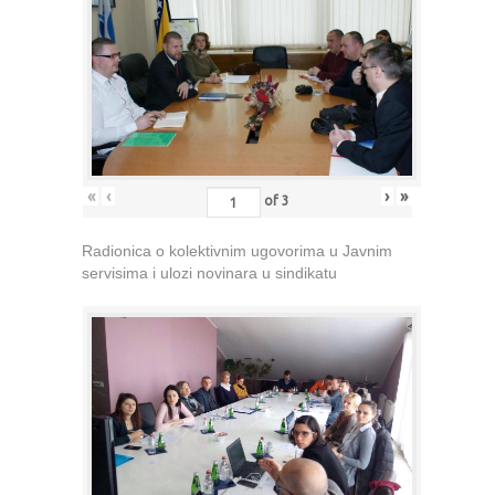
«
‹
›
»
of
3
Radionica o kolektivnim ugovorima u Javnim
servisima i ulozi novinara u sindikatu