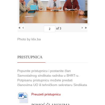
«
‹
›
»
of
3
Photo by klix.ba
PRISTUPNICA
Popunite pristupnicu i postanite član
Samostalnog sindikata radnika u BHRT-u.
Potpisanu pristupnicu možete predati
članovima UO ili tehničkom sekretaru Sindikata
Preuzeti pristupnicu