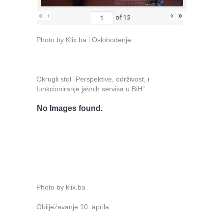
«
‹
›
»
of
15
Photo by Klix.ba i Oslobođenje
Okrugli stol ”Perspektive, održivost, i
funkcioniranje javnih servisa u BiH”
No Images found.
Photo by klix.ba
Obilježavanje 10. aprila