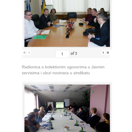
«
‹
›
»
of
3
Radionica o kolektivnim ugovorima u Javnim
servisima i ulozi novinara u sindikatu