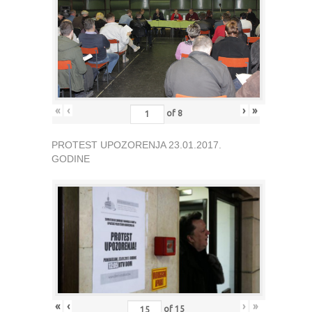
«
‹
›
»
of
8
PROTEST UPOZORENJA 23.01.2017.
GODINE
«
‹
›
»
of
15