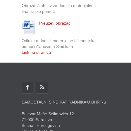
Obrazac/zahtjev za dodjelu materijalne i
finansijske pomoći
Preuzeti obrazac
Odluke o dodjeli materijalne i finansijske
pomoći članovima Sindikata.
Link na stranicu
SAMOSTALNI SINDIKAT RADNIKA U BHRT-u
Bulevar Meše Selimovića 12.
71 000 Sarajevo
Bosna i Hercegovina