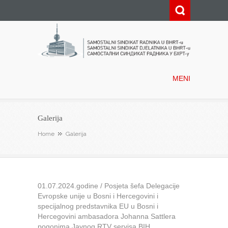
Samostalni sindikat radnika u
BHRT-u
MENI
Galerija
Home
Galerija
01.07.2024.godine / Posjeta šefa Delegacije
Evropske unije u Bosni i Hercegovini i
specijalnog predstavnika EU u Bosni i
Hercegovini ambasadora Johanna Sattlera
pogonima Javnog RTV servisa BIH