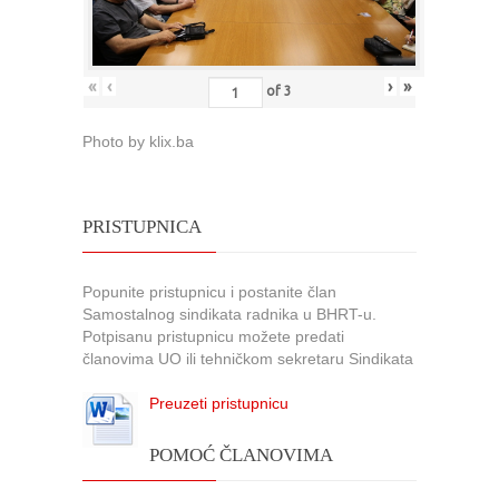
«
‹
›
»
of
3
Photo by klix.ba
PRISTUPNICA
Popunite pristupnicu i postanite član
Samostalnog sindikata radnika u BHRT-u.
Potpisanu pristupnicu možete predati
članovima UO ili tehničkom sekretaru Sindikata
Preuzeti pristupnicu
POMOĆ ČLANOVIMA