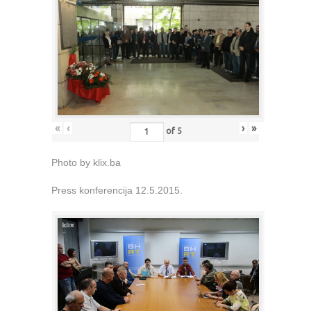
«
‹
›
»
of
5
Photo by klix.ba
Press konferencija 12.5.2015.