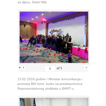
za djecu, Hotel Hills
«
‹
›
»
of
5
13.02.2018.godine / Ministar komunikacija i
prometa BiH Ismir Jusko sa predstavnicima
Reprezentativnog sindikata u BHRT-u