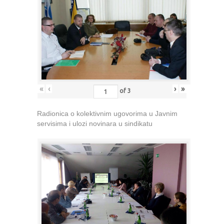
«
‹
›
»
of
3
Radionica o kolektivnim ugovorima u Javnim
servisima i ulozi novinara u sindikatu