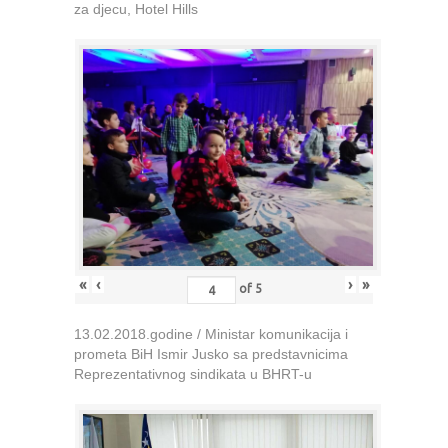
za djecu, Hotel Hills
«
‹
›
»
of
5
13.02.2018.godine / Ministar komunikacija i
prometa BiH Ismir Jusko sa predstavnicima
Reprezentativnog sindikata u BHRT-u