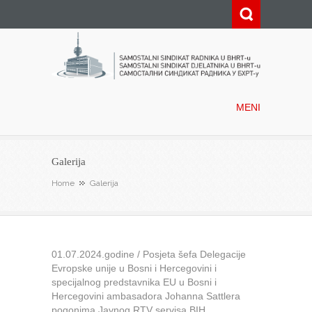
Samostalni sindikat radnika u
BHRT-u
MENI
Galerija
Home
Galerija
01.07.2024.godine / Posjeta šefa Delegacije
Evropske unije u Bosni i Hercegovini i
specijalnog predstavnika EU u Bosni i
Hercegovini ambasadora Johanna Sattlera
pogonima Javnog RTV servisa BIH