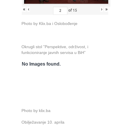
«
‹
›
»
of
15
Photo by Klix.ba i Oslobođenje
Okrugli stol ”Perspektive, održivost, i
funkcioniranje javnih servisa u BiH”
No Images found.
Photo by klix.ba
Obilježavanje 10. aprila