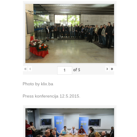
«
‹
›
»
of
5
Photo by klix.ba
Press konferencija 12.5.2015.