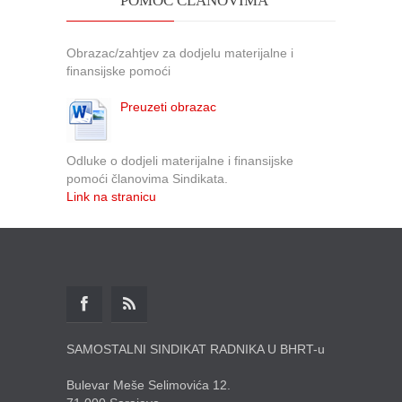
POMOĆ ČLANOVIMA
Obrazac/zahtjev za dodjelu materijalne i
finansijske pomoći
Preuzeti obrazac
Odluke o dodjeli materijalne i finansijske
pomoći članovima Sindikata.
Link na stranicu
SAMOSTALNI SINDIKAT RADNIKA U BHRT-u
Bulevar Meše Selimovića 12.