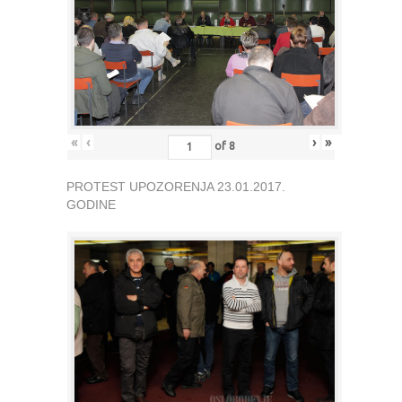
«
‹
›
»
of
8
PROTEST UPOZORENJA 23.01.2017.
GODINE