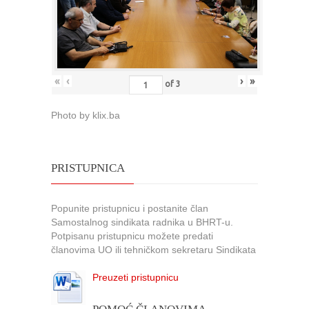
«
‹
›
»
of
3
Photo by klix.ba
PRISTUPNICA
Popunite pristupnicu i postanite član
Samostalnog sindikata radnika u BHRT-u.
Potpisanu pristupnicu možete predati
članovima UO ili tehničkom sekretaru Sindikata
Preuzeti pristupnicu