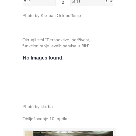
«
‹
›
»
of
15
Photo by Klix.ba i Oslobođenje
Okrugli stol ”Perspektive, održivost, i
funkcioniranje javnih servisa u BiH”
No Images found.
Photo by klix.ba
Obilježavanje 10. aprila