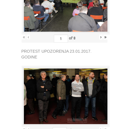
«
‹
›
»
of
8
PROTEST UPOZORENJA 23.01.2017.
GODINE