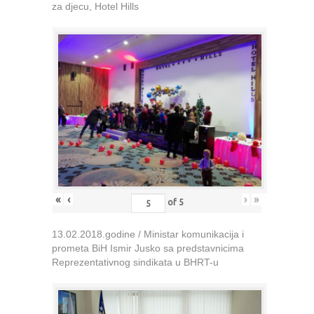
za djecu, Hotel Hills
«
‹
›
»
of
5
13.02.2018.godine / Ministar komunikacija i
prometa BiH Ismir Jusko sa predstavnicima
Reprezentativnog sindikata u BHRT-u