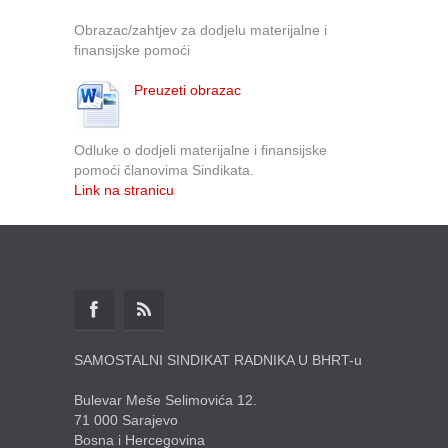
Obrazac/zahtjev za dodjelu materijalne i
finansijske pomoći
Preuzeti obrazac
Odluke o dodjeli materijalne i finansijske
pomoći članovima Sindikata.
Link na stranicu
SAMOSTALNI SINDIKAT RADNIKA U BHRT-u
Bulevar Meše Selimovića 12.
71 000 Sarajevo
Bosna i Hercegovina