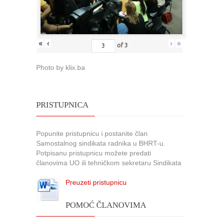
«
‹
›
»
of
3
Photo by klix.ba
PRISTUPNICA
Popunite pristupnicu i postanite član
Samostalnog sindikata radnika u BHRT-u.
Potpisanu pristupnicu možete predati
članovima UO ili tehničkom sekretaru Sindikata
Preuzeti pristupnicu
POMOĆ ČLANOVIMA