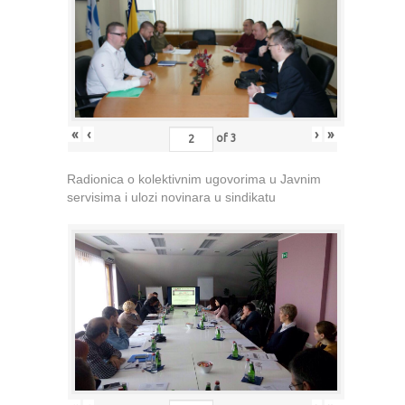
«
‹
›
»
of
3
Radionica o kolektivnim ugovorima u Javnim
servisima i ulozi novinara u sindikatu