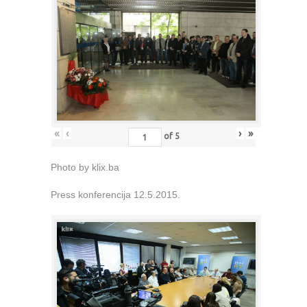
«
‹
›
»
of
5
Photo by klix.ba
Press konferencija 12.5.2015.