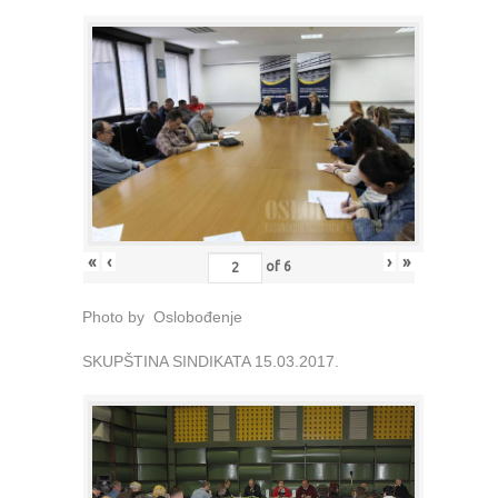
«
‹
›
»
of
6
Photo by Oslobođenje
SKUPŠTINA SINDIKATA 15.03.2017.