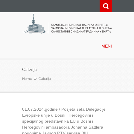
Samostalni sindikat radnika u
BHRT-u
MENI
Galerija
Home
Galerija
01.07.2024.godine / Posjeta šefa Delegacije
Evropske unije u Bosni i Hercegovini i
specijalnog predstavnika EU u Bosni i
Hercegovini ambasadora Johanna Sattlera
pogonima Javnog RTV servisa BIH