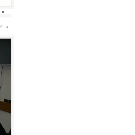
»
HRT-u