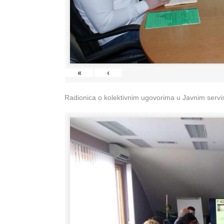
«
‹
Radionica o kolektivnim ugovorima u Javnim servisi