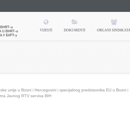
VIJESTI
DOKUMENTI
ORGANI SINDIKAT
 BHRT-u
ke unije u Bosni i Hercegovini i specijalnog predstavnika EU u Bosni i
ima Javnog RTV servisa BIH