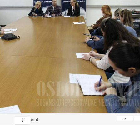
›
of
6