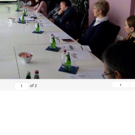
›
of
2