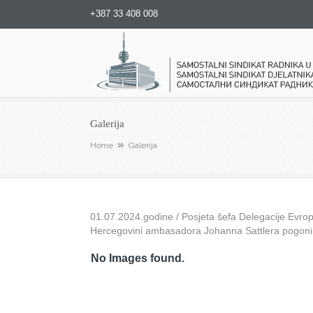
+387 33 408 008
Samostalni sindikat radnika u
Galerija
Home
Galerija
01.07.2024.godine / Posjeta šefa Delegacije Evrops
Hercegovini ambasadora Johanna Sattlera pogon
No Images found.