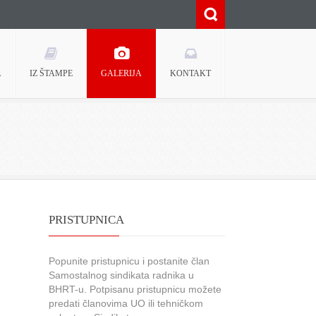
A
IZ ŠTAMPE
GALERIJA
KONTAKT
PRISTUPNICA
Popunite pristupnicu i postanite član
Samostalnog sindikata radnika u
BHRT-u. Potpisanu pristupnicu možete
predati članovima UO ili tehničkom