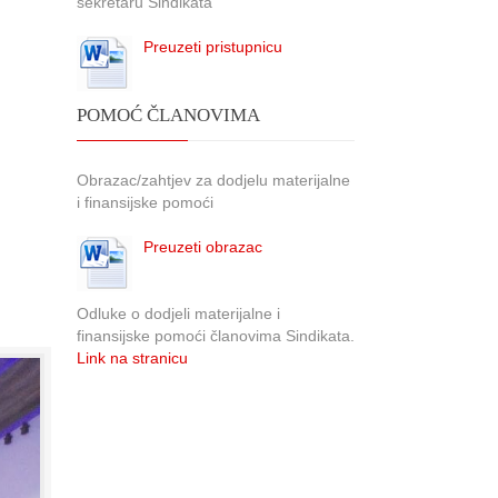
sekretaru Sindikata
Preuzeti pristupnicu
POMOĆ ČLANOVIMA
Obrazac/zahtjev za dodjelu materijalne
i finansijske pomoći
Preuzeti obrazac
Odluke o dodjeli materijalne i
finansijske pomoći članovima Sindikata.
Link na stranicu