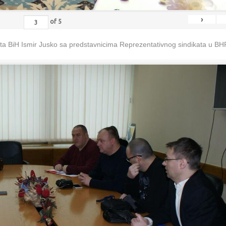
›
of
5
eta BiH Ismir Jusko sa predstavnicima Reprezentativnog sindikata u B