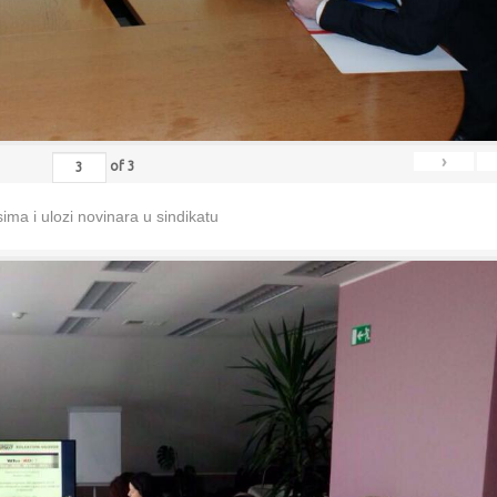
›
of
3
ma i ulozi novinara u sindikatu