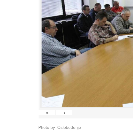
«
‹
Photo by Oslobođenje