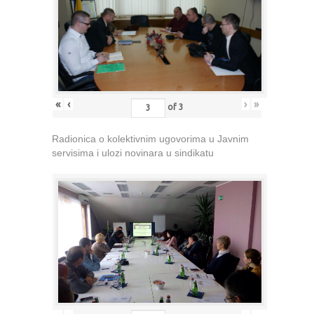
«
‹
›
»
of
3
Radionica o kolektivnim ugovorima u Javnim
servisima i ulozi novinara u sindikatu