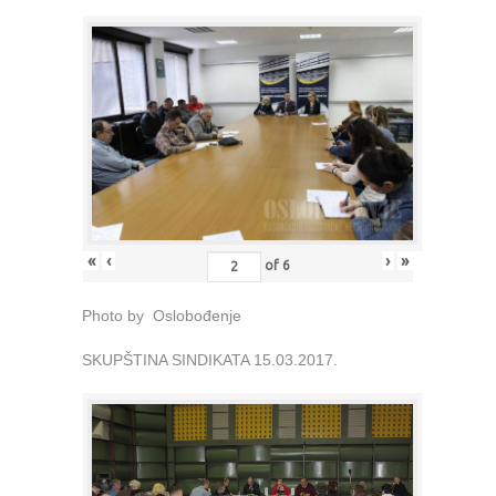
«
‹
›
»
of
6
Photo by Oslobođenje
SKUPŠTINA SINDIKATA 15.03.2017.