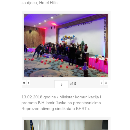
za djecu, Hotel Hills
«
‹
›
»
of
5
13.02.2018.godine / Ministar komunikacija i
prometa BiH Ismir Jusko sa predstavnicima
Reprezentativnog sindikata u BHRT-u