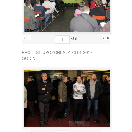
«
‹
›
»
of
8
PROTEST UPOZORENJA 23.01.2017.
GODINE