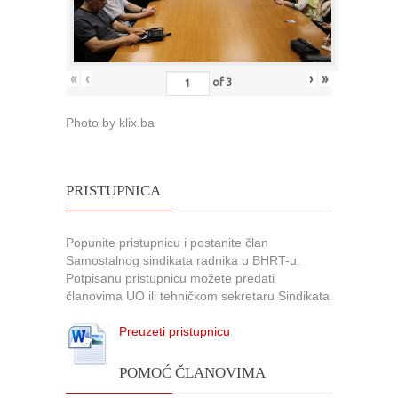
«
‹
›
»
of
3
Photo by klix.ba
PRISTUPNICA
Popunite pristupnicu i postanite član
Samostalnog sindikata radnika u BHRT-u.
Potpisanu pristupnicu možete predati
članovima UO ili tehničkom sekretaru Sindikata
Preuzeti pristupnicu
POMOĆ ČLANOVIMA