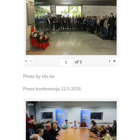
«
‹
›
»
of
5
Photo by klix.ba
Press konferencija 12.5.2015.