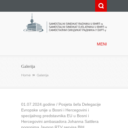
Samostalni sindikat radnika u
BHRT-u
MENI
Galerija
Home
Galerija
01.07.2024.godine / Posjeta šefa Delegacije
Evropske unije u Bosni i Hercegovini i
specijalnog predstavnika EU u Bosni i
Hercegovini ambasadora Johanna Sattlera
pogonima Javnog RTV servisa BIH