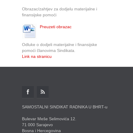
Obrazac/zahtjev za dodjelu materijalne i
finansijske pomoći
Preuzeti obrazac
Odluke o dodjeli materijalne i finansijske
pomoći članovima Sindikata.
Link na stranicu
SAMOSTALNI SINDIKAT RADNIKA U BHRT-u
Bulevar Meše Selimovića 12.
71 000 Sarajevo
Bosna i Hercegovina