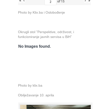
«
‹
›
»
of
15
Photo by Klix.ba i Oslobođenje
Okrugli stol ”Perspektive, održivost, i
funkcioniranje javnih servisa u BiH”
No Images found.
Photo by klix.ba
Obilježavanje 10. aprila