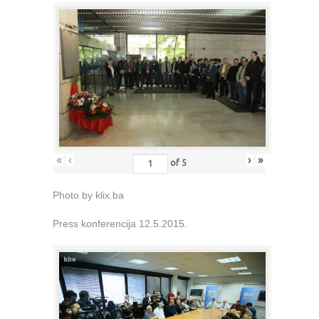
«
‹
›
»
of
5
Photo by klix.ba
Press konferencija 12.5.2015.