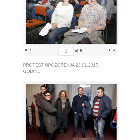
«
‹
›
»
of
8
PROTEST UPOZORENJA 23.01.2017.
GODINE