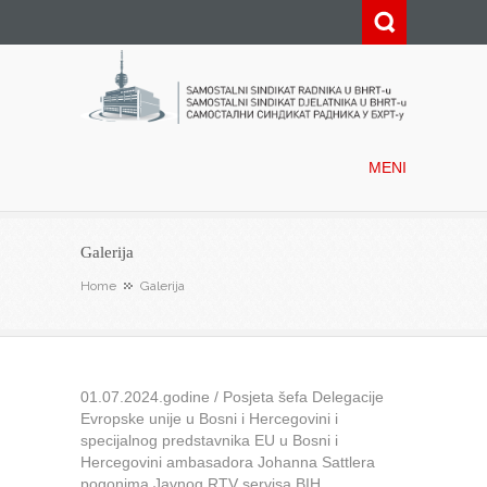
Samostalni sindikat radnika u
BHRT-u
MENI
Galerija
Home
Galerija
01.07.2024.godine / Posjeta šefa Delegacije
Evropske unije u Bosni i Hercegovini i
specijalnog predstavnika EU u Bosni i
Hercegovini ambasadora Johanna Sattlera
pogonima Javnog RTV servisa BIH