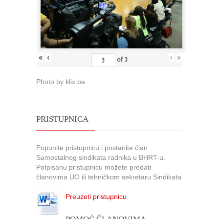
«
‹
›
»
of
3
Photo by klix.ba
PRISTUPNICA
Popunite pristupnicu i postanite član
Samostalnog sindikata radnika u BHRT-u.
Potpisanu pristupnicu možete predati
članovima UO ili tehničkom sekretaru Sindikata
Preuzeti pristupnicu