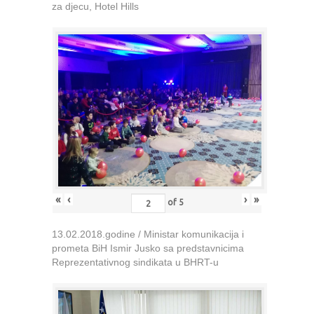
za djecu, Hotel Hills
«
‹
›
»
of
5
13.02.2018.godine / Ministar komunikacija i
prometa BiH Ismir Jusko sa predstavnicima
Reprezentativnog sindikata u BHRT-u