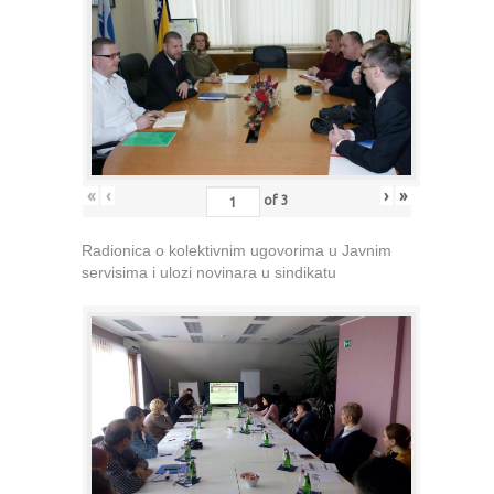
«
‹
›
»
of
3
Radionica o kolektivnim ugovorima u Javnim
servisima i ulozi novinara u sindikatu