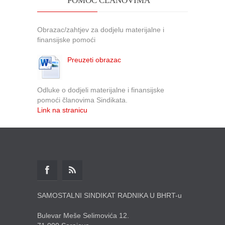
POMOĆ ČLANOVIMA
Obrazac/zahtjev za dodjelu materijalne i
finansijske pomoći
Preuzeti obrazac
Odluke o dodjeli materijalne i finansijske
pomoći članovima Sindikata.
Link na stranicu
SAMOSTALNI SINDIKAT RADNIKA U BHRT-u
Bulevar Meše Selimovića 12.