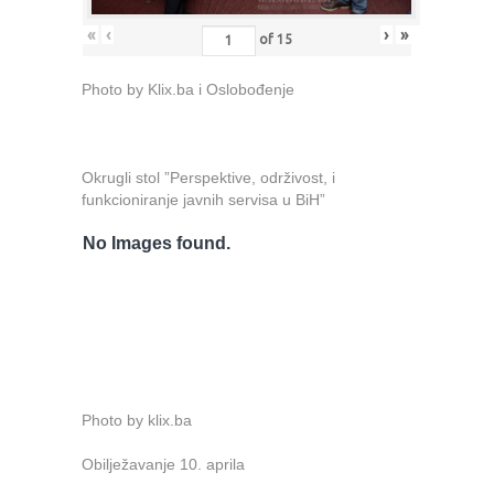
«
‹
›
»
of
15
Photo by Klix.ba i Oslobođenje
Okrugli stol ”Perspektive, održivost, i
funkcioniranje javnih servisa u BiH”
No Images found.
Photo by klix.ba
Obilježavanje 10. aprila