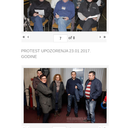
«
‹
›
»
of
8
PROTEST UPOZORENJA 23.01.2017.
GODINE