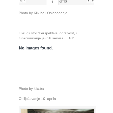
«
‹
›
»
of
15
Photo by Klix.ba i Oslobođenje
Okrugli stol ”Perspektive, održivost, i
funkcioniranje javnih servisa u BiH”
No Images found.
Photo by klix.ba
Obilježavanje 10. aprila