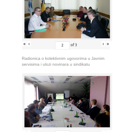
«
‹
›
»
of
3
Radionica o kolektivnim ugovorima u Javnim
servisima i ulozi novinara u sindikatu