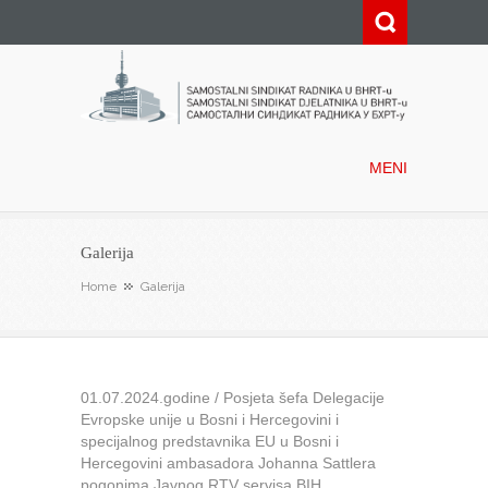
Samostalni sindikat radnika u
BHRT-u
MENI
Galerija
Home
Galerija
01.07.2024.godine / Posjeta šefa Delegacije
Evropske unije u Bosni i Hercegovini i
specijalnog predstavnika EU u Bosni i
Hercegovini ambasadora Johanna Sattlera
pogonima Javnog RTV servisa BIH