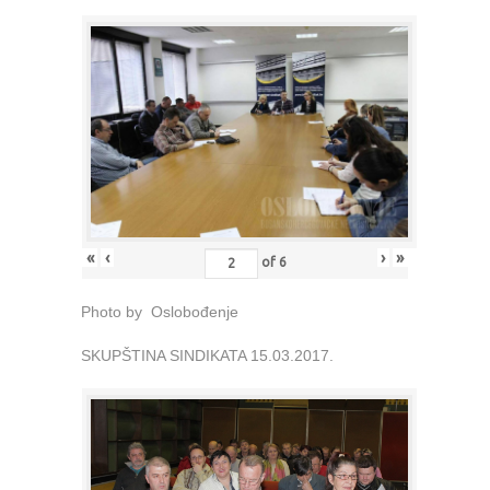
«
‹
›
»
of
6
Photo by Oslobođenje
SKUPŠTINA SINDIKATA 15.03.2017.