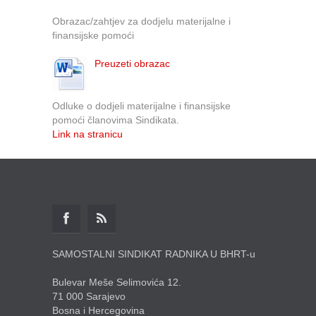
Obrazac/zahtjev za dodjelu materijalne i
finansijske pomoći
Preuzeti obrazac
Odluke o dodjeli materijalne i finansijske
pomoći članovima Sindikata.
Link na stranicu
SAMOSTALNI SINDIKAT RADNIKA U BHRT-u
Bulevar Meše Selimovića 12.
71 000 Sarajevo
Bosna i Hercegovina