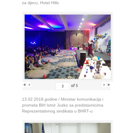
za djecu, Hotel Hills
«
‹
›
»
of
5
13.02.2018.godine / Ministar komunikacija i
prometa BiH Ismir Jusko sa predstavnicima
Reprezentativnog sindikata u BHRT-u