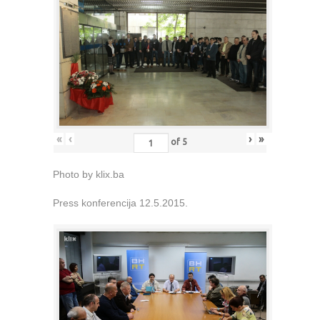
«
‹
›
»
of
5
Photo by klix.ba
Press konferencija 12.5.2015.