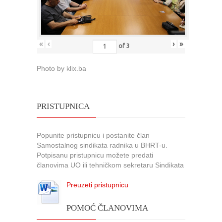
«
‹
›
»
of
3
Photo by klix.ba
PRISTUPNICA
Popunite pristupnicu i postanite član
Samostalnog sindikata radnika u BHRT-u.
Potpisanu pristupnicu možete predati
članovima UO ili tehničkom sekretaru Sindikata
Preuzeti pristupnicu
POMOĆ ČLANOVIMA