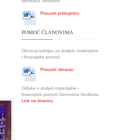
sekretaru Sindikata
Preuzeti pristupnicu
POMOĆ ČLANOVIMA
Obrazac/zahtjev za dodjelu materijalne
i finansijske pomoći
Preuzeti obrazac
Odluke o dodjeli materijalne i
finansijske pomoći članovima Sindikata.
Link na stranicu