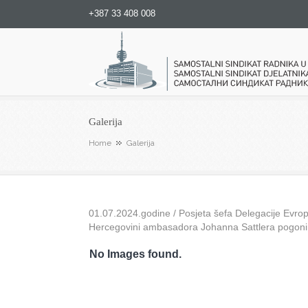
+387 33 408 008
Samostalni sindikat radnika u
Galerija
Home
Galerija
01.07.2024.godine / Posjeta šefa Delegacije Evrops
Hercegovini ambasadora Johanna Sattlera pogon
No Images found.