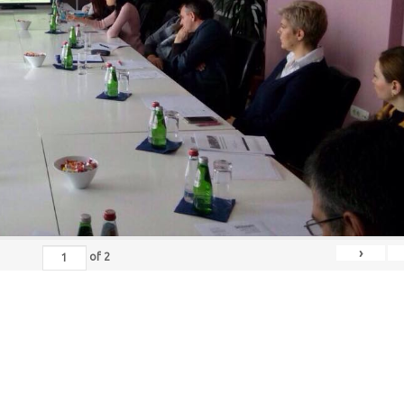
›
of
2