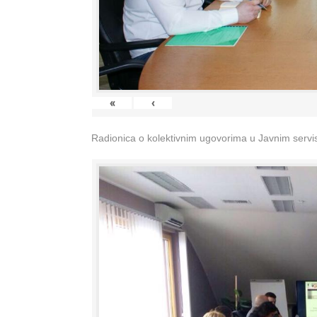
«
‹
Radionica o kolektivnim ugovorima u Javnim servisi