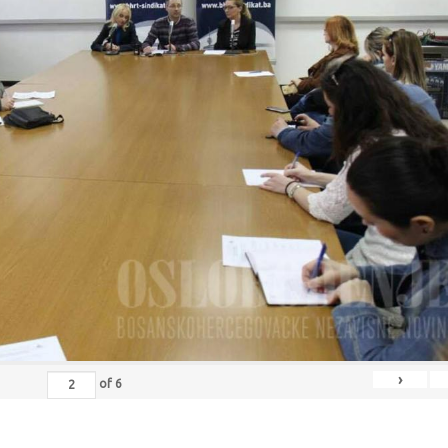
›
of
6