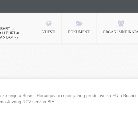
VIJESTI
DOKUMENTI
ORGANI SINDIKAT
 BHRT-u
ke unije u Bosni i Hercegovini i specijalnog predstavnika EU u Bosni i
ima Javnog RTV servisa BIH