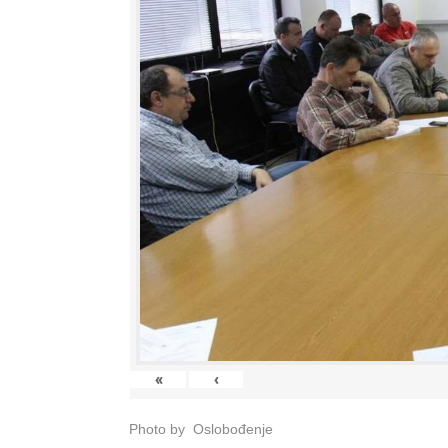
«
‹
Photo by Oslobođenje