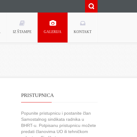
A
IZ ŠTAMPE
GALERIJA
KONTAKT
PRISTUPNICA
Popunite pristupnicu i postanite član
Samostalnog sindikata radnika u
BHRT-u. Potpisanu pristupnicu možete
predati članovima UO ili tehničkom