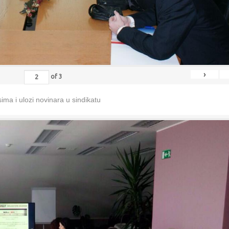
›
of
3
ma i ulozi novinara u sindikatu