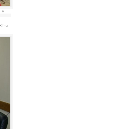
»
HRT-u