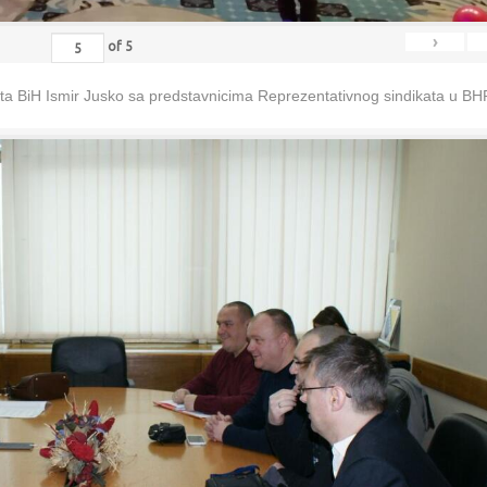
›
of
5
eta BiH Ismir Jusko sa predstavnicima Reprezentativnog sindikata u B