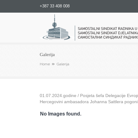
+387 33 408 008
Samostalni sindikat radnika u
Galerija
Home
Galerija
01.07.2024.godine / Posjeta šefa Delegacije Evrops
Hercegovini ambasadora Johanna Sattlera pogon
No Images found.