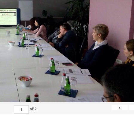
›
of
2