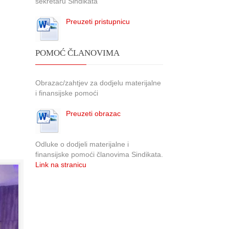
sekretaru Sindikata
Preuzeti pristupnicu
POMOĆ ČLANOVIMA
Obrazac/zahtjev za dodjelu materijalne
i finansijske pomoći
Preuzeti obrazac
Odluke o dodjeli materijalne i
finansijske pomoći članovima Sindikata.
Link na stranicu