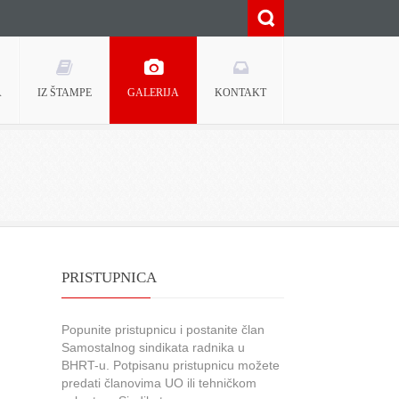
A
IZ ŠTAMPE
GALERIJA
KONTAKT
PRISTUPNICA
Popunite pristupnicu i postanite član
Samostalnog sindikata radnika u
BHRT-u. Potpisanu pristupnicu možete
predati članovima UO ili tehničkom