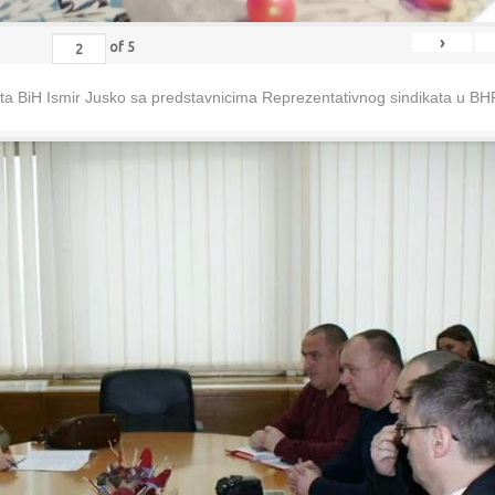
›
of
5
eta BiH Ismir Jusko sa predstavnicima Reprezentativnog sindikata u B