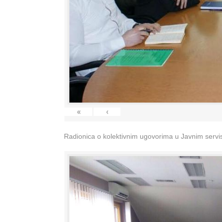
«
‹
Radionica o kolektivnim ugovorima u Javnim servisi