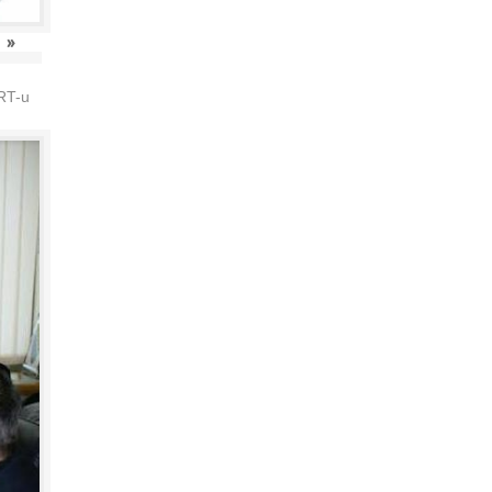
»
HRT-u