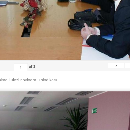
›
of
3
ma i ulozi novinara u sindikatu