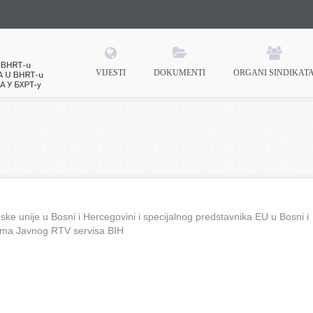
VIJESTI
DOKUMENTI
ORGANI SINDIKAT
 BHRT-u
ke unije u Bosni i Hercegovini i specijalnog predstavnika EU u Bosni i
ima Javnog RTV servisa BIH