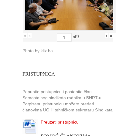
«
‹
›
»
of
3
Photo by klix.ba
PRISTUPNICA
Popunite pristupnicu i postanite član
Samostalnog sindikata radnika u BHRT-u.
Potpisanu pristupnicu možete predati
članovima UO ili tehničkom sekretaru Sindikata
Preuzeti pristupnicu