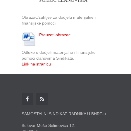
POMOĆ ČLANOVIMA
Obrazac/zahtjev za dodjelu materijalne i
finansijske pomoći
Preuzeti obrazac
Odluke o dodjeli materijalne i finansijske
pomoći članovima Sindikata.
Link na stranicu
SAMOSTALNI SINDIKAT RADNIKA U BHRT-u
Bulevar Meše Selimovića 12.