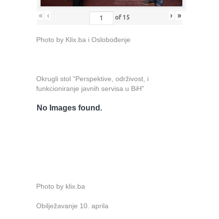
«
‹
›
»
of
15
Photo by Klix.ba i Oslobođenje
Okrugli stol ”Perspektive, održivost, i
funkcioniranje javnih servisa u BiH”
No Images found.
Photo by klix.ba
Obilježavanje 10. aprila