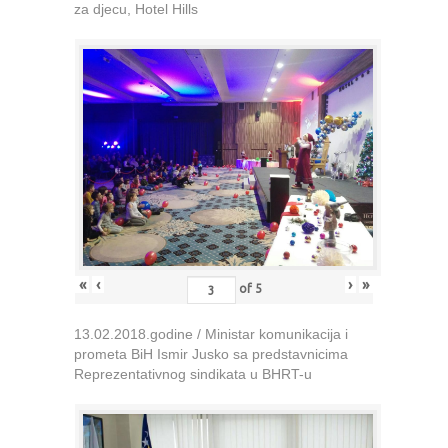
za djecu, Hotel Hills
«
‹
›
»
of
5
13.02.2018.godine / Ministar komunikacija i
prometa BiH Ismir Jusko sa predstavnicima
Reprezentativnog sindikata u BHRT-u