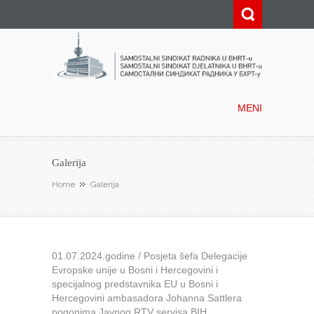
Samostalni sindikat radnika u
BHRT-u
MENI
Galerija
Home
Galerija
01.07.2024.godine / Posjeta šefa Delegacije
Evropske unije u Bosni i Hercegovini i
specijalnog predstavnika EU u Bosni i
Hercegovini ambasadora Johanna Sattlera
pogonima Javnog RTV servisa BIH