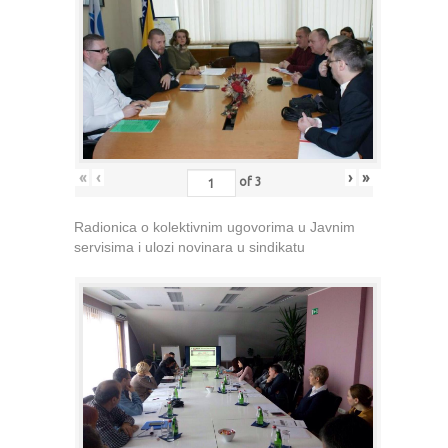
«
‹
›
»
of
3
Radionica o kolektivnim ugovorima u Javnim
servisima i ulozi novinara u sindikatu