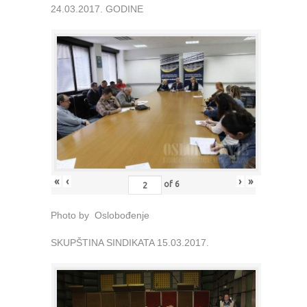
24.03.2017. GODINE
«
‹
›
»
of
6
Photo by Oslobođenje
SKUPŠTINA SINDIKATA 15.03.2017.