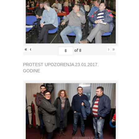
«
‹
›
»
of
8
PROTEST UPOZORENJA 23.01.2017.
GODINE