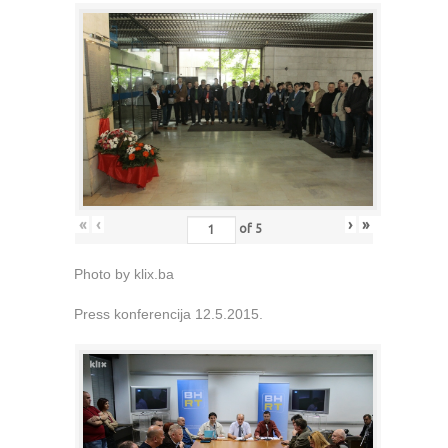
«
‹
›
»
of
5
Photo by klix.ba
Press konferencija 12.5.2015.