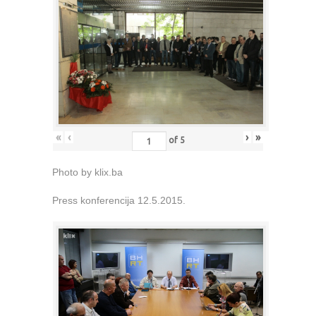
«
‹
›
»
of
5
Photo by klix.ba
Press konferencija 12.5.2015.