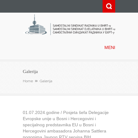
Samostalni sindikat radnika u
BHRT-u
MENI
Galerija
Home
Galerija
01.07.2024.godine / Posjeta šefa Delegacije
Evropske unije u Bosni i Hercegovini i
specijalnog predstavnika EU u Bosni i
Hercegovini ambasadora Johanna Sattlera
pogonima Javnog RTV servisa BIH