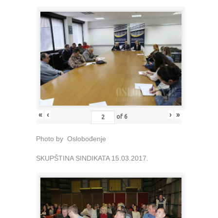
«
‹
›
»
of
6
Photo by Oslobođenje
SKUPŠTINA SINDIKATA 15.03.2017.