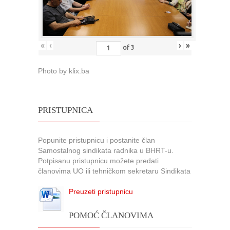
«
‹
›
»
of
3
Photo by klix.ba
PRISTUPNICA
Popunite pristupnicu i postanite član
Samostalnog sindikata radnika u BHRT-u.
Potpisanu pristupnicu možete predati
članovima UO ili tehničkom sekretaru Sindikata
Preuzeti pristupnicu
POMOĆ ČLANOVIMA