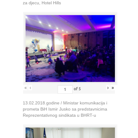
za djecu, Hotel Hills
«
‹
›
»
of
5
13.02.2018.godine / Ministar komunikacija i
prometa BiH Ismir Jusko sa predstavnicima
Reprezentativnog sindikata u BHRT-u