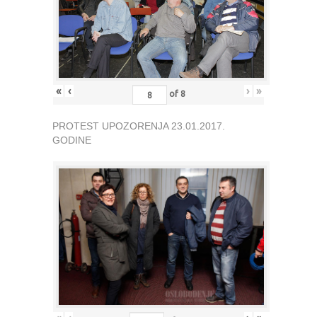
«
‹
›
»
of
8
PROTEST UPOZORENJA 23.01.2017.
GODINE