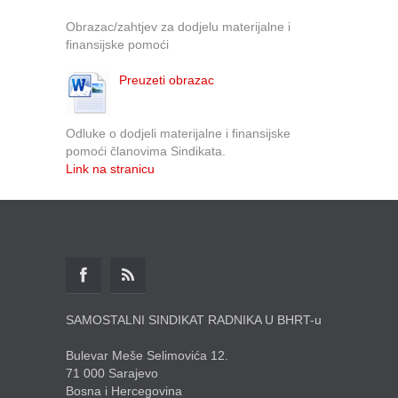
Obrazac/zahtjev za dodjelu materijalne i
finansijske pomoći
Preuzeti obrazac
Odluke o dodjeli materijalne i finansijske
pomoći članovima Sindikata.
Link na stranicu
SAMOSTALNI SINDIKAT RADNIKA U BHRT-u
Bulevar Meše Selimovića 12.
71 000 Sarajevo
Bosna i Hercegovina