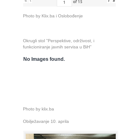
«
‹
›
»
of
15
Photo by Klix.ba i Oslobođenje
Okrugli stol ”Perspektive, održivost, i
funkcioniranje javnih servisa u BiH”
No Images found.
Photo by klix.ba
Obilježavanje 10. aprila