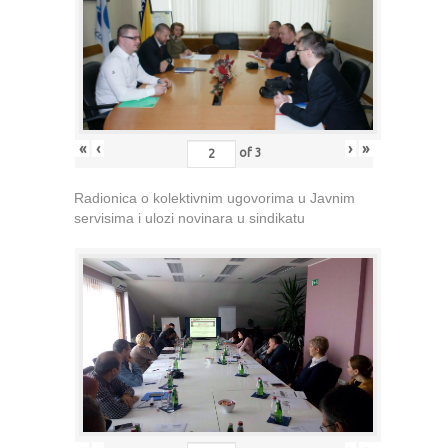
«
‹
›
»
of
3
Radionica o kolektivnim ugovorima u Javnim
servisima i ulozi novinara u sindikatu