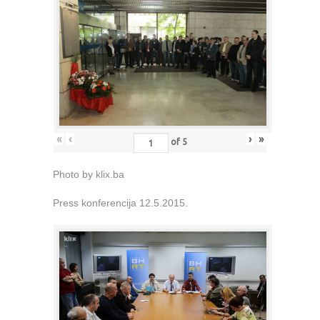
«
‹
›
»
of
5
Photo by klix.ba
Press konferencija 12.5.2015.