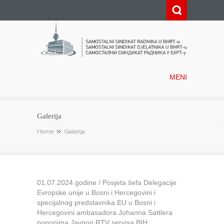
Samostalni sindikat radnika u
BHRT-u
MENI
Galerija
Home
Galerija
01.07.2024.godine / Posjeta šefa Delegacije
Evropske unije u Bosni i Hercegovini i
specijalnog predstavnika EU u Bosni i
Hercegovini ambasadora Johanna Sattlera
pogonima Javnog RTV servisa BIH