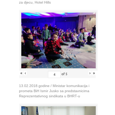
za djecu, Hotel Hills
«
‹
›
»
of
5
13.02.2018.godine / Ministar komunikacija i
prometa BiH Ismir Jusko sa predstavnicima
Reprezentativnog sindikata u BHRT-u