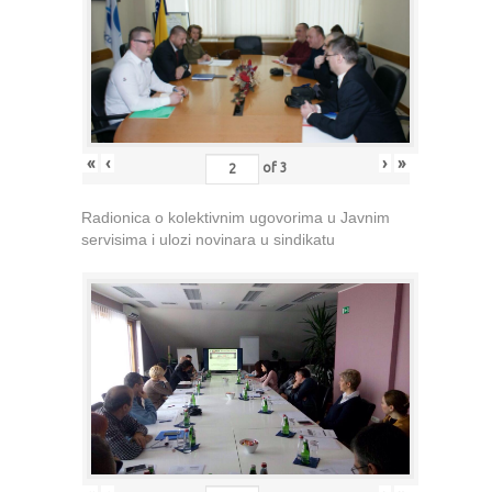
«
‹
›
»
of
3
Radionica o kolektivnim ugovorima u Javnim
servisima i ulozi novinara u sindikatu