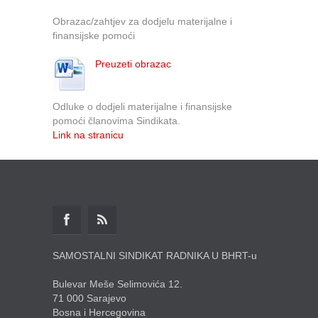
Obrazac/zahtjev za dodjelu materijalne i
finansijske pomoći
Preuzeti obrazac
Odluke o dodjeli materijalne i finansijske
pomoći članovima Sindikata.
Link na stranicu
SAMOSTALNI SINDIKAT RADNIKA U BHRT-u
Bulevar Meše Selimovića 12.
71 000 Sarajevo
Bosna i Hercegovina