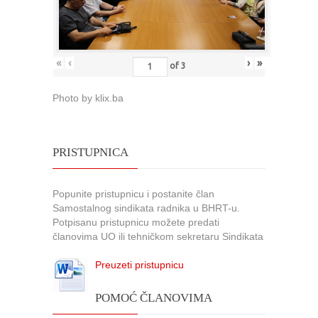
«
‹
›
»
of
3
Photo by klix.ba
PRISTUPNICA
Popunite pristupnicu i postanite član
Samostalnog sindikata radnika u BHRT-u.
Potpisanu pristupnicu možete predati
članovima UO ili tehničkom sekretaru Sindikata
Preuzeti pristupnicu
POMOĆ ČLANOVIMA