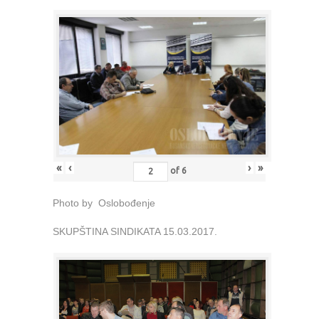
«
‹
›
»
of
6
Photo by Oslobođenje
SKUPŠTINA SINDIKATA 15.03.2017.