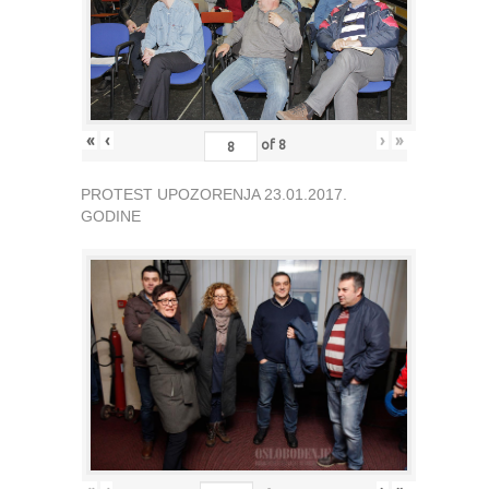
«
‹
›
»
of
8
PROTEST UPOZORENJA 23.01.2017.
GODINE