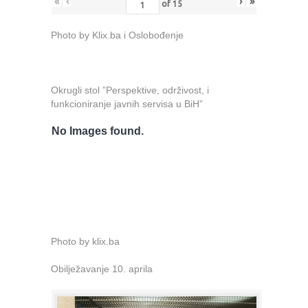
«
‹
›
»
of
15
Photo by Klix.ba i Oslobođenje
Okrugli stol ”Perspektive, održivost, i
funkcioniranje javnih servisa u BiH”
No Images found.
Photo by klix.ba
Obilježavanje 10. aprila