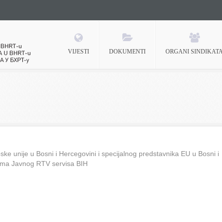
VIJESTI
DOKUMENTI
ORGANI SINDIKAT
 BHRT-u
ke unije u Bosni i Hercegovini i specijalnog predstavnika EU u Bosni i
ima Javnog RTV servisa BIH