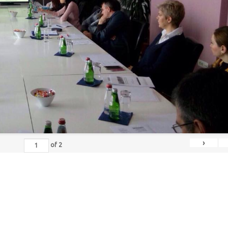
›
of
2