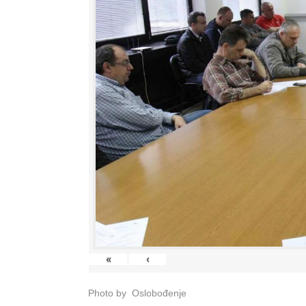
«
‹
Photo by Oslobođenje