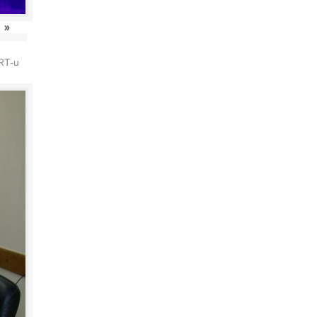
»
HRT-u