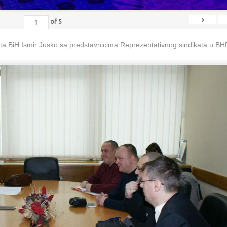
›
of
5
eta BiH Ismir Jusko sa predstavnicima Reprezentativnog sindikata u B