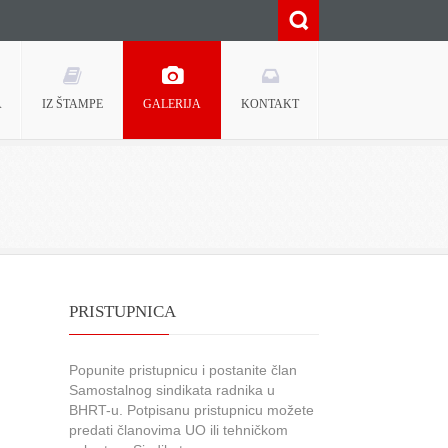
A
IZ ŠTAMPE
GALERIJA
KONTAKT
PRISTUPNICA
Popunite pristupnicu i postanite član
Samostalnog sindikata radnika u
BHRT-u. Potpisanu pristupnicu možete
predati članovima UO ili tehničkom