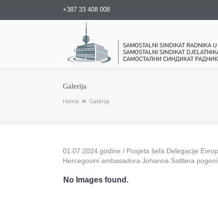
+387 33 408 008
Samostalni sindikat radnika u
Galerija
Home
Galerija
01.07.2024.godine / Posjeta šefa Delegacije Evrops
Hercegovini ambasadora Johanna Sattlera pogon
No Images found.