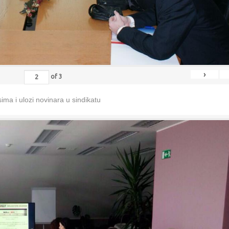
›
of
3
ma i ulozi novinara u sindikatu