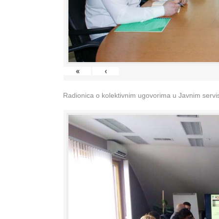
«
‹
Radionica o kolektivnim ugovorima u Javnim servisi