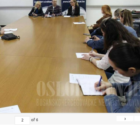
›
of
6