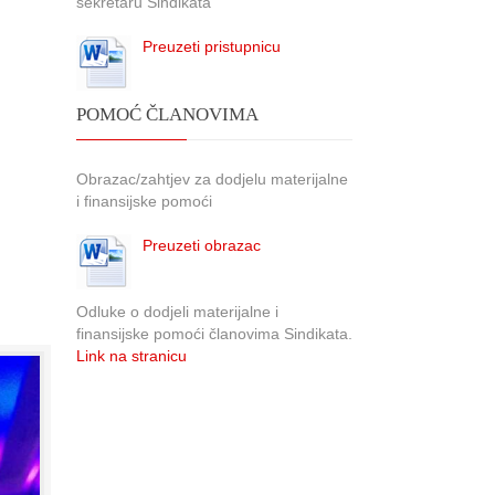
sekretaru Sindikata
Preuzeti pristupnicu
POMOĆ ČLANOVIMA
Obrazac/zahtjev za dodjelu materijalne
i finansijske pomoći
Preuzeti obrazac
Odluke o dodjeli materijalne i
finansijske pomoći članovima Sindikata.
Link na stranicu