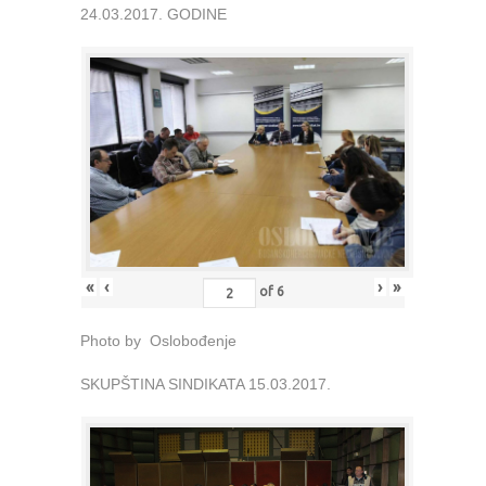
24.03.2017. GODINE
«
‹
›
»
of
6
Photo by Oslobođenje
SKUPŠTINA SINDIKATA 15.03.2017.