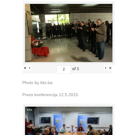
«
‹
›
»
of
5
Photo by klix.ba
Press konferencija 12.5.2015.