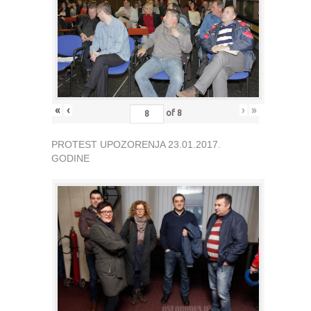
«
‹
›
»
of
8
PROTEST UPOZORENJA 23.01.2017.
GODINE