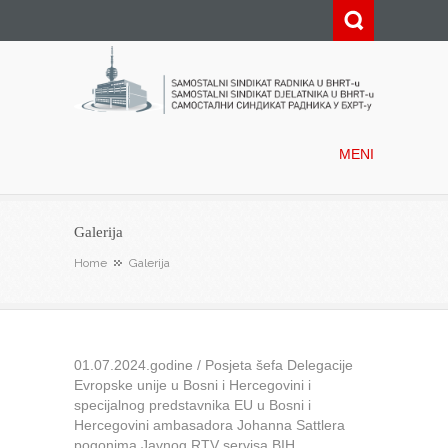
Samostalni sindikat radnika u
BHRT-u
MENI
Galerija
Home
Galerija
01.07.2024.godine / Posjeta šefa Delegacije
Evropske unije u Bosni i Hercegovini i
specijalnog predstavnika EU u Bosni i
Hercegovini ambasadora Johanna Sattlera
pogonima Javnog RTV servisa BIH