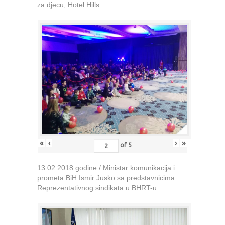
za djecu, Hotel Hills
«
‹
›
»
of
5
13.02.2018.godine / Ministar komunikacija i
prometa BiH Ismir Jusko sa predstavnicima
Reprezentativnog sindikata u BHRT-u