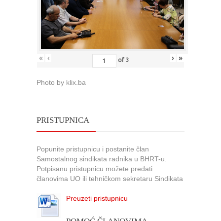
«
‹
›
»
of
3
Photo by klix.ba
PRISTUPNICA
Popunite pristupnicu i postanite član
Samostalnog sindikata radnika u BHRT-u.
Potpisanu pristupnicu možete predati
članovima UO ili tehničkom sekretaru Sindikata
Preuzeti pristupnicu