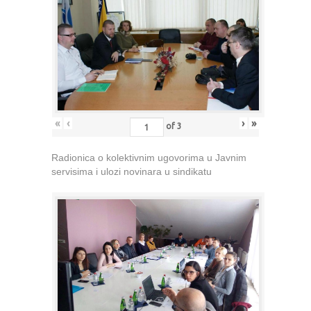
«
‹
›
»
of
3
Radionica o kolektivnim ugovorima u Javnim
servisima i ulozi novinara u sindikatu