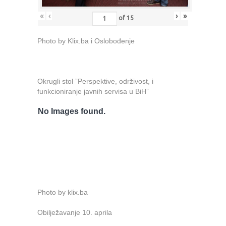
«
‹
›
»
of
15
Photo by Klix.ba i Oslobođenje
Okrugli stol ”Perspektive, održivost, i
funkcioniranje javnih servisa u BiH”
No Images found.
Photo by klix.ba
Obilježavanje 10. aprila