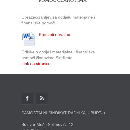
POMOĆ ČLANOVIMA
Obrazac/zahtjev za dodjelu materijalne i
finansijske pomoći
Preuzeti obrazac
Odluke o dodjeli materijalne i finansijske
pomoći članovima Sindikata.
Link na stranicu
SAMOSTALNI SINDIKAT RADNIKA U BHRT-u
Bulevar Meše Selimovića 12.