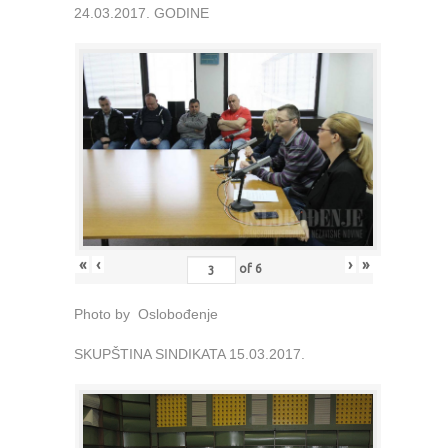
24.03.2017. GODINE
«
‹
›
»
of
6
Photo by Oslobođenje
SKUPŠTINA SINDIKATA 15.03.2017.