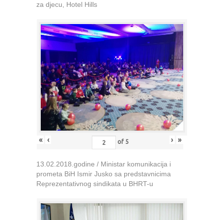
za djecu, Hotel Hills
«
‹
›
»
of
5
13.02.2018.godine / Ministar komunikacija i
prometa BiH Ismir Jusko sa predstavnicima
Reprezentativnog sindikata u BHRT-u