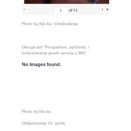
«
‹
›
»
of
15
Photo by Klix.ba i Oslobođenje
Okrugli stol ”Perspektive, održivost, i
funkcioniranje javnih servisa u BiH”
No Images found.
Photo by klix.ba
Obilježavanje 10. aprila