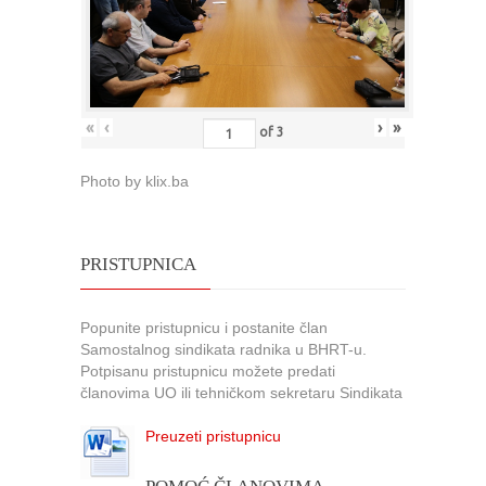
«
‹
›
»
of
3
Photo by klix.ba
PRISTUPNICA
Popunite pristupnicu i postanite član
Samostalnog sindikata radnika u BHRT-u.
Potpisanu pristupnicu možete predati
članovima UO ili tehničkom sekretaru Sindikata
Preuzeti pristupnicu