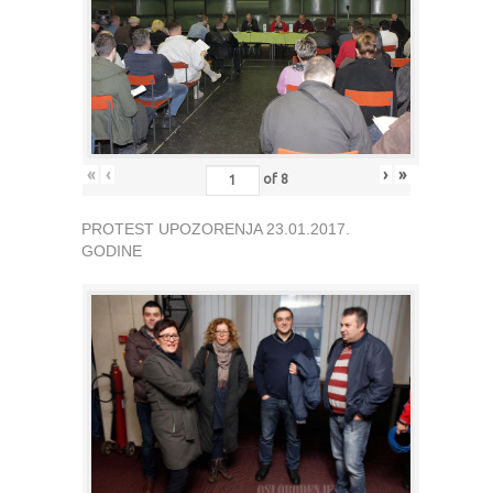
«
‹
›
»
of
8
PROTEST UPOZORENJA 23.01.2017.
GODINE