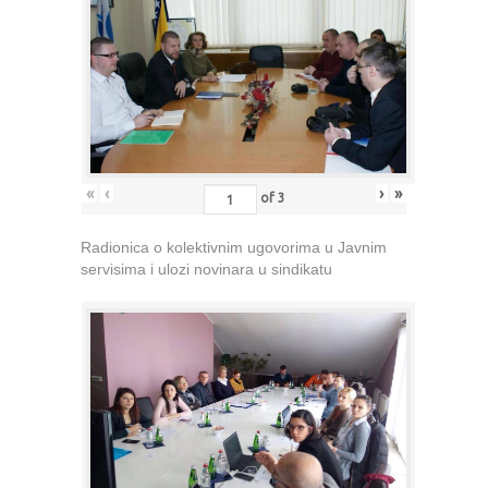
«
‹
›
»
of
3
Radionica o kolektivnim ugovorima u Javnim
servisima i ulozi novinara u sindikatu