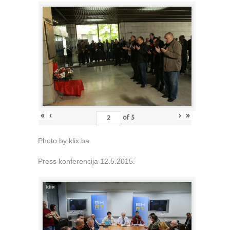
«
‹
›
»
of
5
Photo by klix.ba
Press konferencija 12.5.2015.