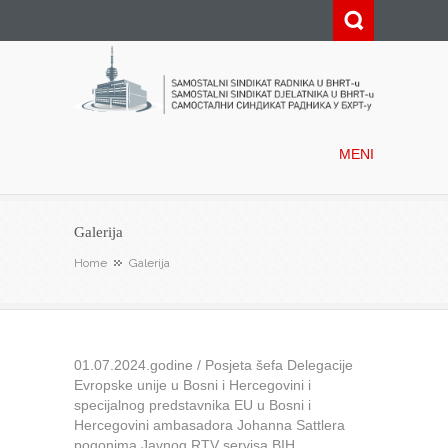
Samostalni sindikat radnika u
BHRT-u
MENI
Galerija
Home
Galerija
01.07.2024.godine / Posjeta šefa Delegacije
Evropske unije u Bosni i Hercegovini i
specijalnog predstavnika EU u Bosni i
Hercegovini ambasadora Johanna Sattlera
pogonima Javnog RTV servisa BIH