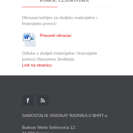
POMOĆ ČLANOVIMA
Obrazac/zahtjev za dodjelu materijalne i
finansijske pomoći
Preuzeti obrazac
Odluke o dodjeli materijalne i finansijske
pomoći članovima Sindikata.
Link na stranicu
SAMOSTALNI SINDIKAT RADNIKA U BHRT-u
Bulevar Meše Selimovića 12.