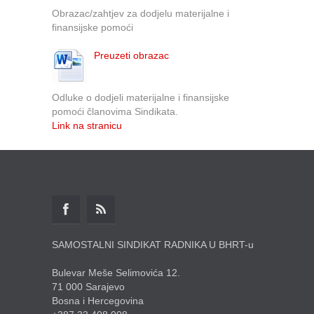
Obrazac/zahtjev za dodjelu materijalne i
finansijske pomoći
Preuzeti obrazac
Odluke o dodjeli materijalne i finansijske
pomoći članovima Sindikata.
Link na stranicu
SAMOSTALNI SINDIKAT RADNIKA U BHRT-u
Bulevar Meše Selimovića 12.
71 000 Sarajevo
Bosna i Hercegovina