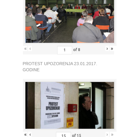
«
‹
›
»
of
8
PROTEST UPOZORENJA 23.01.2017.
GODINE
«
‹
›
»
of
15