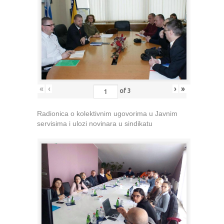
«
‹
›
»
of
3
Radionica o kolektivnim ugovorima u Javnim
servisima i ulozi novinara u sindikatu