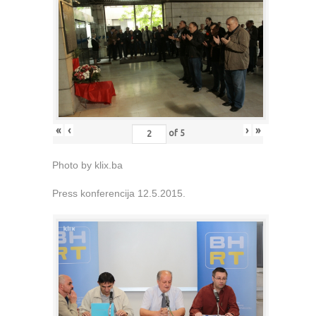
«
‹
›
»
of
5
Photo by klix.ba
Press konferencija 12.5.2015.