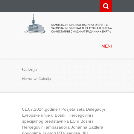
Samostalni sindikat radnika u
BHRT-u
MENI
Galerija
Home
Galerija
01.07.2024.godine / Posjeta šefa Delegacije
Evropske unije u Bosni i Hercegovini i
specijalnog predstavnika EU u Bosni i
Hercegovini ambasadora Johanna Sattlera
pogonima Javnog RTV servisa BIH