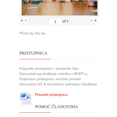
«
‹
›
»
of
3
Photo by klix.ba
PRISTUPNICA
Popunite pristupnicu i postanite član
Samostalnog sindikata radnika u BHRT-u.
Potpisanu pristupnicu možete predati
članovima UO ili tehničkom sekretaru Sindikata
Preuzeti pristupnicu
POMOĆ ČLANOVIMA