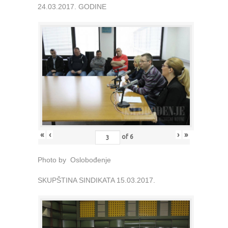
24.03.2017. GODINE
«
‹
›
»
of
6
Photo by Oslobođenje
SKUPŠTINA SINDIKATA 15.03.2017.