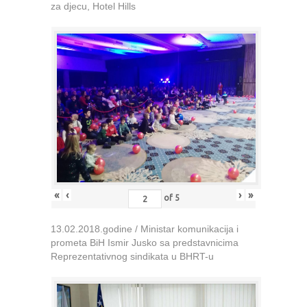
za djecu, Hotel Hills
«
‹
›
»
of
5
13.02.2018.godine / Ministar komunikacija i
prometa BiH Ismir Jusko sa predstavnicima
Reprezentativnog sindikata u BHRT-u