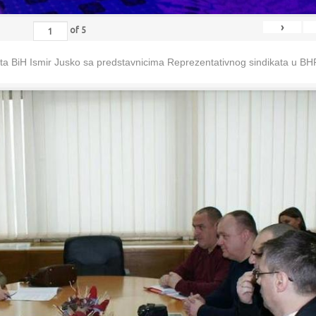
›
of
5
eta BiH Ismir Jusko sa predstavnicima Reprezentativnog sindikata u B