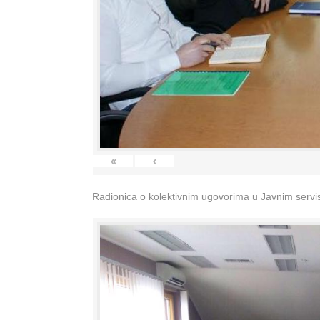
«
‹
Radionica o kolektivnim ugovorima u Javnim servisi