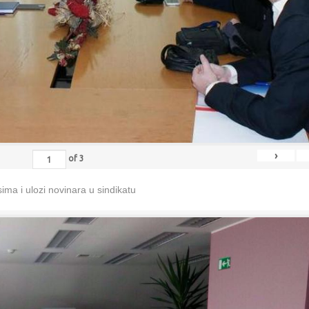
›
of
3
ma i ulozi novinara u sindikatu