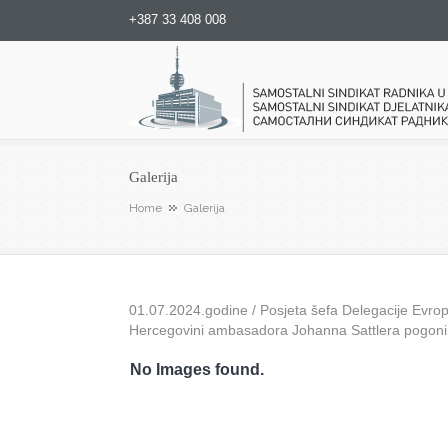
+387 33 408 008
Samostalni sindikat radnika u
Galerija
Home
Galerija
01.07.2024.godine / Posjeta šefa Delegacije Evrops
Hercegovini ambasadora Johanna Sattlera pogon
No Images found.