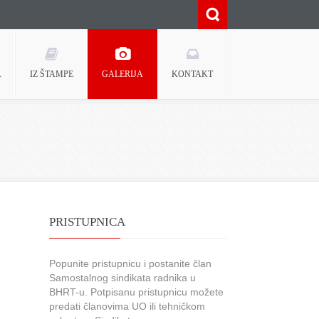
A
IZ ŠTAMPE
GALERIJA
KONTAKT
PRISTUPNICA
Popunite pristupnicu i postanite član
Samostalnog sindikata radnika u
BHRT-u. Potpisanu pristupnicu možete
predati članovima UO ili tehničkom