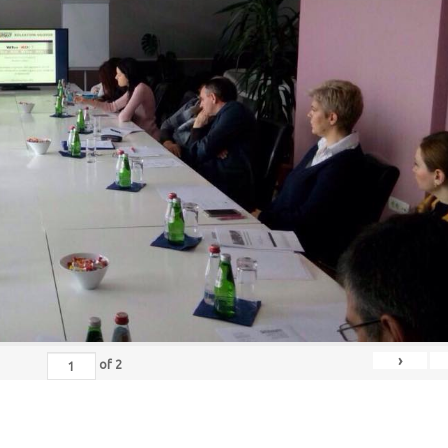
›
of
2