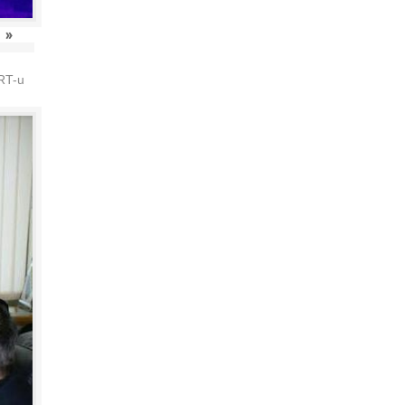
»
HRT-u