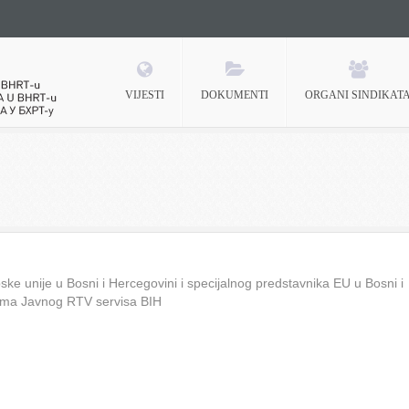
VIJESTI
DOKUMENTI
ORGANI SINDIKAT
 BHRT-u
ke unije u Bosni i Hercegovini i specijalnog predstavnika EU u Bosni i
ima Javnog RTV servisa BIH