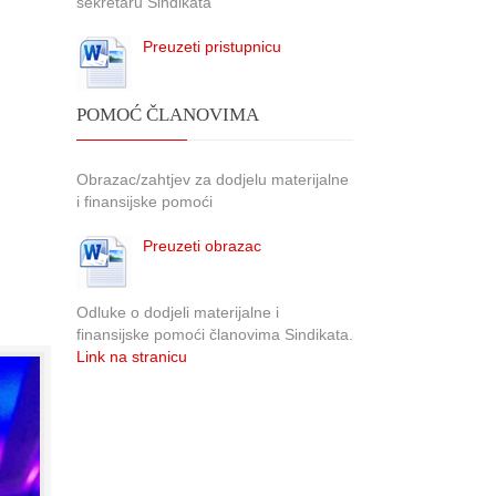
sekretaru Sindikata
Preuzeti pristupnicu
POMOĆ ČLANOVIMA
Obrazac/zahtjev za dodjelu materijalne
i finansijske pomoći
Preuzeti obrazac
Odluke o dodjeli materijalne i
finansijske pomoći članovima Sindikata.
Link na stranicu