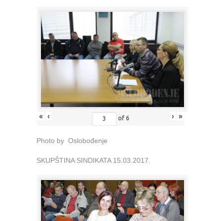
«
‹
›
»
of
6
Photo by Oslobođenje
SKUPŠTINA SINDIKATA 15.03.2017.