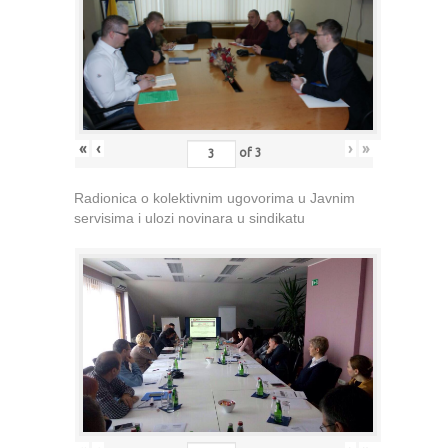
«
‹
›
»
of
3
Radionica o kolektivnim ugovorima u Javnim
servisima i ulozi novinara u sindikatu