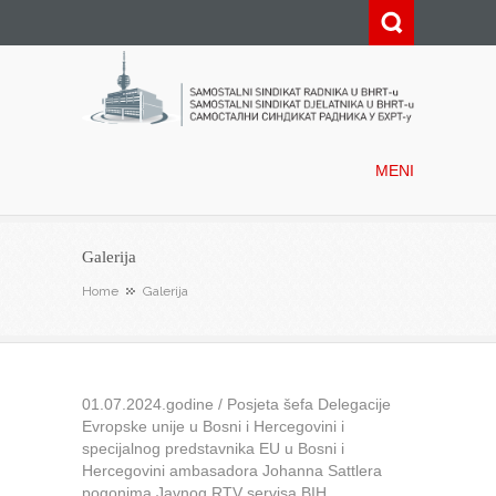
Samostalni sindikat radnika u
BHRT-u
MENI
Galerija
Home
Galerija
01.07.2024.godine / Posjeta šefa Delegacije
Evropske unije u Bosni i Hercegovini i
specijalnog predstavnika EU u Bosni i
Hercegovini ambasadora Johanna Sattlera
pogonima Javnog RTV servisa BIH