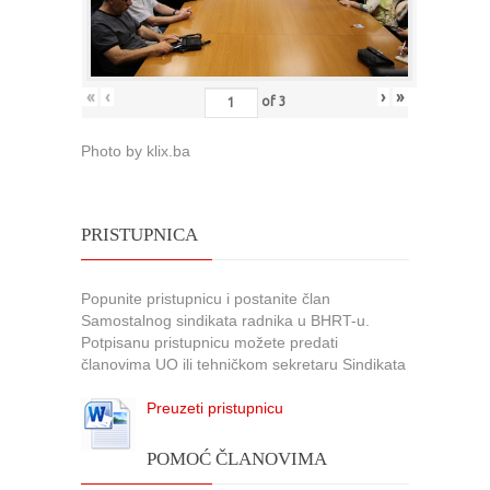
«
‹
›
»
of
3
Photo by klix.ba
PRISTUPNICA
Popunite pristupnicu i postanite član
Samostalnog sindikata radnika u BHRT-u.
Potpisanu pristupnicu možete predati
članovima UO ili tehničkom sekretaru Sindikata
Preuzeti pristupnicu
POMOĆ ČLANOVIMA