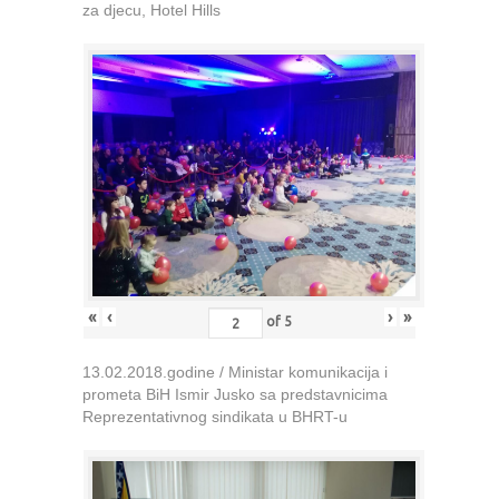
za djecu, Hotel Hills
«
‹
›
»
of
5
13.02.2018.godine / Ministar komunikacija i
prometa BiH Ismir Jusko sa predstavnicima
Reprezentativnog sindikata u BHRT-u