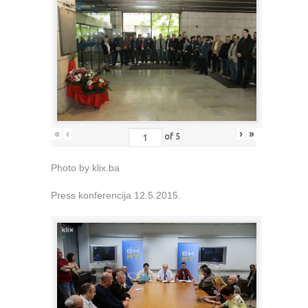
«
‹
›
»
of
5
Photo by klix.ba
Press konferencija 12.5.2015.