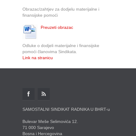
Obrazac/zahtjev za dodjelu materijalne i
finansijske pomoći
Preuzeti obrazac
Odluke o dodjeli materijalne i finansijske
pomoći članovima Sindikata.
Link na stranicu
SAMOSTALNI SINDIKAT RADNIKA U BHRT-u
Bulevar Meše Selimovića 12.
71 000 Sarajevo
Bosna i Hercegovina