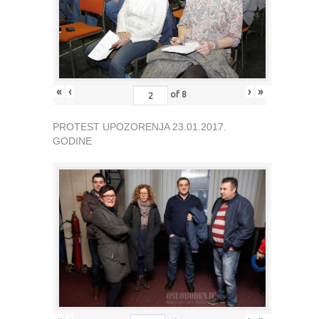
«
‹
›
»
of
8
PROTEST UPOZORENJA 23.01.2017.
GODINE