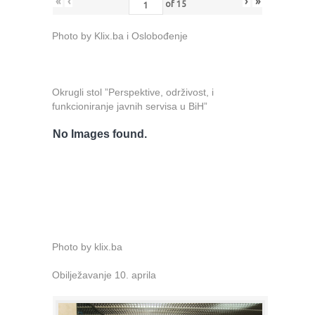
«
‹
›
»
of
15
Photo by Klix.ba i Oslobođenje
Okrugli stol ”Perspektive, održivost, i
funkcioniranje javnih servisa u BiH”
No Images found.
Photo by klix.ba
Obilježavanje 10. aprila