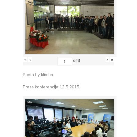
«
‹
›
»
of
5
Photo by klix.ba
Press konferencija 12.5.2015.