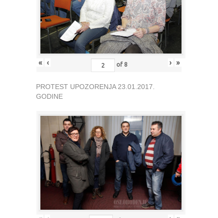
«
‹
›
»
of
8
PROTEST UPOZORENJA 23.01.2017.
GODINE