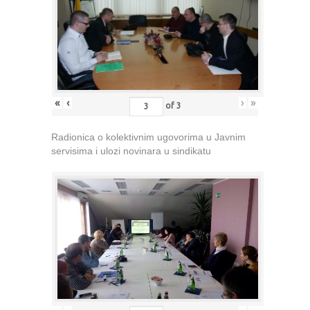
«
‹
›
»
of
3
Radionica o kolektivnim ugovorima u Javnim
servisima i ulozi novinara u sindikatu