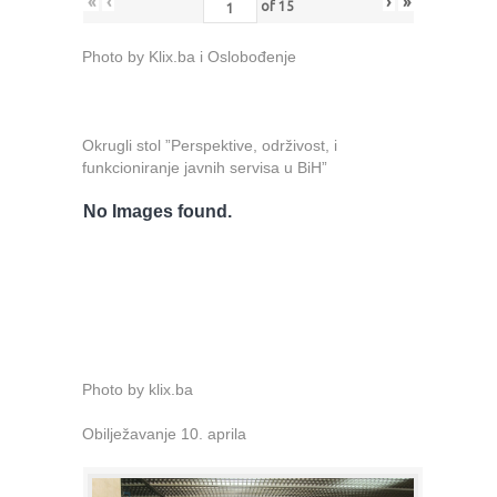
«
‹
›
»
of
15
Photo by Klix.ba i Oslobođenje
Okrugli stol ”Perspektive, održivost, i
funkcioniranje javnih servisa u BiH”
No Images found.
Photo by klix.ba
Obilježavanje 10. aprila