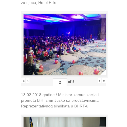
za djecu, Hotel Hills
«
‹
›
»
of
5
13.02.2018.godine / Ministar komunikacija i
prometa BiH Ismir Jusko sa predstavnicima
Reprezentativnog sindikata u BHRT-u