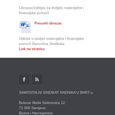
Obrazac/zahtjev za dodjelu materijalne i
finansijske pomoći
Preuzeti obrazac
Odluke o dodjeli materijalne i finansijske
pomoći članovima Sindikata.
Link na stranicu
SAMOSTALNI SINDIKAT RADNIKA U BHRT-u
Bulevar Meše Selimovića 12.
71 000 Sarajevo
Bosna i Hercegovina