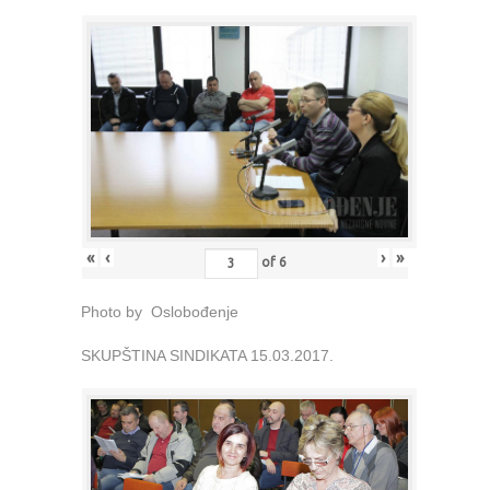
«
‹
›
»
of
6
Photo by Oslobođenje
SKUPŠTINA SINDIKATA 15.03.2017.