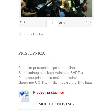
«
‹
›
»
of
3
Photo by klix.ba
PRISTUPNICA
Popunite pristupnicu i postanite član
Samostalnog sindikata radnika u BHRT-u.
Potpisanu pristupnicu možete predati
članovima UO ili tehničkom sekretaru Sindikata
Preuzeti pristupnicu
POMOĆ ČLANOVIMA