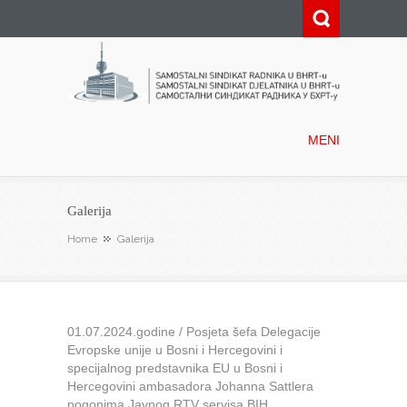
Samostalni sindikat radnika u
BHRT-u
MENI
Galerija
Home
Galerija
01.07.2024.godine / Posjeta šefa Delegacije
Evropske unije u Bosni i Hercegovini i
specijalnog predstavnika EU u Bosni i
Hercegovini ambasadora Johanna Sattlera
pogonima Javnog RTV servisa BIH