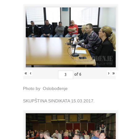
«
‹
›
»
of
6
Photo by Oslobođenje
SKUPŠTINA SINDIKATA 15.03.2017.