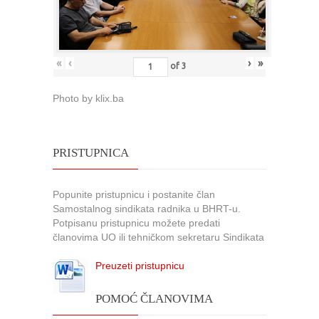
«
‹
›
»
of
3
Photo by klix.ba
PRISTUPNICA
Popunite pristupnicu i postanite član
Samostalnog sindikata radnika u BHRT-u.
Potpisanu pristupnicu možete predati
članovima UO ili tehničkom sekretaru Sindikata
Preuzeti pristupnicu
POMOĆ ČLANOVIMA