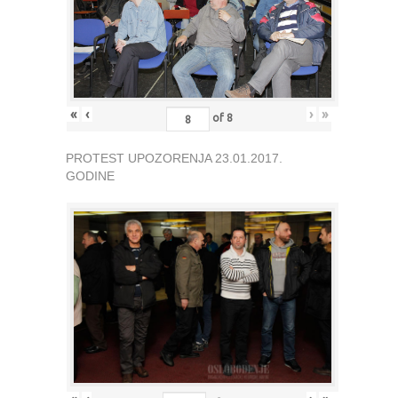
«
‹
›
»
of
8
PROTEST UPOZORENJA 23.01.2017.
GODINE