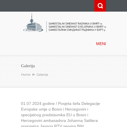
Samostalni sindikat radnika u
BHRT-u
MENI
Galerija
Home
Galerija
01.07.2024.godine / Posjeta šefa Delegacije
Evropske unije u Bosni i Hercegovini i
specijalnog predstavnika EU u Bosni i
Hercegovini ambasadora Johanna Sattlera
pogonima Javnog RTV servisa BIH