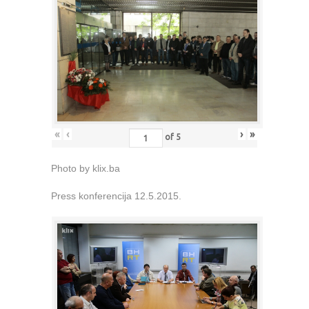
«
‹
›
»
of
5
Photo by klix.ba
Press konferencija 12.5.2015.