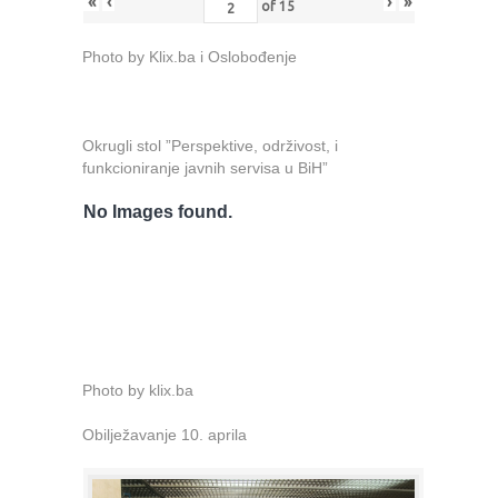
«
‹
›
»
of
15
Photo by Klix.ba i Oslobođenje
Okrugli stol ”Perspektive, održivost, i
funkcioniranje javnih servisa u BiH”
No Images found.
Photo by klix.ba
Obilježavanje 10. aprila