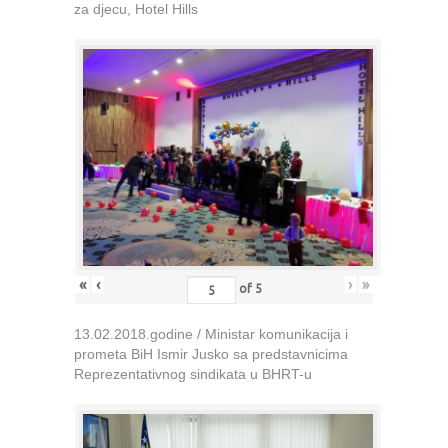
za djecu, Hotel Hills
«
‹
›
»
of
5
13.02.2018.godine / Ministar komunikacija i
prometa BiH Ismir Jusko sa predstavnicima
Reprezentativnog sindikata u BHRT-u