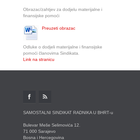
Obrazac/zahtjev za dodjelu materijalne i
finansijske pomoći
Preuzeti obrazac
Odluke o dodjeli materijalne i finansijske
pomoći članovima Sindikata.
Link na stranicu
SAMOSTALNI SINDIKAT RADNIKA U BHRT-u
Bulevar Meše Selimovića 12.
71 000 Sarajevo
Bosna i Hercegovina