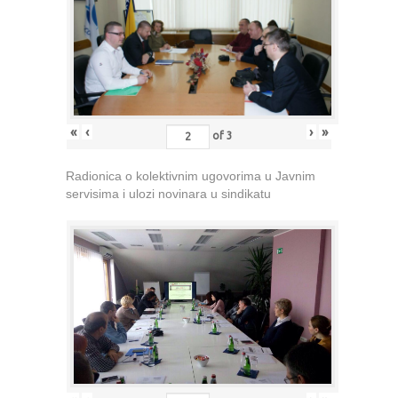
«
‹
›
»
of
3
Radionica o kolektivnim ugovorima u Javnim
servisima i ulozi novinara u sindikatu