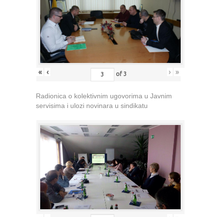
«
‹
›
»
of
3
Radionica o kolektivnim ugovorima u Javnim
servisima i ulozi novinara u sindikatu