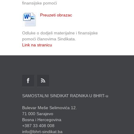
finansijske pomoći
Preuzeti obrazac
Odluke o dodjeli materijalne i finansijske
pomoći članovima Sindikata.
Link na stranicu
SAMOSTALNI SINDIKAT RADNIKA U BHRT-u
Bulevar Meše Selimovića 12.
71 000 Sarajevo
Bosna i Hercegovina
+387 33 408 008
info@bhrt-sindikat.ba