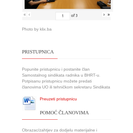
«
‹
›
»
of
3
Photo by klix.ba
PRISTUPNICA
Popunite pristupnicu i postanite član
Samostalnog sindikata radnika u BHRT-u.
Potpisanu pristupnicu možete predati
članovima UO ili tehničkom sekretaru Sindikata
Preuzeti pristupnicu
POMOĆ ČLANOVIMA
Obrazac/zahtjev za dodjelu materijalne i