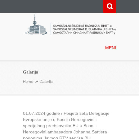
Samostalni sindikat radnika u
BHRT-u
MENI
Galerija
Home
Galerija
01.07.2024.godine / Posjeta šefa Delegacije
Evropske unije u Bosni i Hercegovini i
specijalnog predstavnika EU u Bosni i
Hercegovini ambasadora Johanna Sattlera
pogonima Javnog RTV servisa BIH