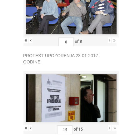
«
‹
›
»
of
8
PROTEST UPOZORENJA 23.01.2017.
GODINE
«
‹
›
»
of
15