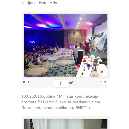
za djecu, Hotel Hills
«
‹
›
»
of
5
13.02.2018.godine / Ministar komunikacija i
prometa BiH Ismir Jusko sa predstavnicima
Reprezentativnog sindikata u BHRT-u