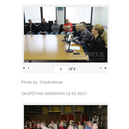
«
‹
›
»
of
6
Photo by Oslobođenje
SKUPŠTINA SINDIKATA 15.03.2017.