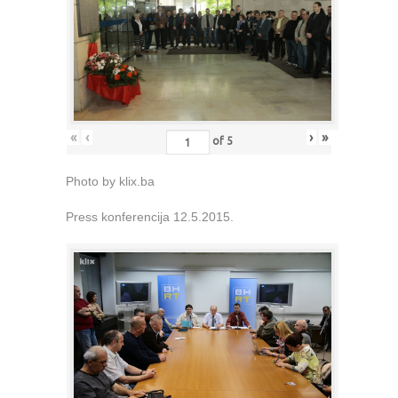
«
‹
›
»
of
5
Photo by klix.ba
Press konferencija 12.5.2015.