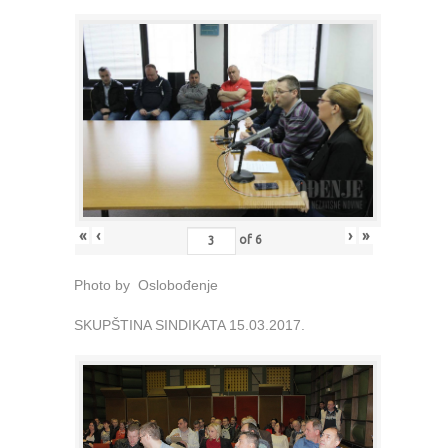
«
‹
›
»
of
6
Photo by Oslobođenje
SKUPŠTINA SINDIKATA 15.03.2017.