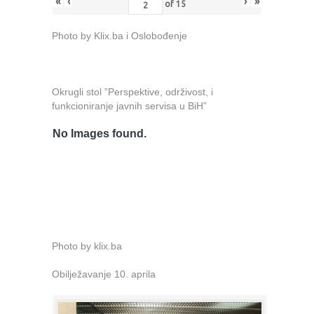
«
‹
›
»
of
15
Photo by Klix.ba i Oslobođenje
Okrugli stol ”Perspektive, održivost, i
funkcioniranje javnih servisa u BiH”
No Images found.
Photo by klix.ba
Obilježavanje 10. aprila