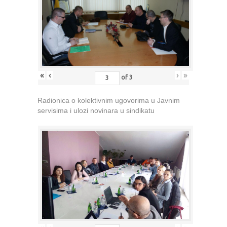
«
‹
›
»
of
3
Radionica o kolektivnim ugovorima u Javnim
servisima i ulozi novinara u sindikatu