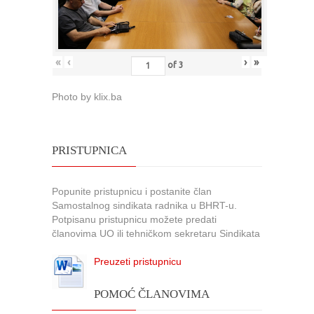
«
‹
›
»
of
3
Photo by klix.ba
PRISTUPNICA
Popunite pristupnicu i postanite član
Samostalnog sindikata radnika u BHRT-u.
Potpisanu pristupnicu možete predati
članovima UO ili tehničkom sekretaru Sindikata
Preuzeti pristupnicu
POMOĆ ČLANOVIMA