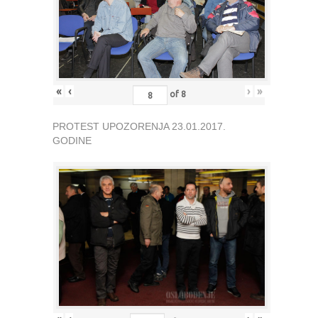
«
‹
›
»
of
8
PROTEST UPOZORENJA 23.01.2017.
GODINE