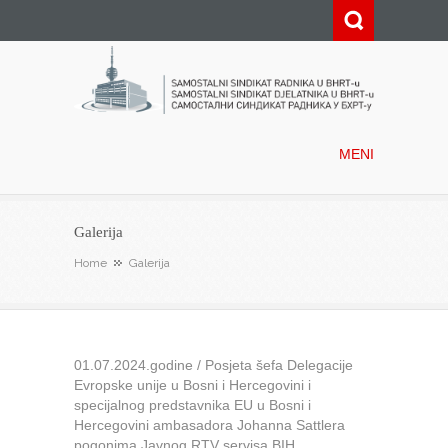
Samostalni sindikat radnika u
BHRT-u
MENI
Galerija
Home
Galerija
01.07.2024.godine / Posjeta šefa Delegacije
Evropske unije u Bosni i Hercegovini i
specijalnog predstavnika EU u Bosni i
Hercegovini ambasadora Johanna Sattlera
pogonima Javnog RTV servisa BIH