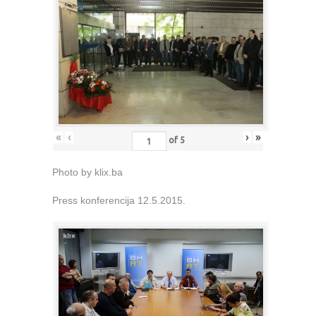
«
‹
›
»
of
5
Photo by klix.ba
Press konferencija 12.5.2015.