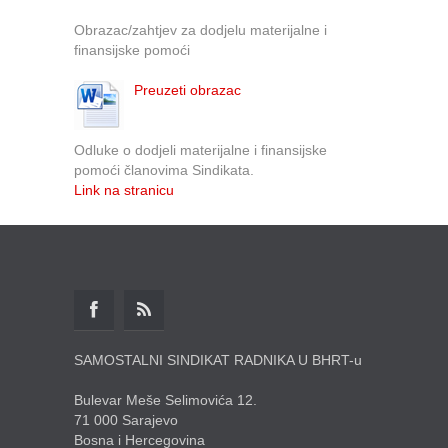
Obrazac/zahtjev za dodjelu materijalne i
finansijske pomoći
Preuzeti obrazac
Odluke o dodjeli materijalne i finansijske
pomoći članovima Sindikata.
Link na stranicu
SAMOSTALNI SINDIKAT RADNIKA U BHRT-u
Bulevar Meše Selimovića 12.
71 000 Sarajevo
Bosna i Hercegovina