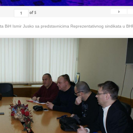
›
of
5
eta BiH Ismir Jusko sa predstavnicima Reprezentativnog sindikata u B