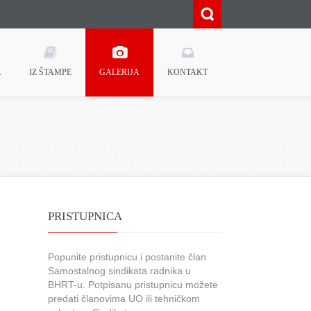
A
IZ ŠTAMPE
GALERIJA
KONTAKT
PRISTUPNICA
Popunite pristupnicu i postanite član
Samostalnog sindikata radnika u
BHRT-u. Potpisanu pristupnicu možete
predati članovima UO ili tehničkom