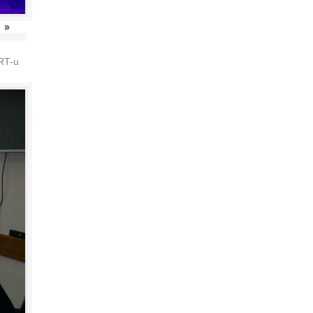
»
HRT-u