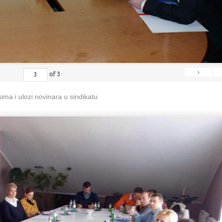
›
of
3
ma i ulozi novinara u sindikatu