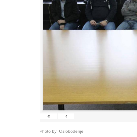
«
‹
Photo by Oslobođenje