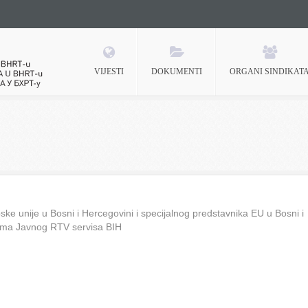
VIJESTI
DOKUMENTI
ORGANI SINDIKAT
 BHRT-u
ke unije u Bosni i Hercegovini i specijalnog predstavnika EU u Bosni i
ima Javnog RTV servisa BIH