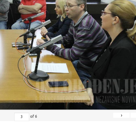
›
of
6