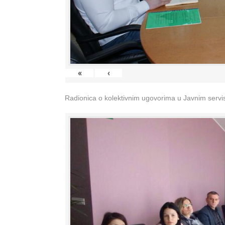
«
‹
Radionica o kolektivnim ugovorima u Javnim servisi