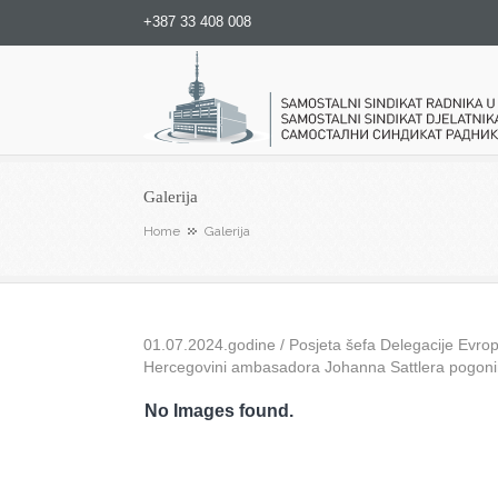
+387 33 408 008
Samostalni sindikat radnika u
Galerija
Home
Galerija
01.07.2024.godine / Posjeta šefa Delegacije Evrops
Hercegovini ambasadora Johanna Sattlera pogon
No Images found.