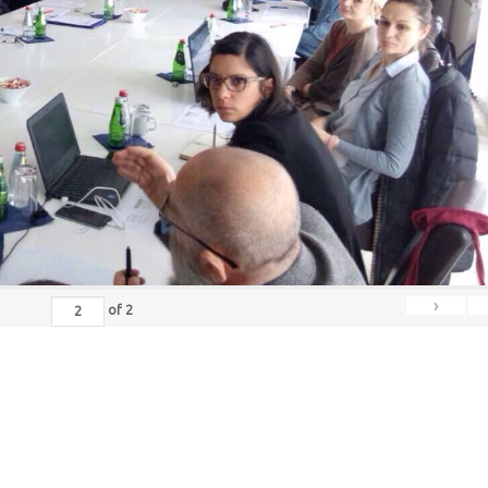
›
of
2