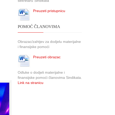
sekretaru Sindikata
Preuzeti pristupnicu
POMOĆ ČLANOVIMA
Obrazac/zahtjev za dodjelu materijalne
i finansijske pomoći
Preuzeti obrazac
Odluke o dodjeli materijalne i
finansijske pomoći članovima Sindikata.
Link na stranicu