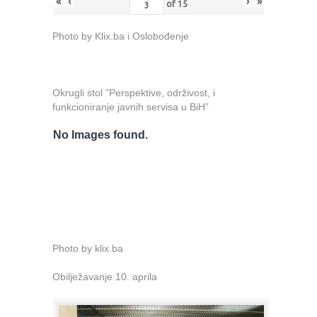
«
‹
›
»
of
15
Photo by Klix.ba i Oslobođenje
Okrugli stol ”Perspektive, održivost, i
funkcioniranje javnih servisa u BiH”
No Images found.
Photo by klix.ba
Obilježavanje 10. aprila