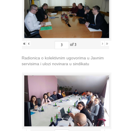
«
‹
›
»
of
3
Radionica o kolektivnim ugovorima u Javnim
servisima i ulozi novinara u sindikatu