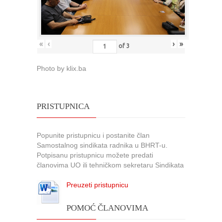
«
‹
›
»
of
3
Photo by klix.ba
PRISTUPNICA
Popunite pristupnicu i postanite član
Samostalnog sindikata radnika u BHRT-u.
Potpisanu pristupnicu možete predati
članovima UO ili tehničkom sekretaru Sindikata
Preuzeti pristupnicu
POMOĆ ČLANOVIMA