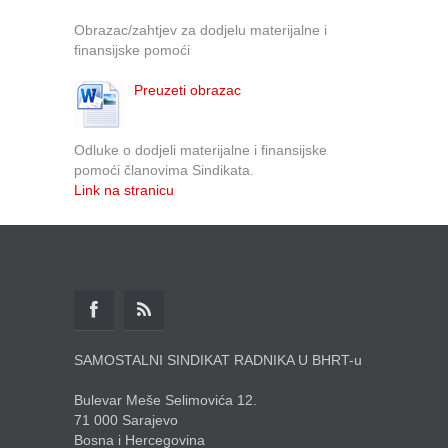
Obrazac/zahtjev za dodjelu materijalne i
finansijske pomoći
Preuzeti obrazac
Odluke o dodjeli materijalne i finansijske
pomoći članovima Sindikata.
Link na stranicu
SAMOSTALNI SINDIKAT RADNIKA U BHRT-u
Bulevar Meše Selimovića 12.
71 000 Sarajevo
Bosna i Hercegovina