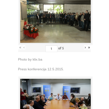
«
‹
›
»
of
5
Photo by klix.ba
Press konferencija 12.5.2015.