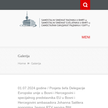
Samostalni sindikat radnika u
BHRT-u
MENI
Galerija
Home
Galerija
01.07.2024.godine / Posjeta šefa Delegacije
Evropske unije u Bosni i Hercegovini i
specijalnog predstavnika EU u Bosni i
Hercegovini ambasadora Johanna Sattlera
pogonima Javnog RTV servisa BIH