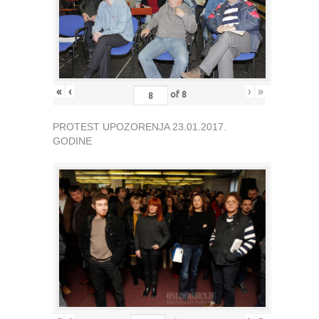
«
‹
›
»
of
8
PROTEST UPOZORENJA 23.01.2017.
GODINE