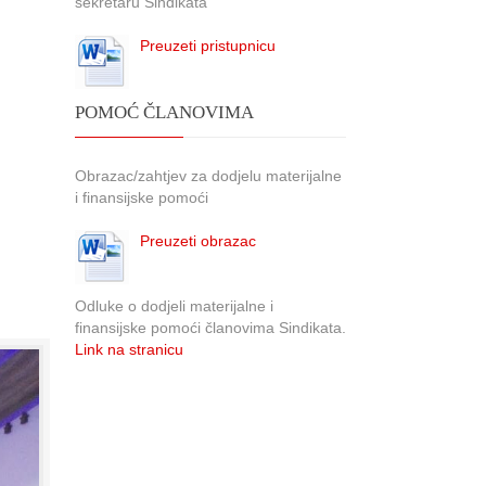
sekretaru Sindikata
Preuzeti pristupnicu
POMOĆ ČLANOVIMA
Obrazac/zahtjev za dodjelu materijalne
i finansijske pomoći
Preuzeti obrazac
Odluke o dodjeli materijalne i
finansijske pomoći članovima Sindikata.
Link na stranicu