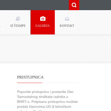
A
IZ ŠTAMPE
GALERIJA
KONTAKT
PRISTUPNICA
Popunite pristupnicu i postanite član
Samostalnog sindikata radnika u
BHRT-u. Potpisanu pristupnicu možete
predati članovima UO ili tehničkom