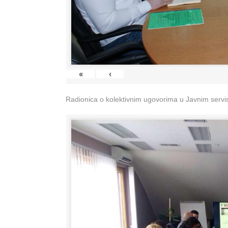
«
‹
Radionica o kolektivnim ugovorima u Javnim servisi