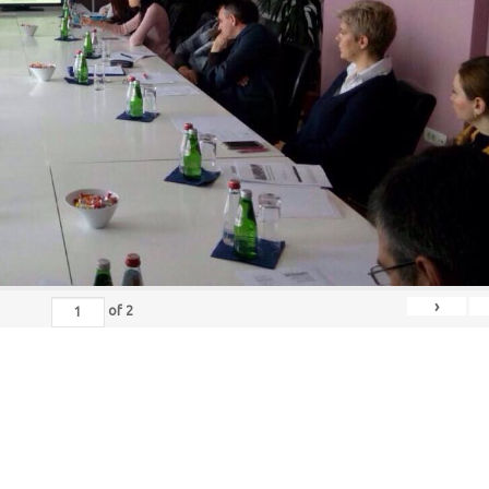
›
of
2