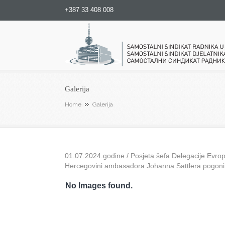
+387 33 408 008
Samostalni sindikat radnika u
Galerija
Home
Galerija
01.07.2024.godine / Posjeta šefa Delegacije Evrops
Hercegovini ambasadora Johanna Sattlera pogon
No Images found.