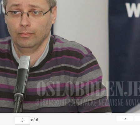
›
of
6