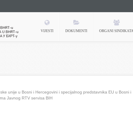
VIJESTI
DOKUMENTI
ORGANI SINDIKAT
 BHRT-u
ke unije u Bosni i Hercegovini i specijalnog predstavnika EU u Bosni i
ima Javnog RTV servisa BIH