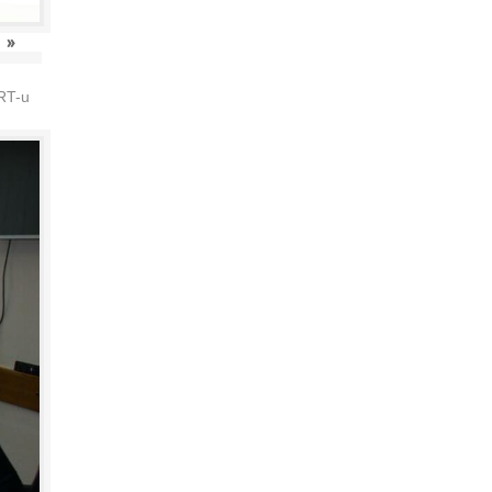
»
HRT-u