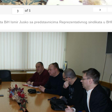
›
of
5
eta BiH Ismir Jusko sa predstavnicima Reprezentativnog sindikata u B