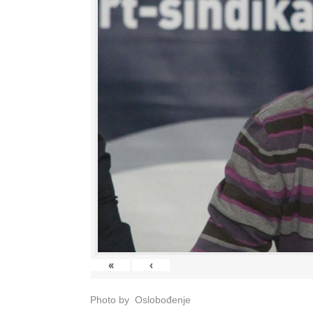
«
‹
Photo by Oslobođenje