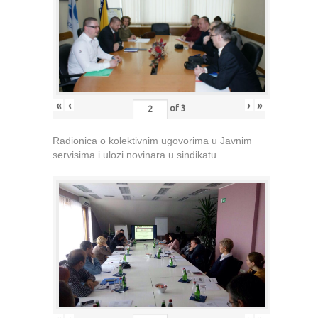
«
‹
›
»
of
3
Radionica o kolektivnim ugovorima u Javnim
servisima i ulozi novinara u sindikatu