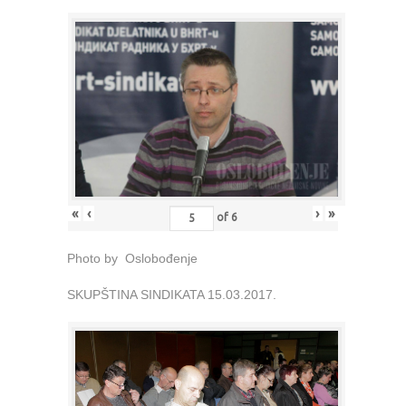
«
‹
›
»
of
6
Photo by Oslobođenje
SKUPŠTINA SINDIKATA 15.03.2017.