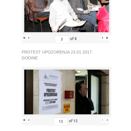
«
‹
›
»
of
8
PROTEST UPOZORENJA 23.01.2017.
GODINE
«
‹
›
»
of
15