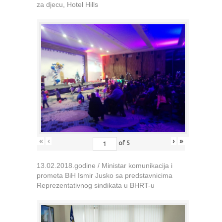
za djecu, Hotel Hills
«
‹
›
»
of
5
13.02.2018.godine / Ministar komunikacija i
prometa BiH Ismir Jusko sa predstavnicima
Reprezentativnog sindikata u BHRT-u