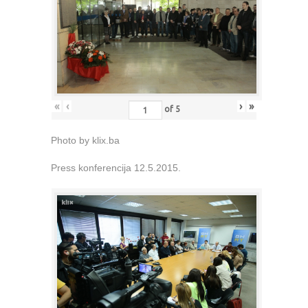
«
‹
›
»
of
5
Photo by klix.ba
Press konferencija 12.5.2015.