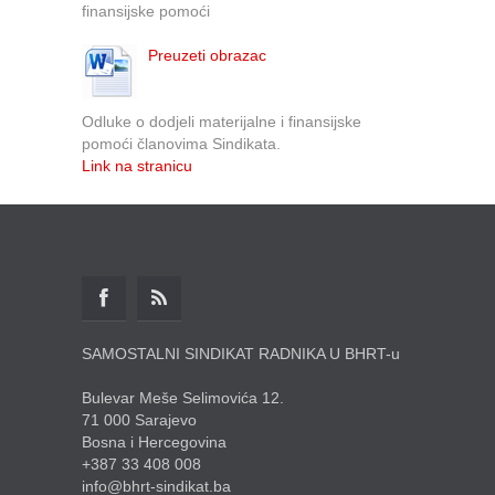
finansijske pomoći
Preuzeti obrazac
Odluke o dodjeli materijalne i finansijske
pomoći članovima Sindikata.
Link na stranicu
SAMOSTALNI SINDIKAT RADNIKA U BHRT-u
Bulevar Meše Selimovića 12.
71 000 Sarajevo
Bosna i Hercegovina
+387 33 408 008
info@bhrt-sindikat.ba