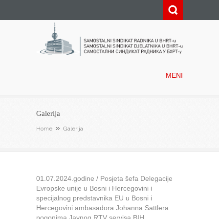
Samostalni sindikat radnika u
BHRT-u
MENI
Galerija
Home
Galerija
01.07.2024.godine / Posjeta šefa Delegacije
Evropske unije u Bosni i Hercegovini i
specijalnog predstavnika EU u Bosni i
Hercegovini ambasadora Johanna Sattlera
pogonima Javnog RTV servisa BIH