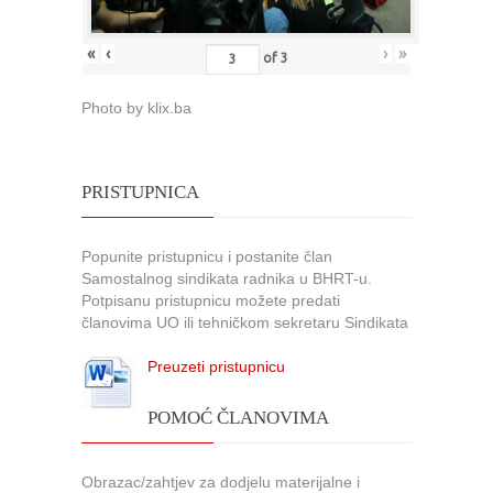
«
‹
›
»
of
3
Photo by klix.ba
PRISTUPNICA
Popunite pristupnicu i postanite član
Samostalnog sindikata radnika u BHRT-u.
Potpisanu pristupnicu možete predati
članovima UO ili tehničkom sekretaru Sindikata
Preuzeti pristupnicu
POMOĆ ČLANOVIMA
Obrazac/zahtjev za dodjelu materijalne i