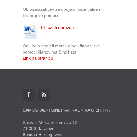
Obrazac/zahtjev za dodjelu materijalne i
finansijske pomoći
Preuzeti obrazac
Odluke o dodjeli materijalne i finansijske
pomoći članovima Sindikata.
Link na stranicu
SAMOSTALNI SINDIKAT RADNIKA U BHRT-u
Bulevar Meše Selimovića 12.
71 000 Sarajevo
Bosna i Hercegovina