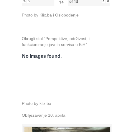
«
‹
›
»
of
15
Photo by Klix.ba i Oslobođenje
Okrugli stol ”Perspektive, održivost, i
funkcioniranje javnih servisa u BiH”
No Images found.
Photo by klix.ba
Obilježavanje 10. aprila