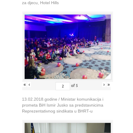
za djecu, Hotel Hills
«
‹
›
»
of
5
13.02.2018.godine / Ministar komunikacija i
prometa BiH Ismir Jusko sa predstavnicima
Reprezentativnog sindikata u BHRT-u