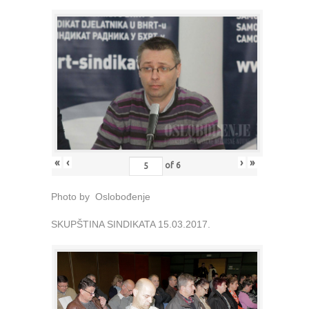
«
‹
›
»
of
6
Photo by Oslobođenje
SKUPŠTINA SINDIKATA 15.03.2017.