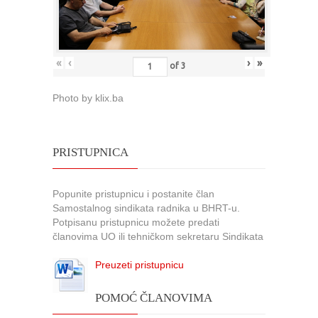
«
‹
›
»
of
3
Photo by klix.ba
PRISTUPNICA
Popunite pristupnicu i postanite član
Samostalnog sindikata radnika u BHRT-u.
Potpisanu pristupnicu možete predati
članovima UO ili tehničkom sekretaru Sindikata
Preuzeti pristupnicu
POMOĆ ČLANOVIMA