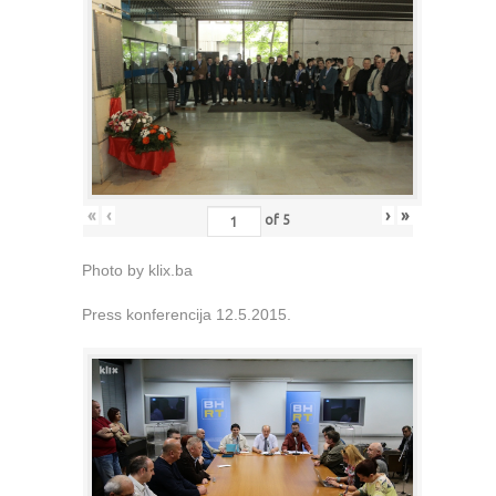
«
‹
›
»
of
5
Photo by klix.ba
Press konferencija 12.5.2015.