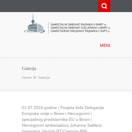
Samostalni sindikat radnika u
BHRT-u
MENI
Galerija
Home
Galerija
01.07.2024.godine / Posjeta šefa Delegacije
Evropske unije u Bosni i Hercegovini i
specijalnog predstavnika EU u Bosni i
Hercegovini ambasadora Johanna Sattlera
pogonima Javnog RTV servisa BIH