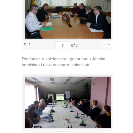
«
‹
›
»
of
3
Radionica o kolektivnim ugovorima u Javnim
servisima i ulozi novinara u sindikatu