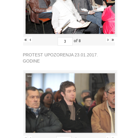
«
‹
›
»
of
8
PROTEST UPOZORENJA 23.01.2017.
GODINE