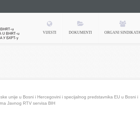
VIJESTI
DOKUMENTI
ORGANI SINDIKAT
 BHRT-u
ke unije u Bosni i Hercegovini i specijalnog predstavnika EU u Bosni i
ima Javnog RTV servisa BIH