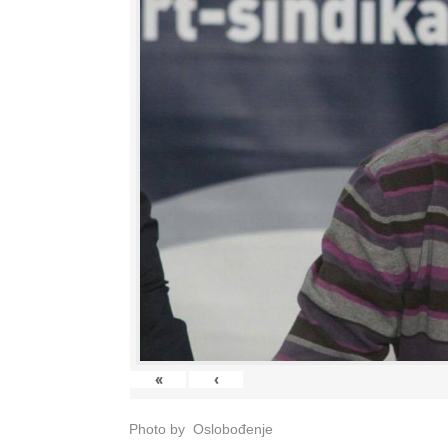
«
‹
Photo by Oslobođenje