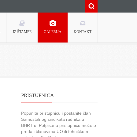
A
IZ ŠTAMPE
GALERIJA
KONTAKT
PRISTUPNICA
Popunite pristupnicu i postanite član
Samostalnog sindikata radnika u
BHRT-u. Potpisanu pristupnicu možete
predati članovima UO ili tehničkom