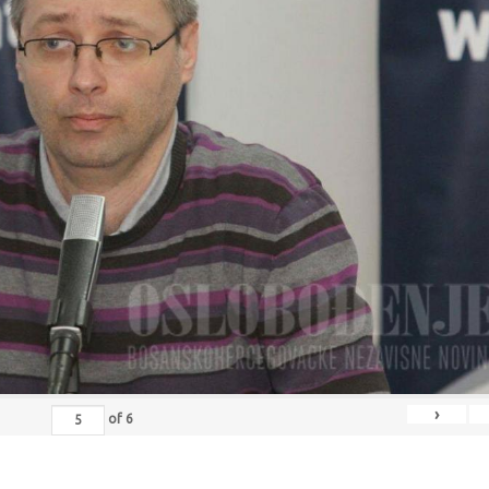
›
of
6