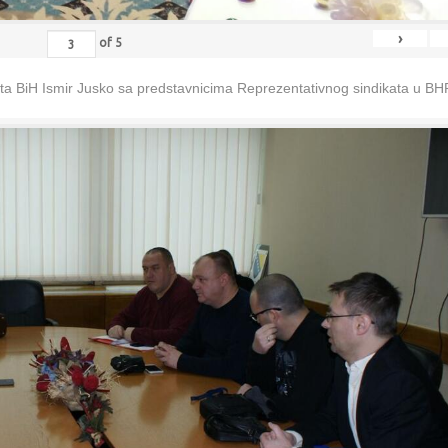
›
of
5
eta BiH Ismir Jusko sa predstavnicima Reprezentativnog sindikata u B