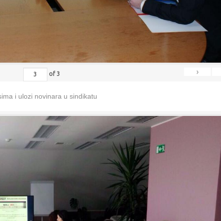
›
of
3
ma i ulozi novinara u sindikatu