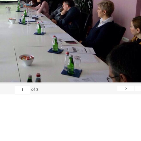
›
of
2