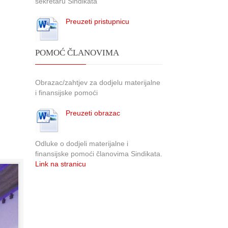
sekretaru Sindikata
Preuzeti pristupnicu
POMOĆ ČLANOVIMA
Obrazac/zahtjev za dodjelu materijalne
i finansijske pomoći
Preuzeti obrazac
Odluke o dodjeli materijalne i
finansijske pomoći članovima Sindikata.
Link na stranicu