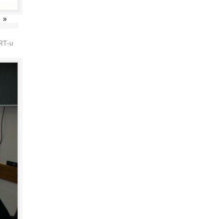
»
HRT-u