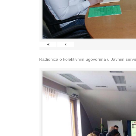
«
‹
Radionica o kolektivnim ugovorima u Javnim servisi