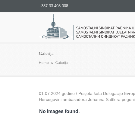
+387 33 408 008
Samostalni sindikat radnika u
Galerija
Home
Galerija
01.07.2024.godine / Posjeta šefa Delegacije Evrops
Hercegovini ambasadora Johanna Sattlera pogon
No Images found.