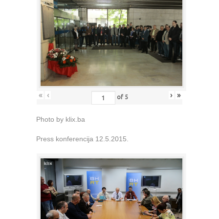
«
‹
›
»
of
5
Photo by klix.ba
Press konferencija 12.5.2015.