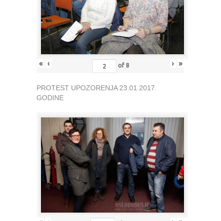
«
‹
›
»
of
8
PROTEST UPOZORENJA 23.01.2017.
GODINE