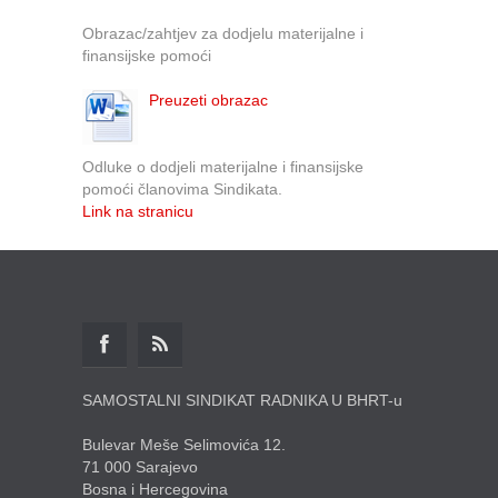
Obrazac/zahtjev za dodjelu materijalne i
finansijske pomoći
Preuzeti obrazac
Odluke o dodjeli materijalne i finansijske
pomoći članovima Sindikata.
Link na stranicu
SAMOSTALNI SINDIKAT RADNIKA U BHRT-u
Bulevar Meše Selimovića 12.
71 000 Sarajevo
Bosna i Hercegovina