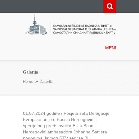
Samostalni sindikat radnika u
BHRT-u
MENI
Galerija
Home
Galerija
01.07.2024.godine / Posjeta šefa Delegacije
Evropske unije u Bosni i Hercegovini i
specijalnog predstavnika EU u Bosni i
Hercegovini ambasadora Johanna Sattlera
pogonima Javnog RTV servisa BIH