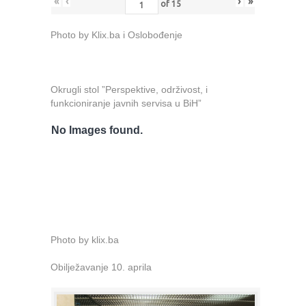
«
‹
›
»
of
15
Photo by Klix.ba i Oslobođenje
Okrugli stol ”Perspektive, održivost, i
funkcioniranje javnih servisa u BiH”
No Images found.
Photo by klix.ba
Obilježavanje 10. aprila