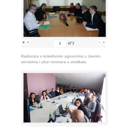
«
‹
›
»
of
3
Radionica o kolektivnim ugovorima u Javnim
servisima i ulozi novinara u sindikatu