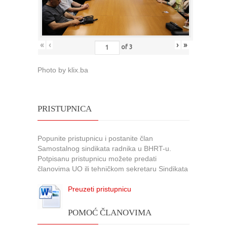
«
‹
›
»
of
3
Photo by klix.ba
PRISTUPNICA
Popunite pristupnicu i postanite član
Samostalnog sindikata radnika u BHRT-u.
Potpisanu pristupnicu možete predati
članovima UO ili tehničkom sekretaru Sindikata
Preuzeti pristupnicu
POMOĆ ČLANOVIMA