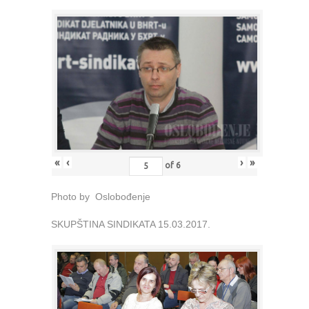
«
‹
›
»
of
6
Photo by Oslobođenje
SKUPŠTINA SINDIKATA 15.03.2017.