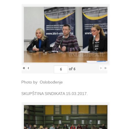
«
‹
›
»
of
6
Photo by Oslobođenje
SKUPŠTINA SINDIKATA 15.03.2017.