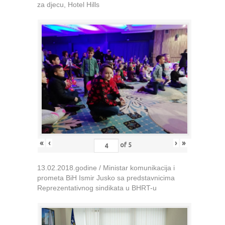
za djecu, Hotel Hills
«
‹
›
»
of
5
13.02.2018.godine / Ministar komunikacija i
prometa BiH Ismir Jusko sa predstavnicima
Reprezentativnog sindikata u BHRT-u