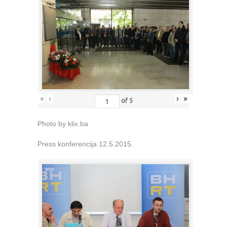
«
‹
›
»
of
5
Photo by klix.ba
Press konferencija 12.5.2015.