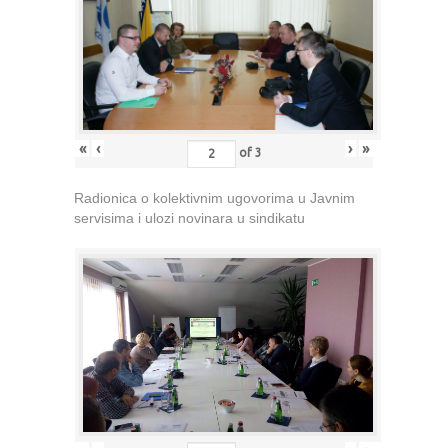
«
‹
›
»
of
3
Radionica o kolektivnim ugovorima u Javnim
servisima i ulozi novinara u sindikatu