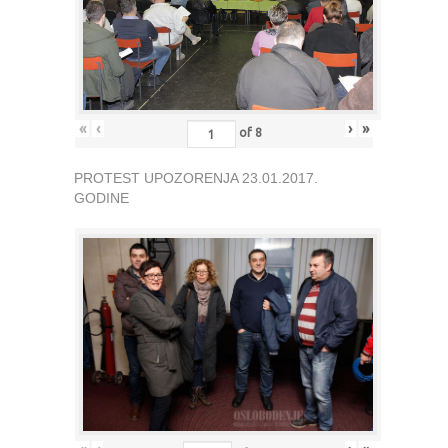
«
‹
›
»
of
8
PROTEST UPOZORENJA 23.01.2017.
GODINE