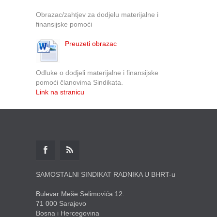
Obrazac/zahtjev za dodjelu materijalne i
finansijske pomoći
Preuzeti obrazac
Odluke o dodjeli materijalne i finansijske
pomoći članovima Sindikata.
Link na stranicu
SAMOSTALNI SINDIKAT RADNIKA U BHRT-u
Bulevar Meše Selimovića 12.
71 000 Sarajevo
Bosna i Hercegovina