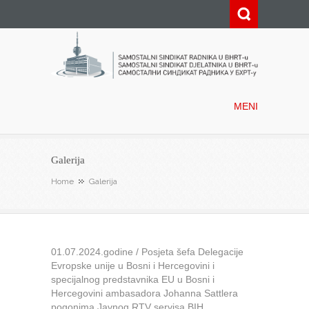
Samostalni sindikat radnika u
BHRT-u
MENI
Galerija
Home
Galerija
01.07.2024.godine / Posjeta šefa Delegacije
Evropske unije u Bosni i Hercegovini i
specijalnog predstavnika EU u Bosni i
Hercegovini ambasadora Johanna Sattlera
pogonima Javnog RTV servisa BIH