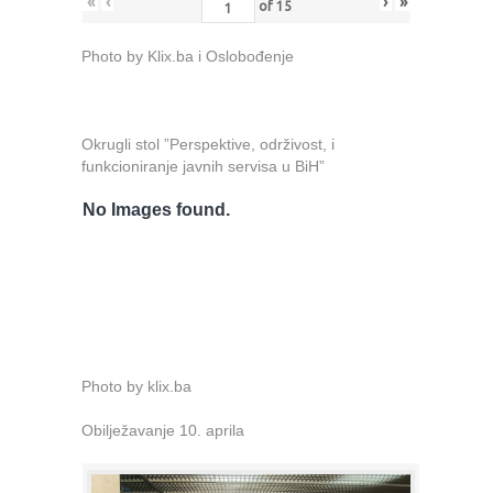
«
‹
›
»
of
15
Photo by Klix.ba i Oslobođenje
Okrugli stol ”Perspektive, održivost, i
funkcioniranje javnih servisa u BiH”
No Images found.
Photo by klix.ba
Obilježavanje 10. aprila