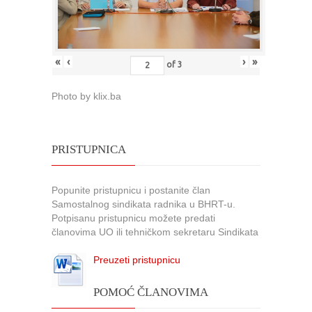
«
‹
›
»
of
3
Photo by klix.ba
PRISTUPNICA
Popunite pristupnicu i postanite član
Samostalnog sindikata radnika u BHRT-u.
Potpisanu pristupnicu možete predati
članovima UO ili tehničkom sekretaru Sindikata
Preuzeti pristupnicu
POMOĆ ČLANOVIMA