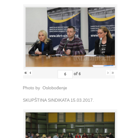
«
‹
›
»
of
6
Photo by Oslobođenje
SKUPŠTINA SINDIKATA 15.03.2017.