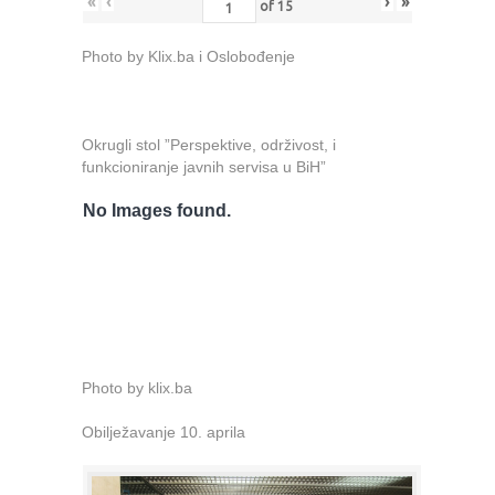
«
‹
›
»
of
15
Photo by Klix.ba i Oslobođenje
Okrugli stol ”Perspektive, održivost, i
funkcioniranje javnih servisa u BiH”
No Images found.
Photo by klix.ba
Obilježavanje 10. aprila