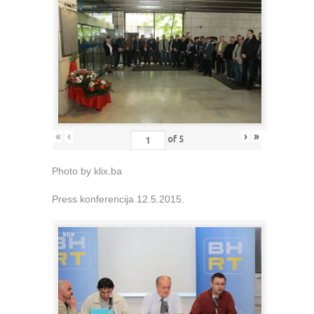
«
‹
›
»
of
5
Photo by klix.ba
Press konferencija 12.5.2015.