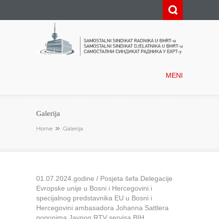
Samostalni sindikat radnika u
BHRT-u
MENI
Galerija
Home
Galerija
01.07.2024.godine / Posjeta šefa Delegacije
Evropske unije u Bosni i Hercegovini i
specijalnog predstavnika EU u Bosni i
Hercegovini ambasadora Johanna Sattlera
pogonima Javnog RTV servisa BIH