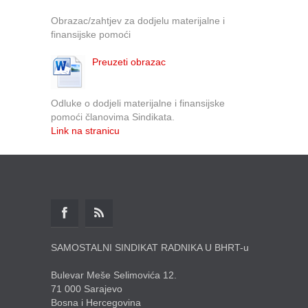
Obrazac/zahtjev za dodjelu materijalne i
finansijske pomoći
Preuzeti obrazac
Odluke o dodjeli materijalne i finansijske
pomoći članovima Sindikata.
Link na stranicu
SAMOSTALNI SINDIKAT RADNIKA U BHRT-u
Bulevar Meše Selimovića 12.
71 000 Sarajevo
Bosna i Hercegovina