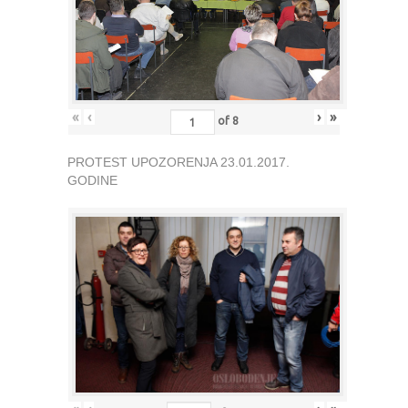
«
‹
›
»
of
8
PROTEST UPOZORENJA 23.01.2017.
GODINE