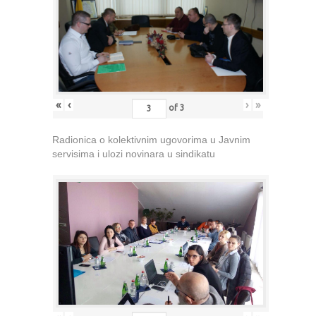
«
‹
›
»
of
3
Radionica o kolektivnim ugovorima u Javnim
servisima i ulozi novinara u sindikatu