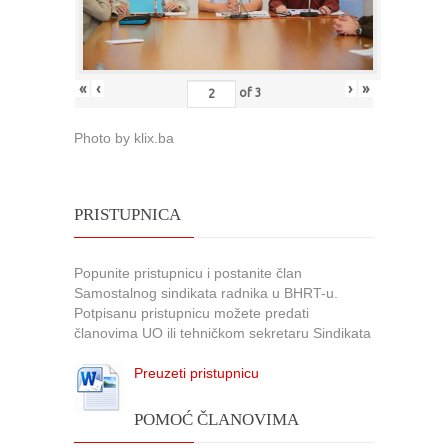
«
‹
›
»
of
3
Photo by klix.ba
PRISTUPNICA
Popunite pristupnicu i postanite član
Samostalnog sindikata radnika u BHRT-u.
Potpisanu pristupnicu možete predati
članovima UO ili tehničkom sekretaru Sindikata
Preuzeti pristupnicu
POMOĆ ČLANOVIMA