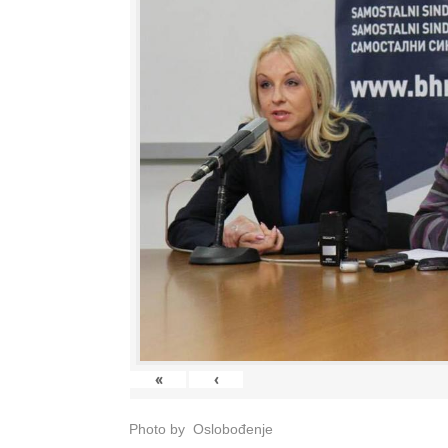
«
‹
Photo by Oslobođenje