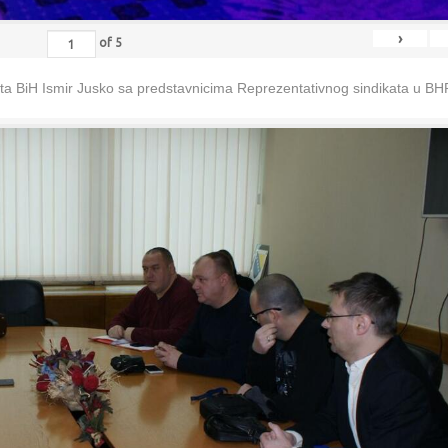
›
of
5
eta BiH Ismir Jusko sa predstavnicima Reprezentativnog sindikata u B