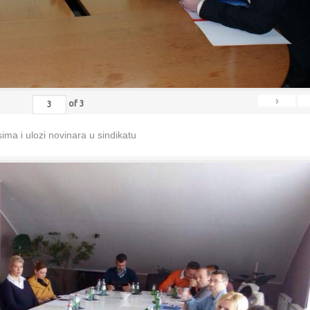
›
of
3
ma i ulozi novinara u sindikatu