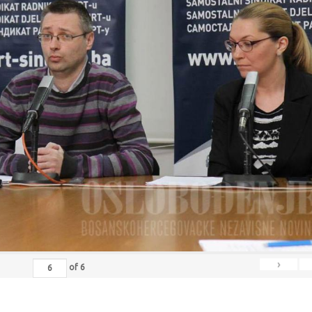
›
of
6