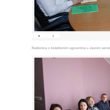
«
‹
Radionica o kolektivnim ugovorima u Javnim servisi