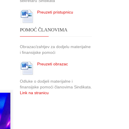
sekretaru Sindikata
Preuzeti pristupnicu
POMOĆ ČLANOVIMA
Obrazac/zahtjev za dodjelu materijalne
i finansijske pomoći
Preuzeti obrazac
Odluke o dodjeli materijalne i
finansijske pomoći članovima Sindikata.
Link na stranicu