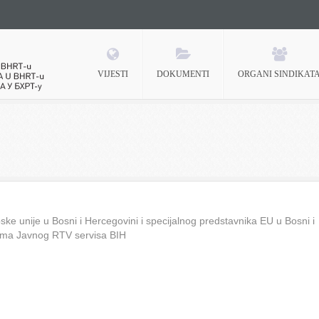
VIJESTI
DOKUMENTI
ORGANI SINDIKAT
 BHRT-u
ke unije u Bosni i Hercegovini i specijalnog predstavnika EU u Bosni i
ima Javnog RTV servisa BIH