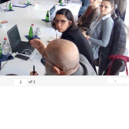
›
of
2