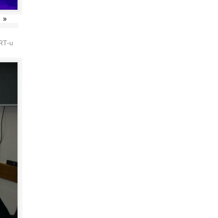
»
HRT-u