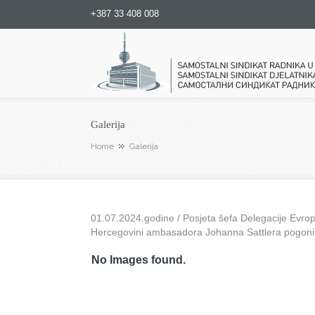
+387 33 408 008
Samostalni sindikat radnika u
Galerija
Home
Galerija
01.07.2024.godine / Posjeta šefa Delegacije Evrops
Hercegovini ambasadora Johanna Sattlera pogon
No Images found.