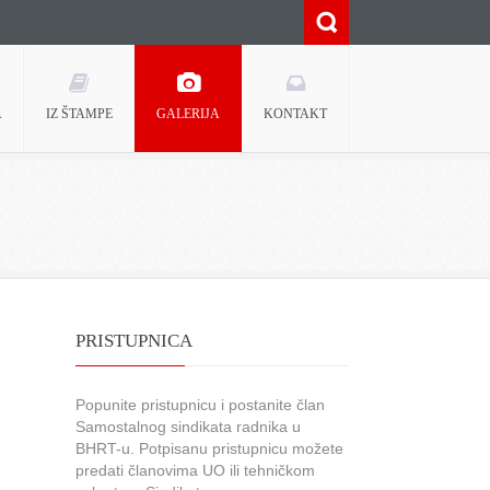
A
IZ ŠTAMPE
GALERIJA
KONTAKT
PRISTUPNICA
Popunite pristupnicu i postanite član
Samostalnog sindikata radnika u
BHRT-u. Potpisanu pristupnicu možete
predati članovima UO ili tehničkom