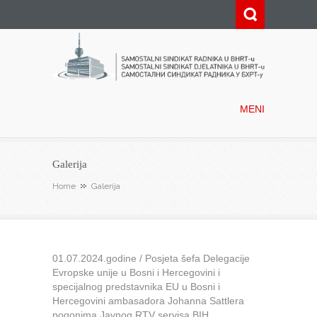
Samostalni sindikat radnika u
BHRT-u
MENI
Galerija
Home
Galerija
01.07.2024.godine / Posjeta šefa Delegacije
Evropske unije u Bosni i Hercegovini i
specijalnog predstavnika EU u Bosni i
Hercegovini ambasadora Johanna Sattlera
pogonima Javnog RTV servisa BIH