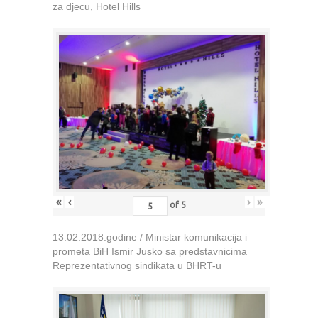
za djecu, Hotel Hills
«
‹
›
»
of
5
13.02.2018.godine / Ministar komunikacija i
prometa BiH Ismir Jusko sa predstavnicima
Reprezentativnog sindikata u BHRT-u