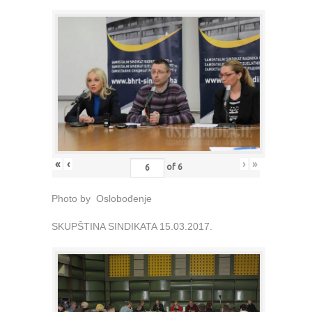
«
‹
›
»
of
6
Photo by Oslobođenje
SKUPŠTINA SINDIKATA 15.03.2017.