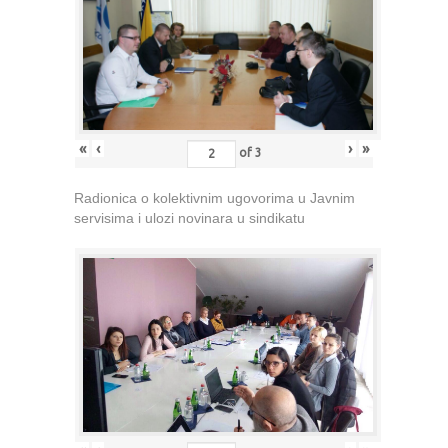
«
‹
›
»
of
3
Radionica o kolektivnim ugovorima u Javnim
servisima i ulozi novinara u sindikatu