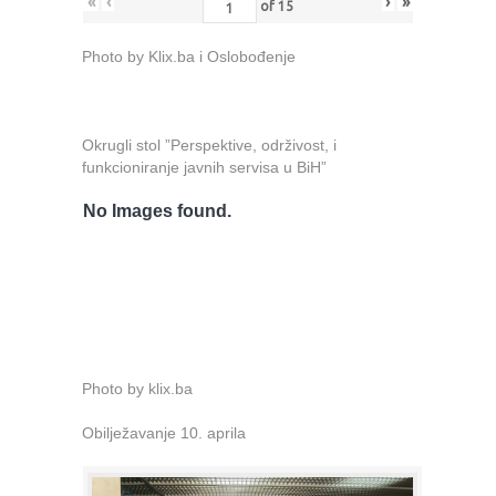
«
‹
›
»
of
15
Photo by Klix.ba i Oslobođenje
Okrugli stol ”Perspektive, održivost, i
funkcioniranje javnih servisa u BiH”
No Images found.
Photo by klix.ba
Obilježavanje 10. aprila