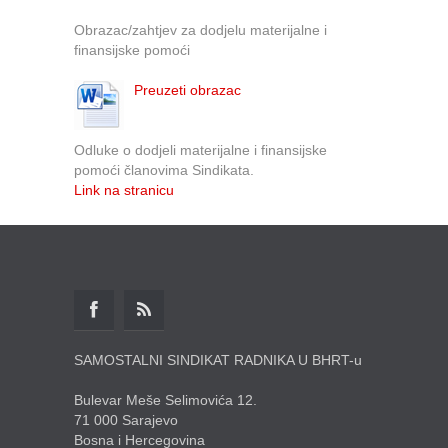
Obrazac/zahtjev za dodjelu materijalne i
finansijske pomoći
Preuzeti obrazac
Odluke o dodjeli materijalne i finansijske
pomoći članovima Sindikata.
Link na stranicu
SAMOSTALNI SINDIKAT RADNIKA U BHRT-u
Bulevar Meše Selimovića 12.
71 000 Sarajevo
Bosna i Hercegovina