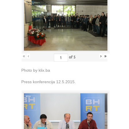
«
‹
›
»
of
5
Photo by klix.ba
Press konferencija 12.5.2015.