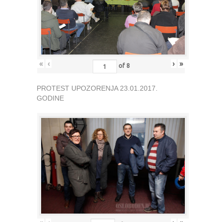
«
‹
›
»
of
8
PROTEST UPOZORENJA 23.01.2017.
GODINE