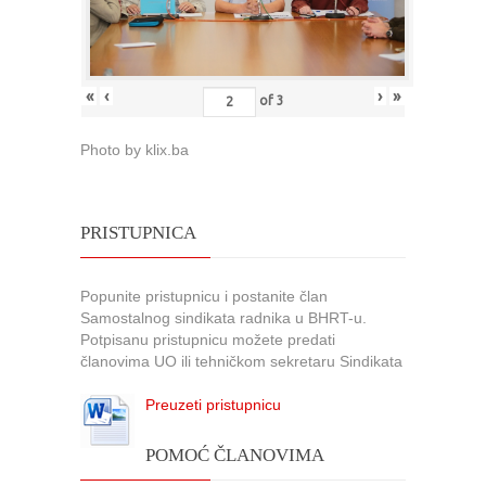
«
‹
›
»
of
3
Photo by klix.ba
PRISTUPNICA
Popunite pristupnicu i postanite član
Samostalnog sindikata radnika u BHRT-u.
Potpisanu pristupnicu možete predati
članovima UO ili tehničkom sekretaru Sindikata
Preuzeti pristupnicu
POMOĆ ČLANOVIMA