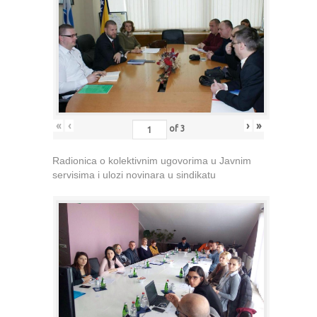
«
‹
›
»
of
3
Radionica o kolektivnim ugovorima u Javnim
servisima i ulozi novinara u sindikatu