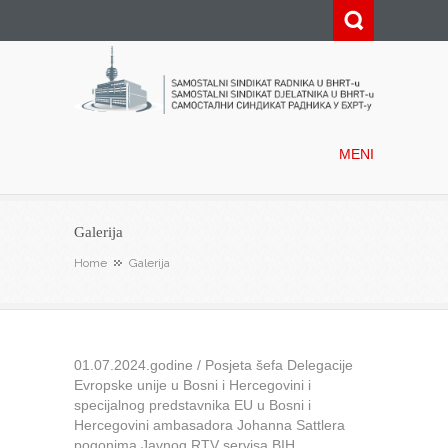
Samostalni sindikat radnika u
BHRT-u
MENI
Galerija
Home
Galerija
01.07.2024.godine / Posjeta šefa Delegacije
Evropske unije u Bosni i Hercegovini i
specijalnog predstavnika EU u Bosni i
Hercegovini ambasadora Johanna Sattlera
pogonima Javnog RTV servisa BIH