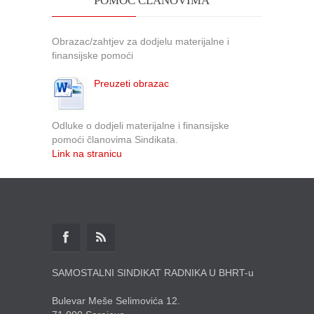
POMOĆ ČLANOVIMA
Obrazac/zahtjev za dodjelu materijalne i
finansijske pomoći
Preuzeti obrazac
Odluke o dodjeli materijalne i finansijske
pomoći članovima Sindikata.
Link na stranicu
SAMOSTALNI SINDIKAT RADNIKA U BHRT-u
Bulevar Meše Selimovića 12.