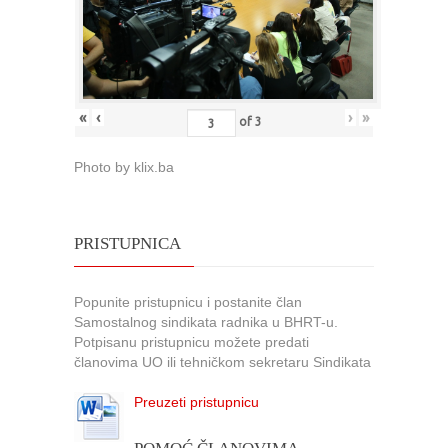
«
‹
›
»
of
3
Photo by klix.ba
PRISTUPNICA
Popunite pristupnicu i postanite član
Samostalnog sindikata radnika u BHRT-u.
Potpisanu pristupnicu možete predati
članovima UO ili tehničkom sekretaru Sindikata
Preuzeti pristupnicu