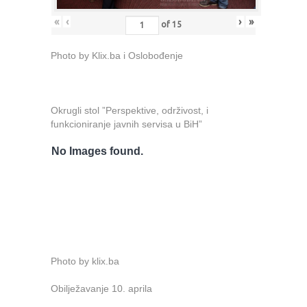
«
‹
›
»
of
15
Photo by Klix.ba i Oslobođenje
Okrugli stol ”Perspektive, održivost, i
funkcioniranje javnih servisa u BiH”
No Images found.
Photo by klix.ba
Obilježavanje 10. aprila