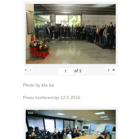
«
‹
›
»
of
5
Photo by klix.ba
Press konferencija 12.5.2015.