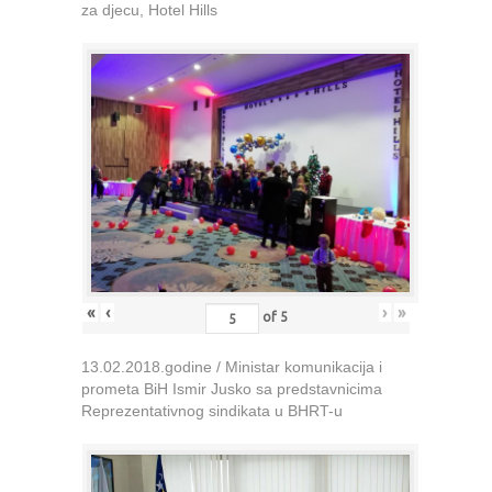
za djecu, Hotel Hills
«
‹
›
»
of
5
13.02.2018.godine / Ministar komunikacija i
prometa BiH Ismir Jusko sa predstavnicima
Reprezentativnog sindikata u BHRT-u