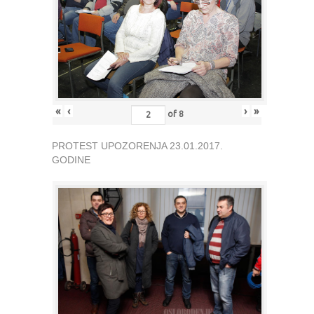
«
‹
›
»
of
8
PROTEST UPOZORENJA 23.01.2017.
GODINE