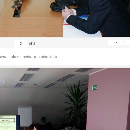
›
of
3
ma i ulozi novinara u sindikatu