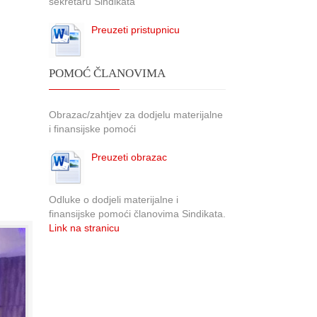
sekretaru Sindikata
Preuzeti pristupnicu
POMOĆ ČLANOVIMA
Obrazac/zahtjev za dodjelu materijalne
i finansijske pomoći
Preuzeti obrazac
Odluke o dodjeli materijalne i
finansijske pomoći članovima Sindikata.
Link na stranicu