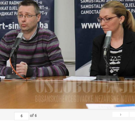
›
of
6