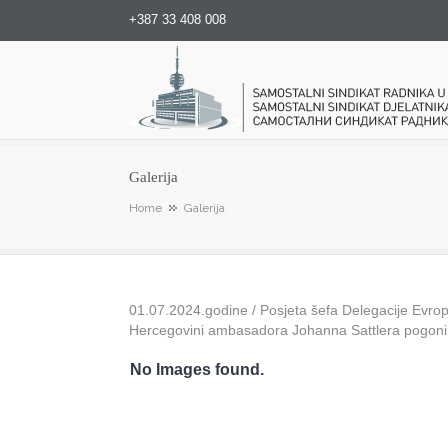
+387 33 408 008
Samostalni sindikat radnika u
Galerija
Home
Galerija
01.07.2024.godine / Posjeta šefa Delegacije Evrops
Hercegovini ambasadora Johanna Sattlera pogon
No Images found.