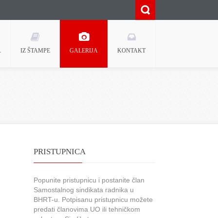
A
IZ ŠTAMPE
GALERIJA
KONTAKT
PRISTUPNICA
Popunite pristupnicu i postanite član
Samostalnog sindikata radnika u
BHRT-u. Potpisanu pristupnicu možete
predati članovima UO ili tehničkom