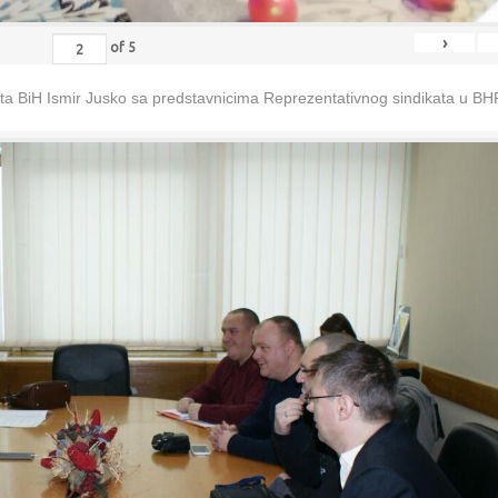
›
of
5
eta BiH Ismir Jusko sa predstavnicima Reprezentativnog sindikata u B