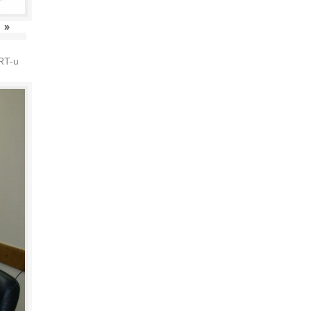
»
HRT-u