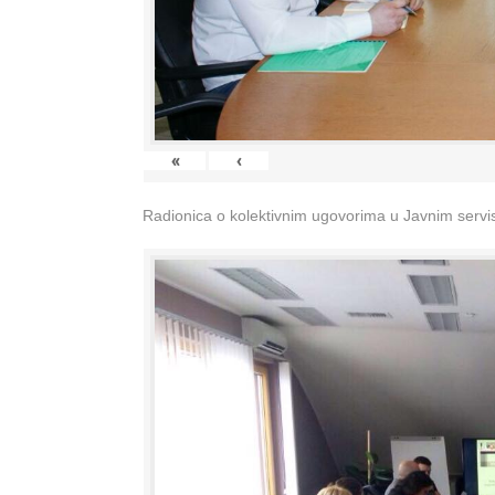
«
‹
Radionica o kolektivnim ugovorima u Javnim servisi