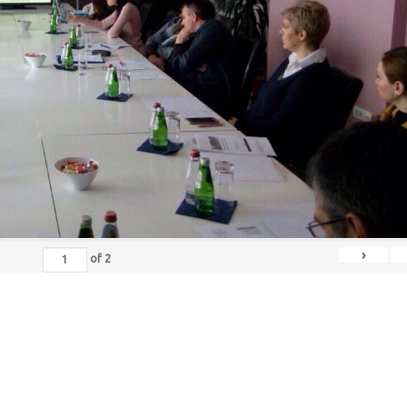
›
of
2