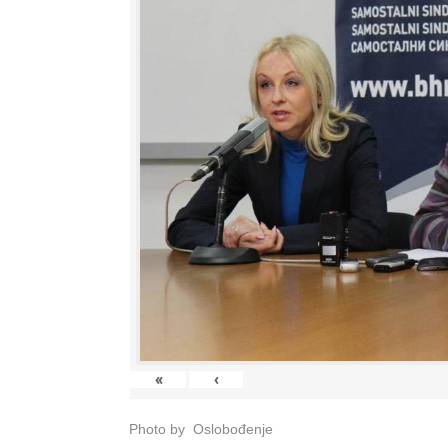
«
‹
Photo by Oslobođenje