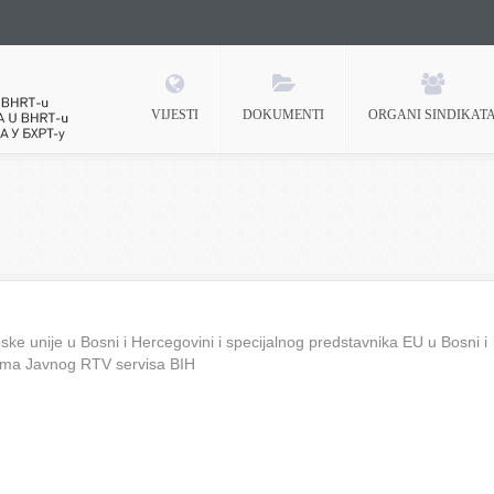
VIJESTI
DOKUMENTI
ORGANI SINDIKAT
 BHRT-u
ke unije u Bosni i Hercegovini i specijalnog predstavnika EU u Bosni i
ima Javnog RTV servisa BIH