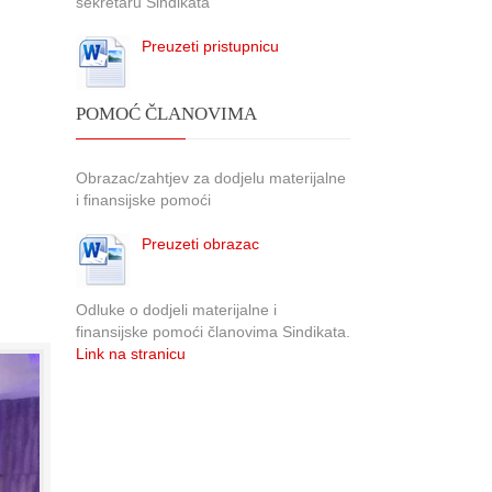
sekretaru Sindikata
Preuzeti pristupnicu
POMOĆ ČLANOVIMA
Obrazac/zahtjev za dodjelu materijalne
i finansijske pomoći
Preuzeti obrazac
Odluke o dodjeli materijalne i
finansijske pomoći članovima Sindikata.
Link na stranicu