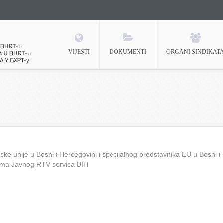
VIJESTI
DOKUMENTI
ORGANI SINDIKAT
 BHRT-u
ke unije u Bosni i Hercegovini i specijalnog predstavnika EU u Bosni i
ima Javnog RTV servisa BIH