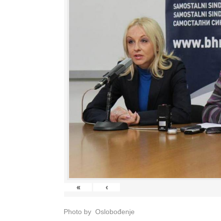
«
‹
Photo by Oslobođenje