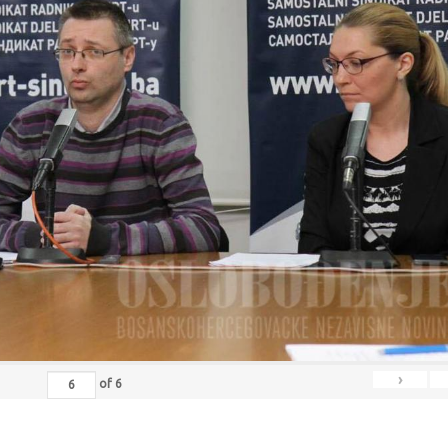
›
of
6