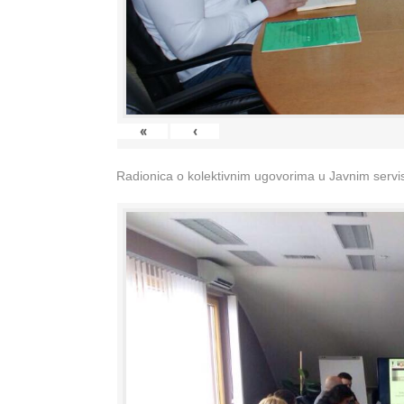
«
‹
Radionica o kolektivnim ugovorima u Javnim servisi