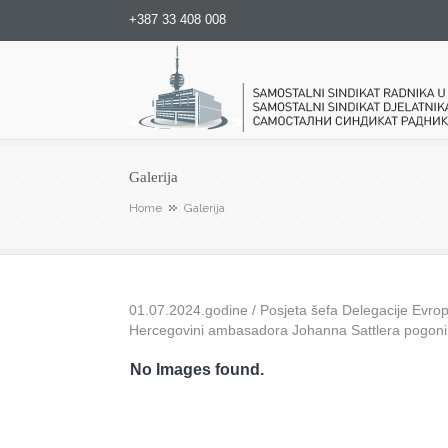
+387 33 408 008
Samostalni sindikat radnika u
Galerija
Home
Galerija
01.07.2024.godine / Posjeta šefa Delegacije Evrops
Hercegovini ambasadora Johanna Sattlera pogon
No Images found.