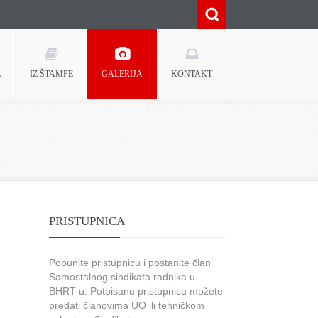
A
IZ ŠTAMPE
GALERIJA
KONTAKT
PRISTUPNICA
Popunite pristupnicu i postanite član
Samostalnog sindikata radnika u
BHRT-u. Potpisanu pristupnicu možete
predati članovima UO ili tehničkom