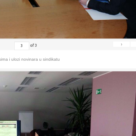
›
of
3
ma i ulozi novinara u sindikatu