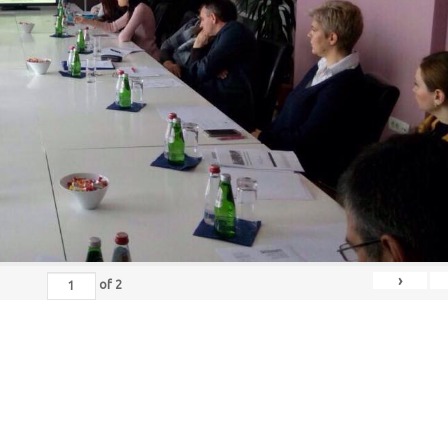
›
of
2