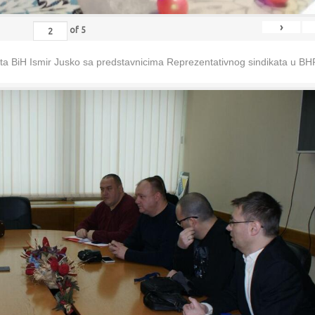
›
of
5
eta BiH Ismir Jusko sa predstavnicima Reprezentativnog sindikata u B