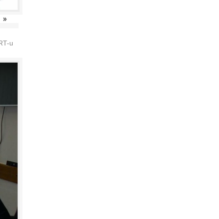
»
HRT-u