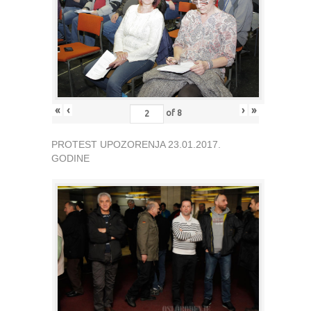
«
‹
›
»
of
8
PROTEST UPOZORENJA 23.01.2017.
GODINE