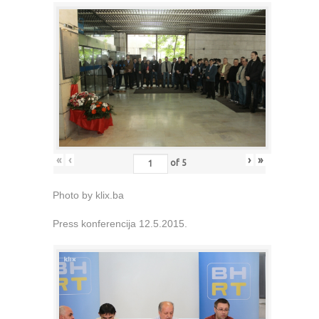
«
‹
›
»
of
5
Photo by klix.ba
Press konferencija 12.5.2015.