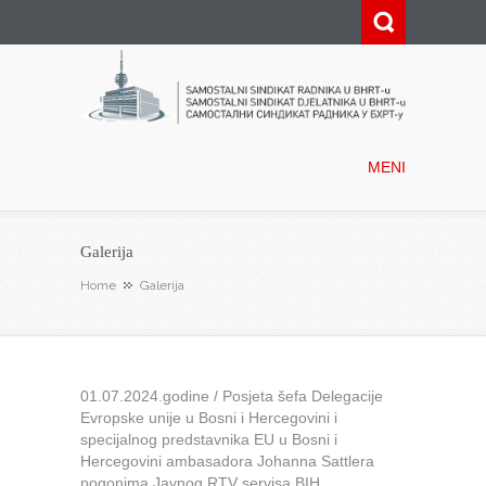
Samostalni sindikat radnika u
BHRT-u
MENI
Galerija
Home
Galerija
01.07.2024.godine / Posjeta šefa Delegacije
Evropske unije u Bosni i Hercegovini i
specijalnog predstavnika EU u Bosni i
Hercegovini ambasadora Johanna Sattlera
pogonima Javnog RTV servisa BIH