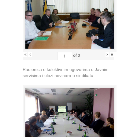
«
‹
›
»
of
3
Radionica o kolektivnim ugovorima u Javnim
servisima i ulozi novinara u sindikatu