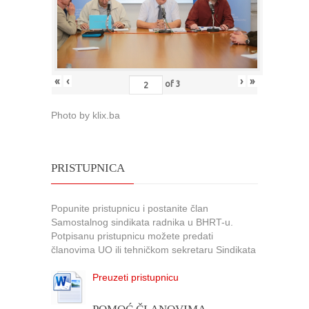
«
‹
›
»
of
3
Photo by klix.ba
PRISTUPNICA
Popunite pristupnicu i postanite član
Samostalnog sindikata radnika u BHRT-u.
Potpisanu pristupnicu možete predati
članovima UO ili tehničkom sekretaru Sindikata
Preuzeti pristupnicu