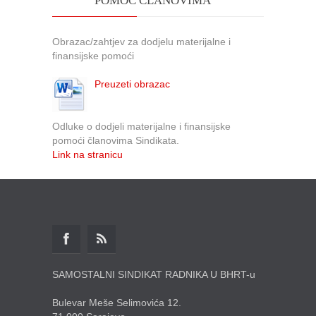
POMOĆ ČLANOVIMA
Obrazac/zahtjev za dodjelu materijalne i
finansijske pomoći
Preuzeti obrazac
Odluke o dodjeli materijalne i finansijske
pomoći članovima Sindikata.
Link na stranicu
SAMOSTALNI SINDIKAT RADNIKA U BHRT-u
Bulevar Meše Selimovića 12.