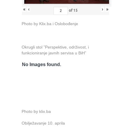
«
‹
›
»
of
15
Photo by Klix.ba i Oslobođenje
Okrugli stol ”Perspektive, održivost, i
funkcioniranje javnih servisa u BiH”
No Images found.
Photo by klix.ba
Obilježavanje 10. aprila