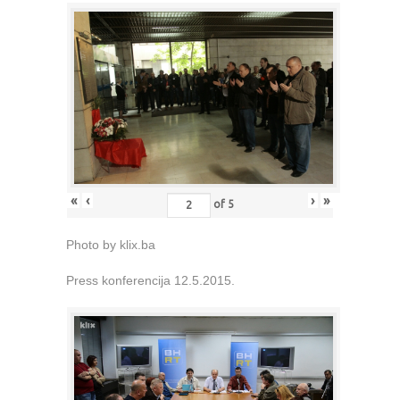
«
‹
›
»
of
5
Photo by klix.ba
Press konferencija 12.5.2015.