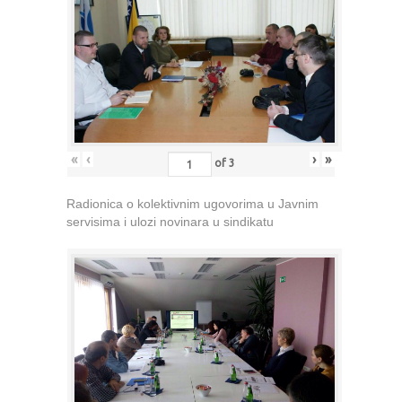
«
‹
›
»
of
3
Radionica o kolektivnim ugovorima u Javnim
servisima i ulozi novinara u sindikatu