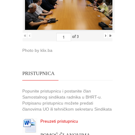
«
‹
›
»
of
3
Photo by klix.ba
PRISTUPNICA
Popunite pristupnicu i postanite član
Samostalnog sindikata radnika u BHRT-u.
Potpisanu pristupnicu možete predati
članovima UO ili tehničkom sekretaru Sindikata
Preuzeti pristupnicu