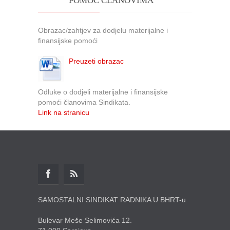
POMOĆ ČLANOVIMA
Obrazac/zahtjev za dodjelu materijalne i
finansijske pomoći
Preuzeti obrazac
Odluke o dodjeli materijalne i finansijske
pomoći članovima Sindikata.
Link na stranicu
SAMOSTALNI SINDIKAT RADNIKA U BHRT-u
Bulevar Meše Selimovića 12.