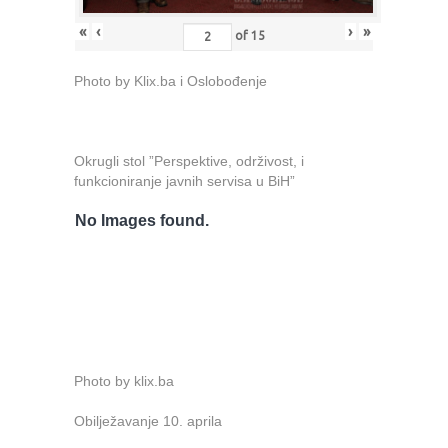
«
‹
›
»
of
15
Photo by Klix.ba i Oslobođenje
Okrugli stol ”Perspektive, održivost, i
funkcioniranje javnih servisa u BiH”
No Images found.
Photo by klix.ba
Obilježavanje 10. aprila