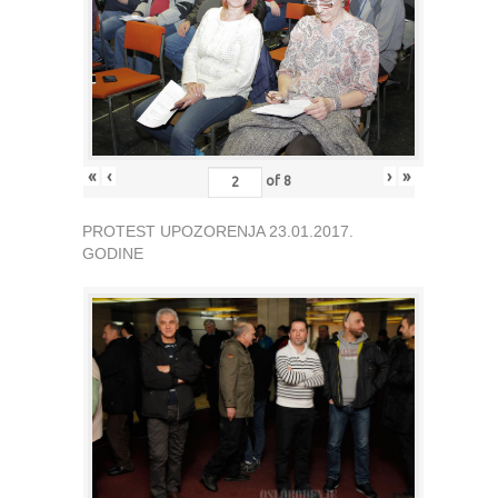
«
‹
›
»
of
8
PROTEST UPOZORENJA 23.01.2017.
GODINE