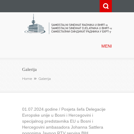
Samostalni sindikat radnika u
BHRT-u
MENI
Galerija
Home
Galerija
01.07.2024.godine / Posjeta šefa Delegacije
Evropske unije u Bosni i Hercegovini i
specijalnog predstavnika EU u Bosni i
Hercegovini ambasadora Johanna Sattlera
pogonima Javnog RTV servisa BIH