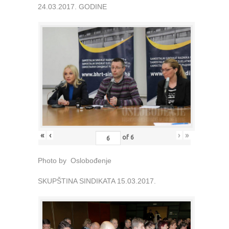
24.03.2017. GODINE
«
‹
›
»
of
6
Photo by Oslobođenje
SKUPŠTINA SINDIKATA 15.03.2017.