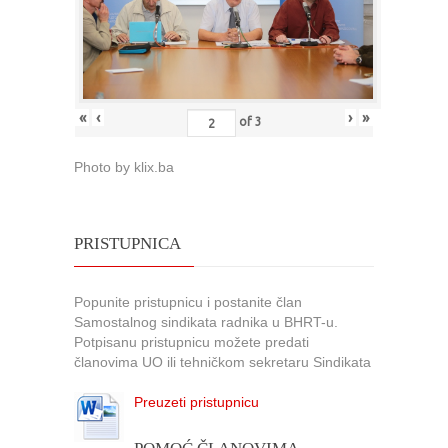
«
‹
›
»
of
3
Photo by klix.ba
PRISTUPNICA
Popunite pristupnicu i postanite član
Samostalnog sindikata radnika u BHRT-u.
Potpisanu pristupnicu možete predati
članovima UO ili tehničkom sekretaru Sindikata
Preuzeti pristupnicu