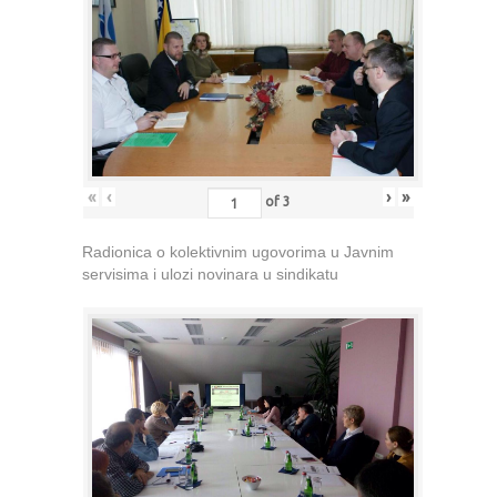
«
‹
›
»
of
3
Radionica o kolektivnim ugovorima u Javnim
servisima i ulozi novinara u sindikatu