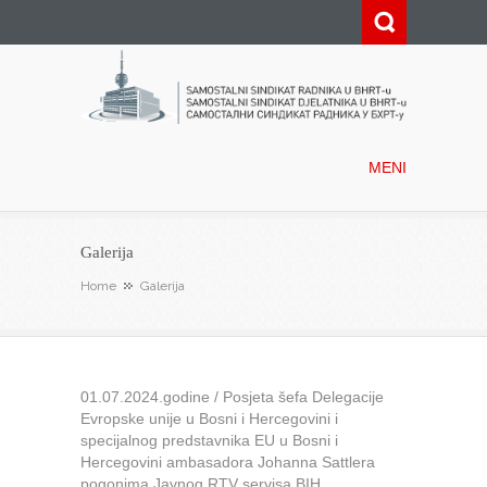
Samostalni sindikat radnika u
BHRT-u
MENI
Galerija
Home
Galerija
01.07.2024.godine / Posjeta šefa Delegacije
Evropske unije u Bosni i Hercegovini i
specijalnog predstavnika EU u Bosni i
Hercegovini ambasadora Johanna Sattlera
pogonima Javnog RTV servisa BIH