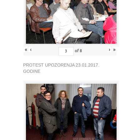
«
‹
›
»
of
8
PROTEST UPOZORENJA 23.01.2017.
GODINE