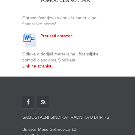
POMOĆ ČLANOVIMA
Obrazac/zahtjev za dodjelu materijalne i
finansijske pomoći
Preuzeti obrazac
Odluke o dodjeli materijalne i finansijske
pomoći članovima Sindikata.
Link na stranicu
SAMOSTALNI SINDIKAT RADNIKA U BHRT-u
Bulevar Meše Selimovića 12.