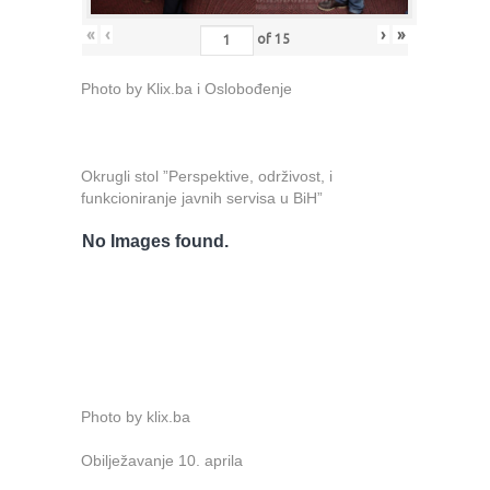
«
‹
›
»
of
15
Photo by Klix.ba i Oslobođenje
Okrugli stol ”Perspektive, održivost, i
funkcioniranje javnih servisa u BiH”
No Images found.
Photo by klix.ba
Obilježavanje 10. aprila