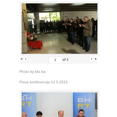
«
‹
›
»
of
5
Photo by klix.ba
Press konferencija 12.5.2015.