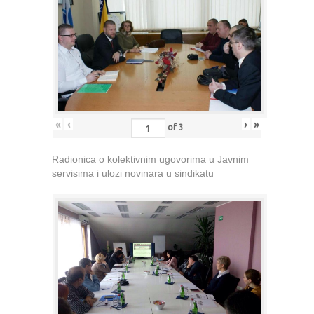
«
‹
›
»
of
3
Radionica o kolektivnim ugovorima u Javnim
servisima i ulozi novinara u sindikatu