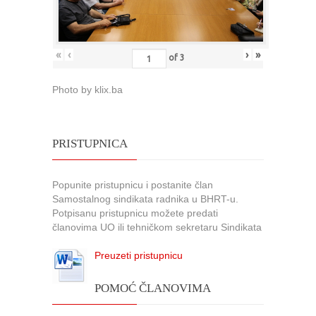
«
‹
›
»
of
3
Photo by klix.ba
PRISTUPNICA
Popunite pristupnicu i postanite član
Samostalnog sindikata radnika u BHRT-u.
Potpisanu pristupnicu možete predati
članovima UO ili tehničkom sekretaru Sindikata
Preuzeti pristupnicu
POMOĆ ČLANOVIMA