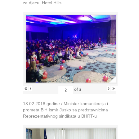
za djecu, Hotel Hills
«
‹
›
»
of
5
13.02.2018.godine / Ministar komunikacija i
prometa BiH Ismir Jusko sa predstavnicima
Reprezentativnog sindikata u BHRT-u