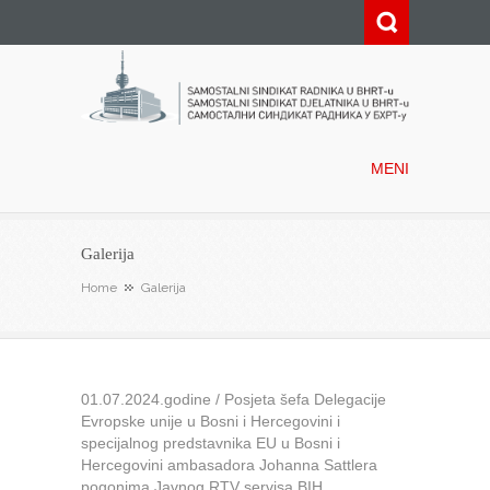
Samostalni sindikat radnika u
BHRT-u
MENI
Galerija
Home
Galerija
01.07.2024.godine / Posjeta šefa Delegacije
Evropske unije u Bosni i Hercegovini i
specijalnog predstavnika EU u Bosni i
Hercegovini ambasadora Johanna Sattlera
pogonima Javnog RTV servisa BIH