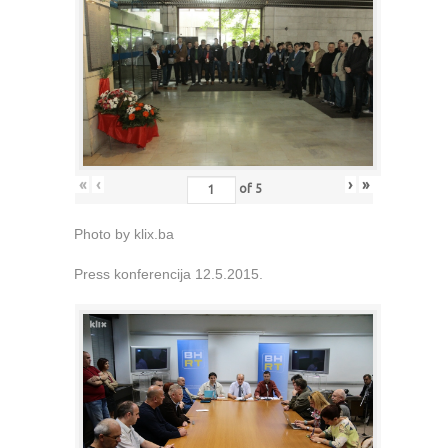
«
‹
›
»
of
5
Photo by klix.ba
Press konferencija 12.5.2015.