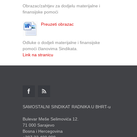
Obrazac/zahtjev za dodjelu materijalne i
finansijske pomoći
Preuzeti obrazac
Odluke o dodjeli materijalne i finansijske
pomoći članovima Sindikata.
Link na stranicu
SAMOSTALNI SINDIKAT RADNIKA U BHRT-u
Bulevar Meše Selimovića 12.
71 000 Sarajevo
Bosna i Hercegovina