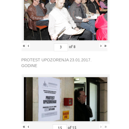
«
‹
›
»
of
8
PROTEST UPOZORENJA 23.01.2017.
GODINE
«
‹
›
»
of
15