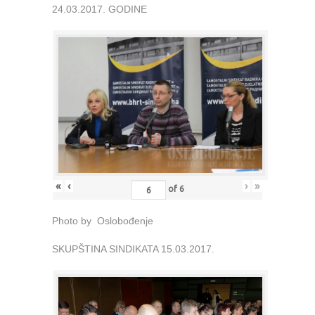
24.03.2017. GODINE
«
‹
›
»
of
6
Photo by Oslobođenje
SKUPŠTINA SINDIKATA 15.03.2017.