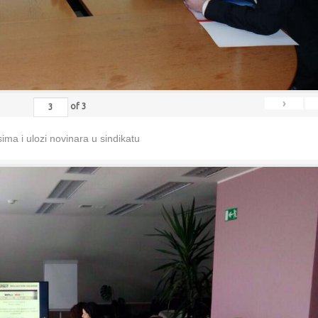
›
of
3
ma i ulozi novinara u sindikatu