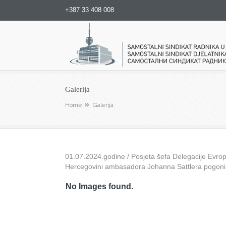
+387 33 408 008
Samostalni sindikat radnika u
Galerija
Home
Galerija
01.07.2024.godine / Posjeta šefa Delegacije Evrops
Hercegovini ambasadora Johanna Sattlera pogon
No Images found.