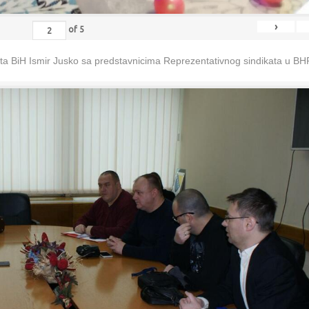
›
of
5
eta BiH Ismir Jusko sa predstavnicima Reprezentativnog sindikata u B