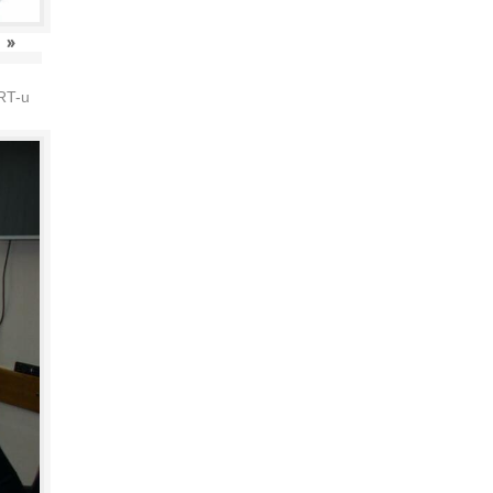
»
HRT-u