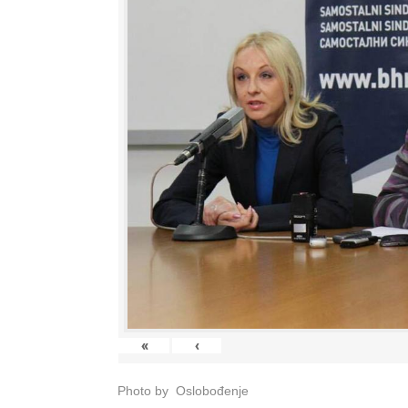
«
‹
Photo by Oslobođenje