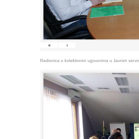
«
‹
Radionica o kolektivnim ugovorima u Javnim servisi