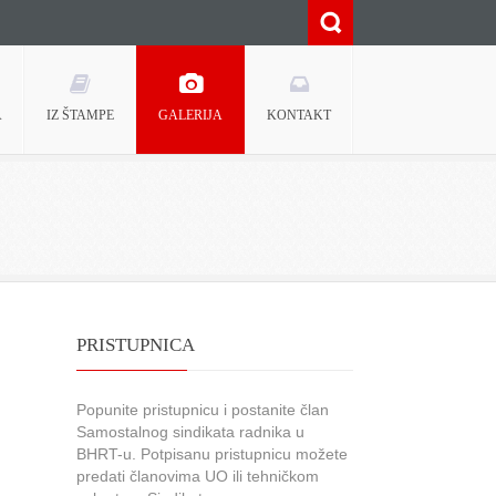
A
IZ ŠTAMPE
GALERIJA
KONTAKT
PRISTUPNICA
Popunite pristupnicu i postanite član
Samostalnog sindikata radnika u
BHRT-u. Potpisanu pristupnicu možete
predati članovima UO ili tehničkom