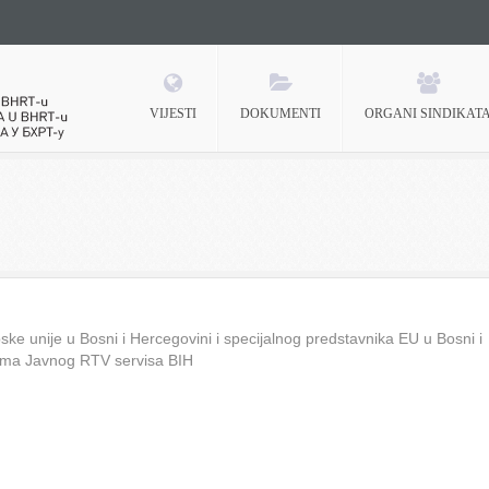
VIJESTI
DOKUMENTI
ORGANI SINDIKAT
 BHRT-u
ke unije u Bosni i Hercegovini i specijalnog predstavnika EU u Bosni i
ima Javnog RTV servisa BIH