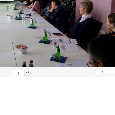
›
of
2