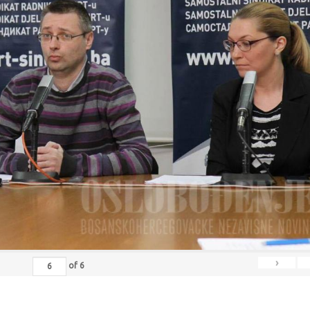
›
of
6