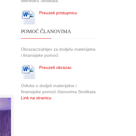
sekretaru Sindikata
Preuzeti pristupnicu
POMOĆ ČLANOVIMA
Obrazac/zahtjev za dodjelu materijalne
i finansijske pomoći
Preuzeti obrazac
Odluke o dodjeli materijalne i
finansijske pomoći članovima Sindikata.
Link na stranicu