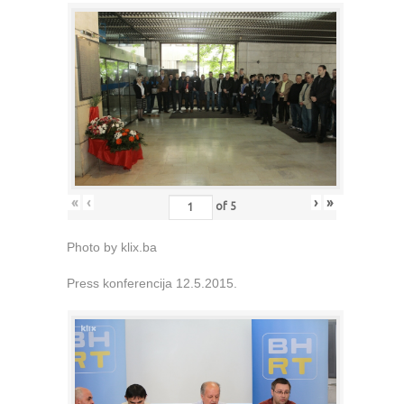
«
‹
›
»
of
5
Photo by klix.ba
Press konferencija 12.5.2015.