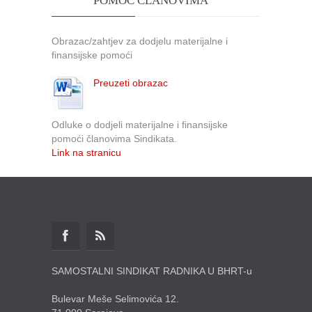
POMOĆ ČLANOVIMA
Obrazac/zahtjev za dodjelu materijalne i
finansijske pomoći
Preuzeti obrazac
Odluke o dodjeli materijalne i finansijske
pomoći članovima Sindikata.
Link na stranicu
SAMOSTALNI SINDIKAT RADNIKA U BHRT-u
Bulevar Meše Selimovića 12.