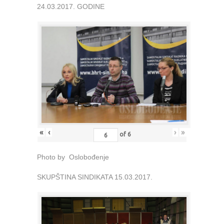
24.03.2017. GODINE
«
‹
›
»
of
6
Photo by Oslobođenje
SKUPŠTINA SINDIKATA 15.03.2017.