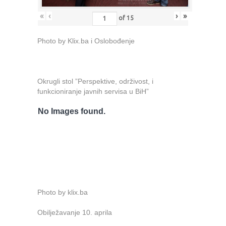
«
‹
›
»
of
15
Photo by Klix.ba i Oslobođenje
Okrugli stol ”Perspektive, održivost, i
funkcioniranje javnih servisa u BiH”
No Images found.
Photo by klix.ba
Obilježavanje 10. aprila