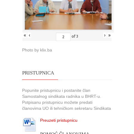
«
‹
›
»
of
3
Photo by klix.ba
PRISTUPNICA
Popunite pristupnicu i postanite član
Samostalnog sindikata radnika u BHRT-u.
Potpisanu pristupnicu možete predati
članovima UO ili tehničkom sekretaru Sindikata
Preuzeti pristupnicu