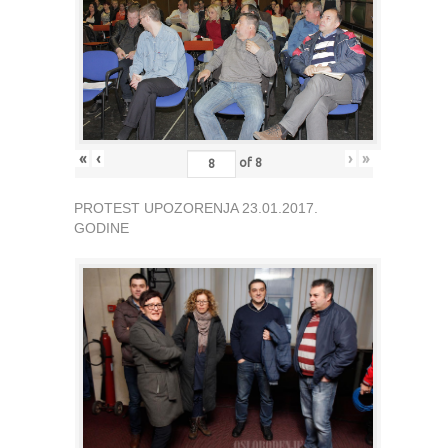
«
‹
›
»
of
8
PROTEST UPOZORENJA 23.01.2017.
GODINE