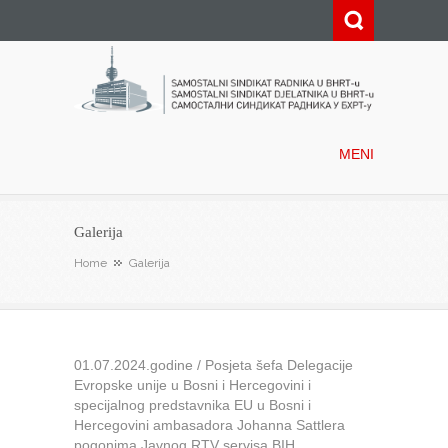
Samostalni sindikat radnika u
BHRT-u
MENI
Galerija
Home
Galerija
01.07.2024.godine / Posjeta šefa Delegacije
Evropske unije u Bosni i Hercegovini i
specijalnog predstavnika EU u Bosni i
Hercegovini ambasadora Johanna Sattlera
pogonima Javnog RTV servisa BIH