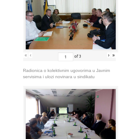
«
‹
›
»
of
3
Radionica o kolektivnim ugovorima u Javnim
servisima i ulozi novinara u sindikatu