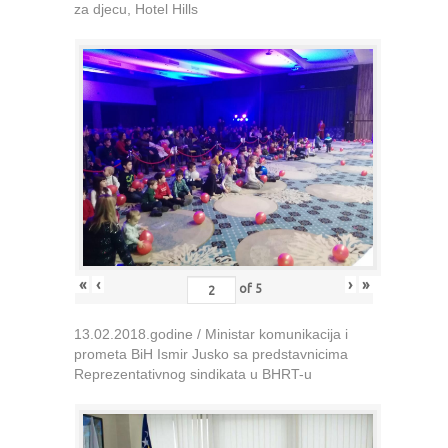
za djecu, Hotel Hills
«
‹
›
»
of
5
13.02.2018.godine / Ministar komunikacija i
prometa BiH Ismir Jusko sa predstavnicima
Reprezentativnog sindikata u BHRT-u