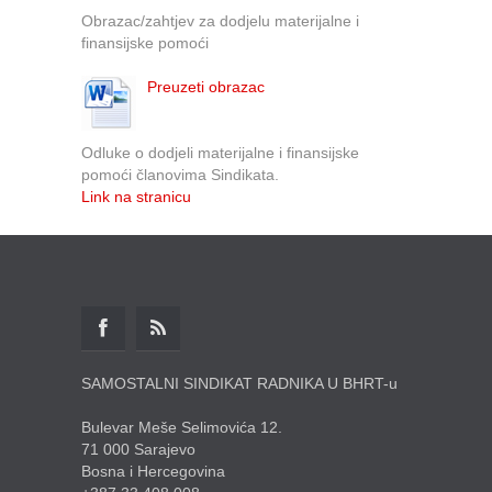
Obrazac/zahtjev za dodjelu materijalne i
finansijske pomoći
Preuzeti obrazac
Odluke o dodjeli materijalne i finansijske
pomoći članovima Sindikata.
Link na stranicu
SAMOSTALNI SINDIKAT RADNIKA U BHRT-u
Bulevar Meše Selimovića 12.
71 000 Sarajevo
Bosna i Hercegovina