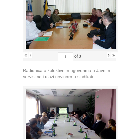
«
‹
›
»
of
3
Radionica o kolektivnim ugovorima u Javnim
servisima i ulozi novinara u sindikatu