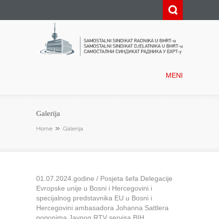
Samostalni sindikat radnika u
BHRT-u
MENI
Galerija
Home
Galerija
01.07.2024.godine / Posjeta šefa Delegacije
Evropske unije u Bosni i Hercegovini i
specijalnog predstavnika EU u Bosni i
Hercegovini ambasadora Johanna Sattlera
pogonima Javnog RTV servisa BIH