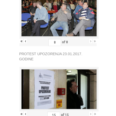
«
‹
›
»
of
8
PROTEST UPOZORENJA 23.01.2017.
GODINE
«
‹
›
»
of
15