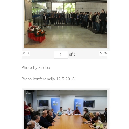
«
‹
›
»
of
5
Photo by klix.ba
Press konferencija 12.5.2015.