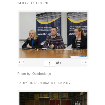
24.03.2017. GODINE
«
‹
›
»
of
6
Photo by Oslobođenje
SKUPŠTINA SINDIKATA 15.03.2017.