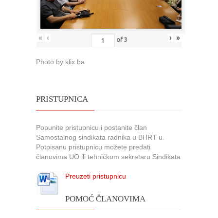
«
‹
›
»
of
3
Photo by klix.ba
PRISTUPNICA
Popunite pristupnicu i postanite član
Samostalnog sindikata radnika u BHRT-u.
Potpisanu pristupnicu možete predati
članovima UO ili tehničkom sekretaru Sindikata
Preuzeti pristupnicu
POMOĆ ČLANOVIMA