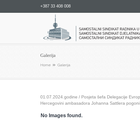
+387 33 408 008
Samostalni sindikat radnika u
Galerija
Home
Galerija
01.07.2024.godine / Posjeta šefa Delegacije Evrops
Hercegovini ambasadora Johanna Sattlera pogon
No Images found.