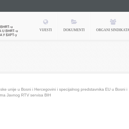
VIJESTI
DOKUMENTI
ORGANI SINDIKAT
 BHRT-u
ke unije u Bosni i Hercegovini i specijalnog predstavnika EU u Bosni i
ima Javnog RTV servisa BIH