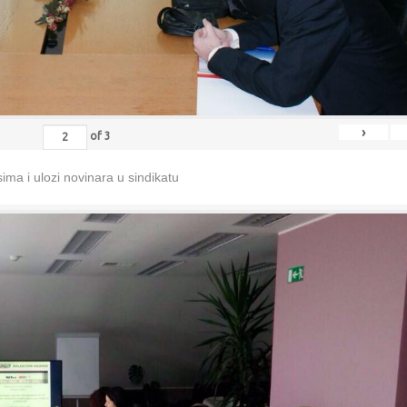
›
of
3
ma i ulozi novinara u sindikatu