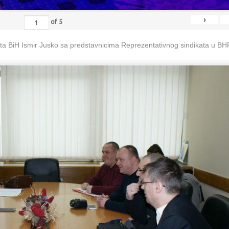
›
of
5
eta BiH Ismir Jusko sa predstavnicima Reprezentativnog sindikata u B