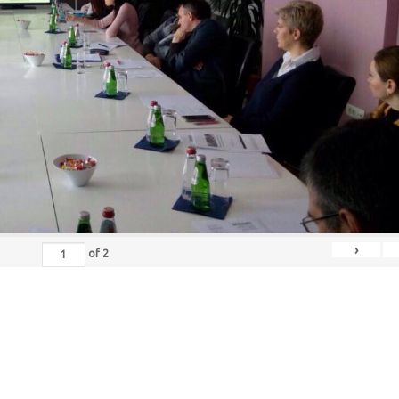
›
of
2