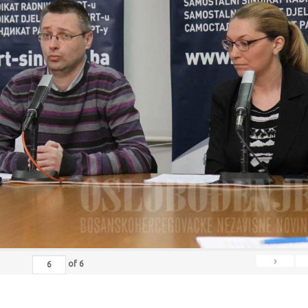
›
of
6