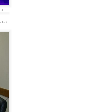
»
HRT-u