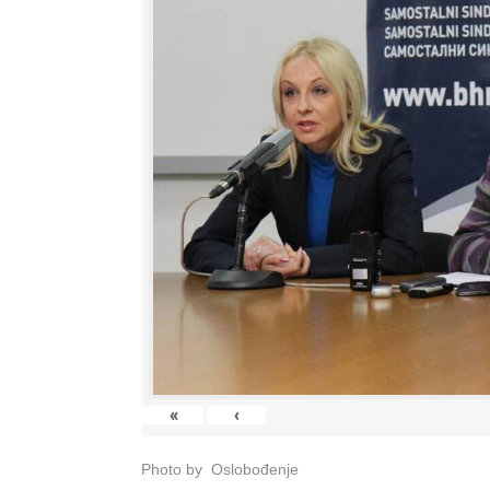
«
‹
Photo by Oslobođenje