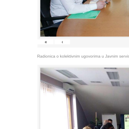
«
‹
Radionica o kolektivnim ugovorima u Javnim servisi