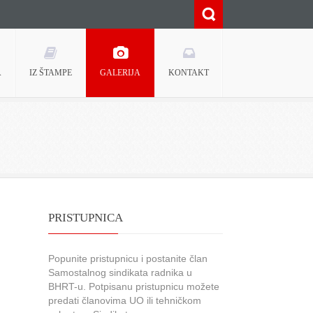
A
IZ ŠTAMPE
GALERIJA
KONTAKT
PRISTUPNICA
Popunite pristupnicu i postanite član
Samostalnog sindikata radnika u
BHRT-u. Potpisanu pristupnicu možete
predati članovima UO ili tehničkom