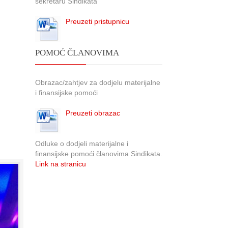
sekretaru Sindikata
Preuzeti pristupnicu
POMOĆ ČLANOVIMA
Obrazac/zahtjev za dodjelu materijalne
i finansijske pomoći
Preuzeti obrazac
Odluke o dodjeli materijalne i
finansijske pomoći članovima Sindikata.
Link na stranicu