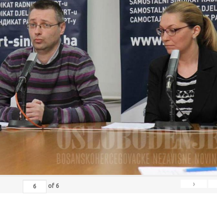
›
of
6