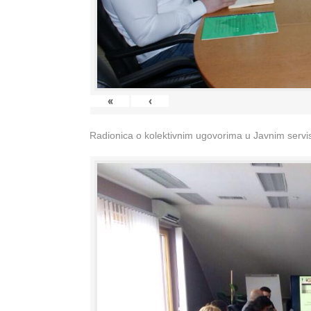
«
‹
Radionica o kolektivnim ugovorima u Javnim servisi