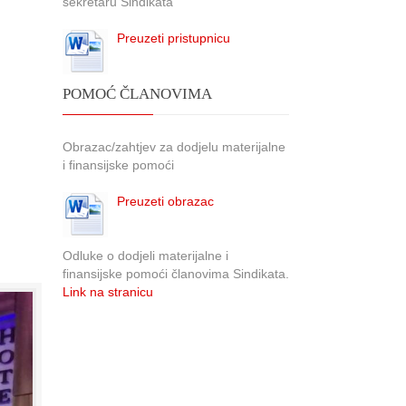
sekretaru Sindikata
Preuzeti pristupnicu
POMOĆ ČLANOVIMA
Obrazac/zahtjev za dodjelu materijalne
i finansijske pomoći
Preuzeti obrazac
Odluke o dodjeli materijalne i
finansijske pomoći članovima Sindikata.
Link na stranicu