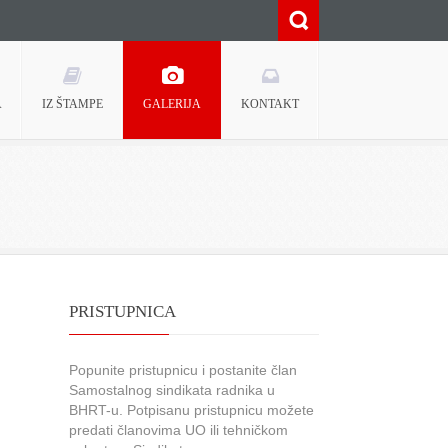
A
IZ ŠTAMPE
GALERIJA
KONTAKT
PRISTUPNICA
Popunite pristupnicu i postanite član
Samostalnog sindikata radnika u
BHRT-u. Potpisanu pristupnicu možete
predati članovima UO ili tehničkom