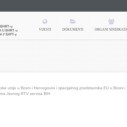
VIJESTI
DOKUMENTI
ORGANI SINDIKAT
 BHRT-u
ke unije u Bosni i Hercegovini i specijalnog predstavnika EU u Bosni i
ima Javnog RTV servisa BIH