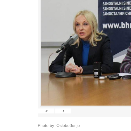
«
‹
Photo by Oslobođenje