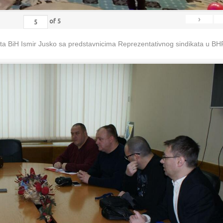
›
of
5
eta BiH Ismir Jusko sa predstavnicima Reprezentativnog sindikata u B