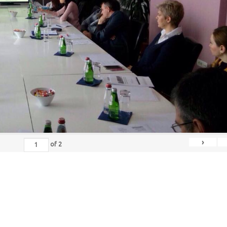
›
of
2