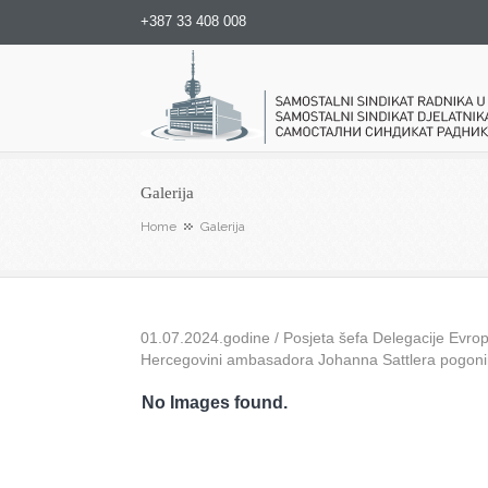
+387 33 408 008
Samostalni sindikat radnika u
Galerija
Home
Galerija
01.07.2024.godine / Posjeta šefa Delegacije Evrops
Hercegovini ambasadora Johanna Sattlera pogon
No Images found.