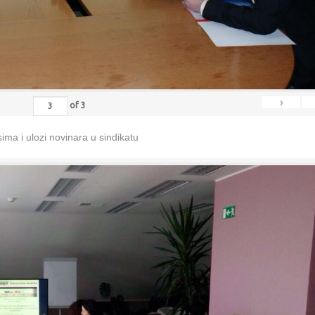
›
of
3
ma i ulozi novinara u sindikatu