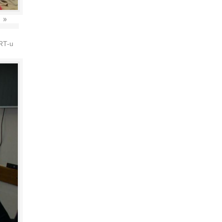
»
HRT-u