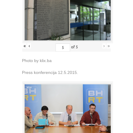
«
‹
›
»
of
5
Photo by klix.ba
Press konferencija 12.5.2015.