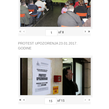
«
‹
›
»
of
8
PROTEST UPOZORENJA 23.01.2017.
GODINE
«
‹
›
»
of
15