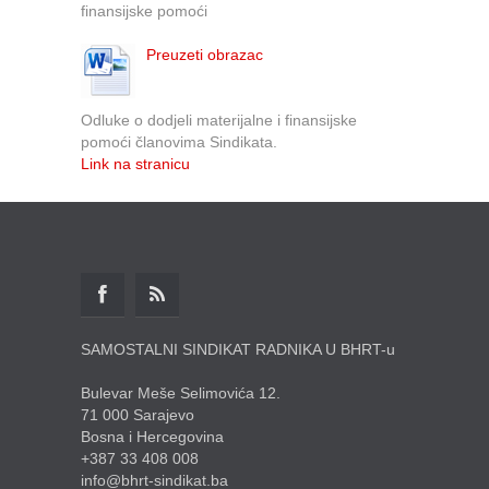
finansijske pomoći
Preuzeti obrazac
Odluke o dodjeli materijalne i finansijske
pomoći članovima Sindikata.
Link na stranicu
SAMOSTALNI SINDIKAT RADNIKA U BHRT-u
Bulevar Meše Selimovića 12.
71 000 Sarajevo
Bosna i Hercegovina
+387 33 408 008
info@bhrt-sindikat.ba