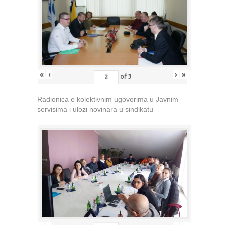
«
‹
›
»
of
3
Radionica o kolektivnim ugovorima u Javnim
servisima i ulozi novinara u sindikatu