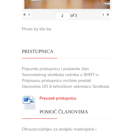
«
‹
›
»
of
3
Photo by klix.ba
PRISTUPNICA
Popunite pristupnicu i postanite član
Samostalnog sindikata radnika u BHRT-u.
Potpisanu pristupnicu možete predati
članovima UO ili tehničkom sekretaru Sindikata
Preuzeti pristupnicu
POMOĆ ČLANOVIMA
Obrazac/zahtjev za dodjelu materijalne i