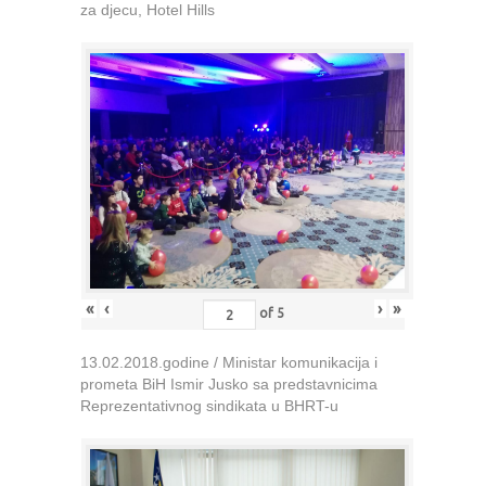
za djecu, Hotel Hills
«
‹
›
»
of
5
13.02.2018.godine / Ministar komunikacija i
prometa BiH Ismir Jusko sa predstavnicima
Reprezentativnog sindikata u BHRT-u