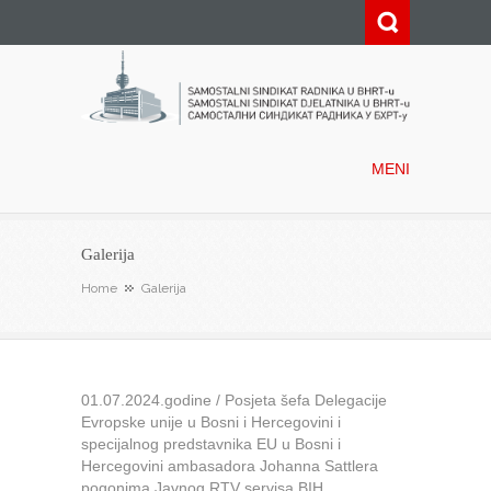
Samostalni sindikat radnika u
BHRT-u
MENI
Galerija
Home
Galerija
01.07.2024.godine / Posjeta šefa Delegacije
Evropske unije u Bosni i Hercegovini i
specijalnog predstavnika EU u Bosni i
Hercegovini ambasadora Johanna Sattlera
pogonima Javnog RTV servisa BIH