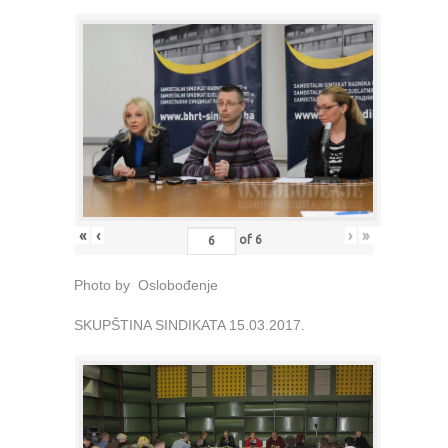
«
‹
›
»
of
6
Photo by Oslobođenje
SKUPŠTINA SINDIKATA 15.03.2017.