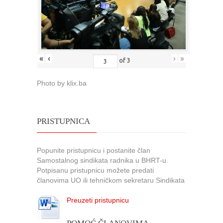
«
‹
›
»
of
3
Photo by klix.ba
PRISTUPNICA
Popunite pristupnicu i postanite član
Samostalnog sindikata radnika u BHRT-u.
Potpisanu pristupnicu možete predati
članovima UO ili tehničkom sekretaru Sindikata
Preuzeti pristupnicu