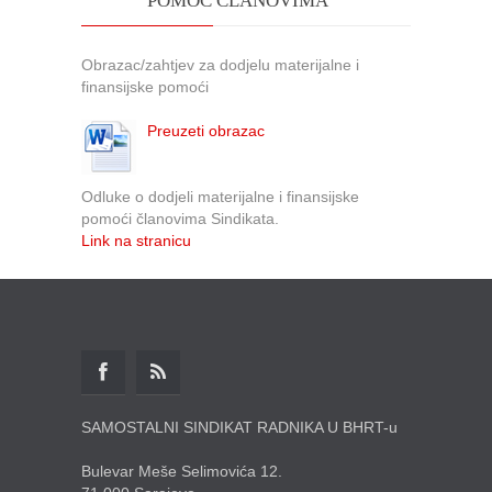
POMOĆ ČLANOVIMA
Obrazac/zahtjev za dodjelu materijalne i
finansijske pomoći
Preuzeti obrazac
Odluke o dodjeli materijalne i finansijske
pomoći članovima Sindikata.
Link na stranicu
SAMOSTALNI SINDIKAT RADNIKA U BHRT-u
Bulevar Meše Selimovića 12.