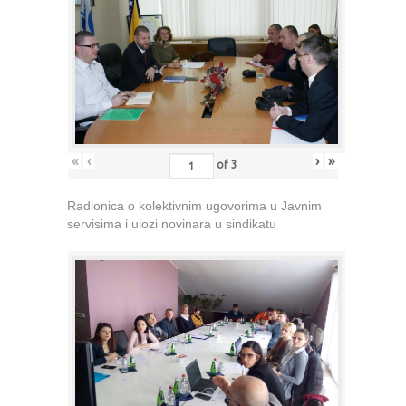
«
‹
›
»
of
3
Radionica o kolektivnim ugovorima u Javnim
servisima i ulozi novinara u sindikatu