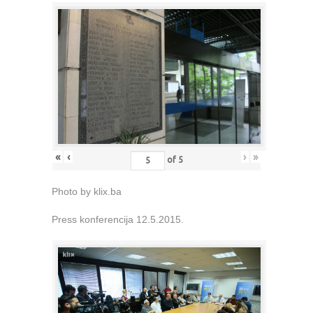
«
‹
›
»
of
5
Photo by klix.ba
Press konferencija 12.5.2015.