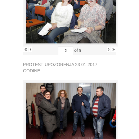
«
‹
›
»
of
8
PROTEST UPOZORENJA 23.01.2017.
GODINE