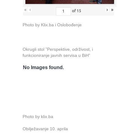
«
‹
›
»
of
15
Photo by Klix.ba i Oslobođenje
Okrugli stol ”Perspektive, održivost, i
funkcioniranje javnih servisa u BiH”
No Images found.
Photo by klix.ba
Obilježavanje 10. aprila