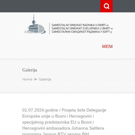
Samostalni sindikat radnika u
BHRT-u
MENI
Galerija
Home
Galerija
01.07.2024.godine / Posjeta šefa Delegacije
Evropske unije u Bosni i Hercegovini i
specijalnog predstavnika EU u Bosni i
Hercegovini ambasadora Johanna Sattlera
pogonima Javnog RTV servisa BIH